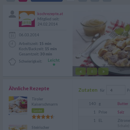
Kaiserschmarren, verfeinert mit
kochrezepte.at
Mitglied seit:
24.02.2014
06.03.2014
Arbeitszeit:
15 min
Koch/Backzeit:
15 min
Gesamtzeit:
30 min
Schwierigkeit:
«
»
||
Ähnliche Rezepte
Zutaten
für
P
Tiroler
140
g
Butter
Kaiserschmarrn
Leicht
1
Prise
Salz
1
EL
Zitron
Schale)
Steirischer