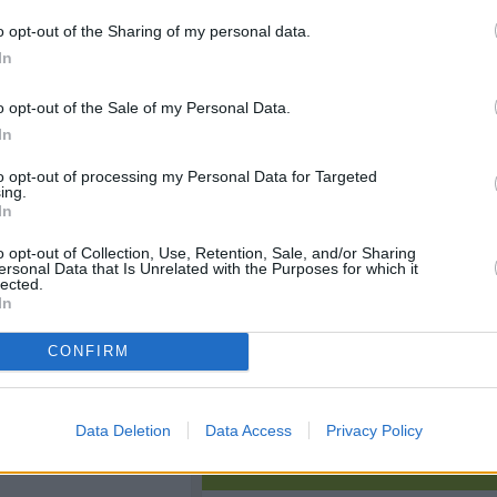
 teilen und mit einem
, wieder goldgelb
o opt-out of the Sharing of my personal data.
eln den Kaiserschmarren
In
bzucker in ein feines Sieb
chmarren streuen.
o opt-out of the Sale of my Personal Data.
In
Like uns auf Facebook...
rschmarren lässt sich
to opt-out of processing my Personal Data for Targeted
efettetes Backblech
ing.
 goldgelb backen.
In
o opt-out of Collection, Use, Retention, Sale, and/or Sharing
ersonal Data that Is Unrelated with the Purposes for which it
lected.
In
CONFIRM
en Rezepte
/
der Rezepte
/
marren Rezepte
/
Data Deletion
Data Access
Privacy Policy
richte
/
 Rezepte
/
Artikelempfehlung