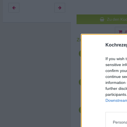
Zu den Küc
Au
Zubereitung
Kochrezep
Zunächst den Dotter 
Eiern trennen für den
Kaiserschmarren
. 
If you wish 
Salz und Zitronensch
sensitive in
schaumig rühren.
confirm you
continue se
Nach und nach Dotter
in die Masse einrühren
information 
entsteht. Eiklar mit 
further disc
schlagen, Zucker zwis
participants
lassen.
Downstream 
Danach den Schnee vo
Masse ziehen. Butter 
zerlassen, die Hälfte
zudecken und die Unt
Persona