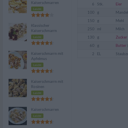
Kaiserschmarren
6
Stk.
Eier
Leicht
100
g
Mande
150
g
Mehl
Klassischer
250
ml
Milch
Kaiserschmarrn
130
g
Zucker
Leicht
60
g
Butter
Kaiserschmarrn mit
2
EL
Staubz
Apfelmus
Leicht
Kaiserschmarrn mit
Rosinen
Leicht
Kaiserschmarren
Leicht