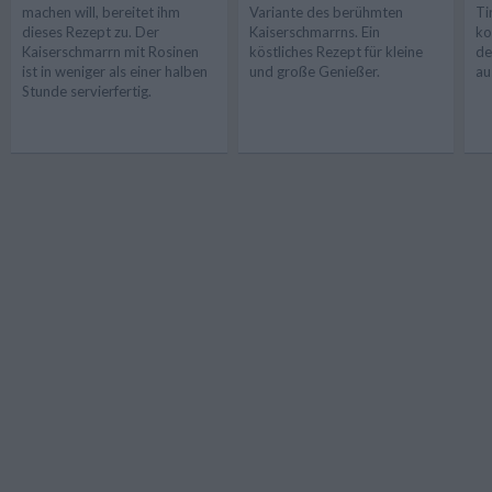
machen will, bereitet ihm
Variante des berühmten
Ti
dieses Rezept zu. Der
Kaiserschmarrns. Ein
ko
Kaiserschmarrn mit Rosinen
köstliches Rezept für kleine
de
ist in weniger als einer halben
und große Genießer.
au
Stunde servierfertig.