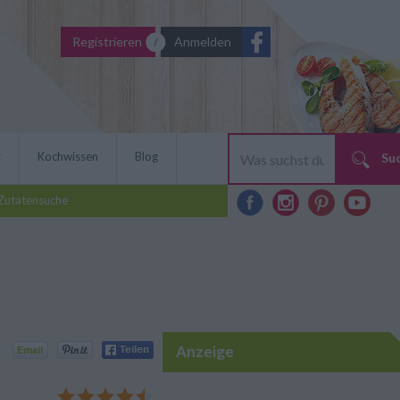
Registrieren
Anmelden
r
Kochwissen
Blog
Su
Zutatensuche
Anzeige
ür den berühmten Wiener