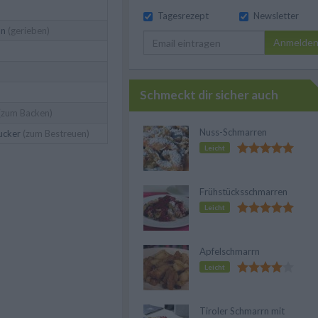
Tagesrezept
Newsletter
ln
(gerieben)
Anmelde
Schmeckt dir sicher auch
(zum Backen)
Nuss-Schmarren
ucker
(zum Bestreuen)
Leicht
Frühstücksschmarren
Leicht
Apfelschmarrn
Leicht
Tiroler Schmarrn mit