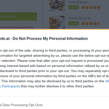
Preiselbeeren
Leicht
henhelfern
Apfelschmarren
Leicht
f meine Einkaufsliste
te.at -
Do Not Process My Personal Information
Grießschmarren
und das Eiklar von den
Leicht
Wiener
Anschließend Butter mit
to opt-out of the sale, sharing to third parties, or processing of your per
ale mit dem Mixer
formation for targeted advertising by us, please use the below opt-out s
r selection. Please note that after your opt-out request is processed y
Anzeige
eing interest-based ads based on personal information utilized by us or
, Mandeln, Mehl und Milch
, dass ein leichter Teig
disclosed to third parties prior to your opt-out. You may separately opt-
dem Mixer zu Schnee
losure of your personal information by third parties on the IAB’s list of
chendurch einrieseln
. This information may also be disclosed by us to third parties on the
IA
Participants
that may further disclose it to other third parties.
rsichtig unter die Dotter
in einer großen Pfanne
 des Teiges reingeben,
erseite goldgelb backen.
l Data Processing Opt Outs