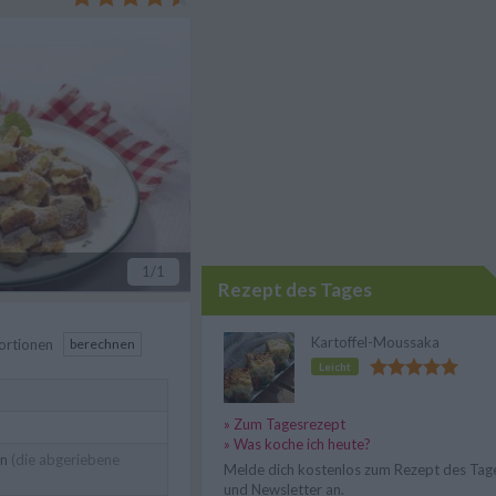
 geriebenen Mandeln.
1
/1
Rezept des Tages
Kartoffel-Moussaka
ortionen
berechnen
Leicht
» Zum Tagesrezept
» Was koche ich heute?
en
(die abgeriebene
Melde dich kostenlos zum Rezept des Tag
und Newsletter an.