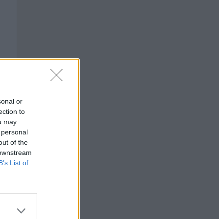
sonal or
ection to
ou may
 personal
out of the
 downstream
B’s List of