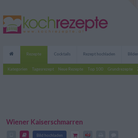
Rezepte
Cocktails
Rezept hochladen
Bilde
Kategorien
Tagesrezept
Neue Rezepte
Top 100
Grundrezepte
Wiener Kaiserschmarren
Ein unwiderstehliches Rezept f
Bild hochladen