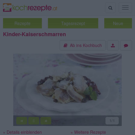
Suche
Togg
navig
Rezepte
Tagesrezept
Neue
Kinder-Kaiserschmarren
Ab ins Kochbuch
«
»
1
/1
||
» Details einblenden
» Weitere Rezepte