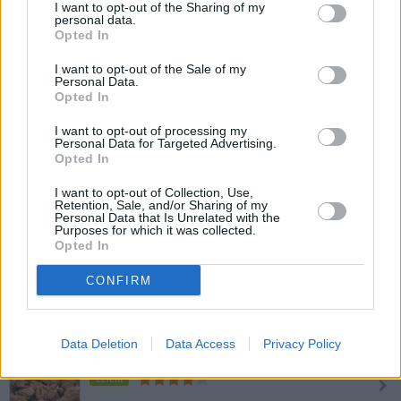
I want to opt-out of the Sharing of my
personal data.
Veganer Kaiserschmarrn
Opted In
Leicht
I want to opt-out of the Sale of my
Personal Data.
Opted In
Kaiserschmarrn
I want to opt-out of processing my
Leicht
Personal Data for Targeted Advertising.
Opted In
I want to opt-out of Collection, Use,
Kaiserschmarrn mit Brombeeren
Retention, Sale, and/or Sharing of my
Personal Data that Is Unrelated with the
Leicht
Purposes for which it was collected.
Opted In
Kaiserschmarrn aus dem Thermomix
CONFIRM
Leicht
Data Deletion
Data Access
Privacy Policy
Kaiserschmarren histaminarm
Leicht