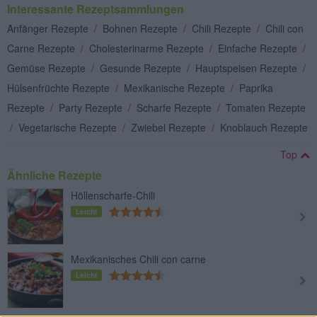
Interessante Rezeptsammlungen
Anfänger Rezepte
/
Bohnen Rezepte
/
Chili Rezepte
/
Chili con
Carne Rezepte
/
Cholesterinarme Rezepte
/
Einfache Rezepte
/
Gemüse Rezepte
/
Gesunde Rezepte
/
Hauptspeisen Rezepte
/
Hülsenfrüchte Rezepte
/
Mexikanische Rezepte
/
Paprika
Rezepte
/
Party Rezepte
/
Scharfe Rezepte
/
Tomaten Rezepte
/
Vegetarische Rezepte
/
Zwiebel Rezepte
/
Knoblauch Rezepte
Top
Ähnliche Rezepte
Höllenscharfe-Chili
Leicht
Mexikanisches Chili con carne
Leicht