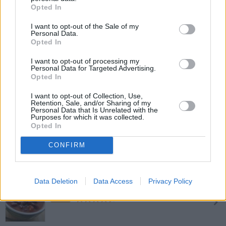
Chili con carne mit Rindfleisch
Opted In
Leicht
I want to opt-out of the Sale of my
Personal Data.
Opted In
Chili con carne schnell und scharf
I want to opt-out of processing my
Leicht
Personal Data for Targeted Advertising.
Opted In
Party-Chili con Carne
I want to opt-out of Collection, Use,
Retention, Sale, and/or Sharing of my
Leicht
Personal Data that Is Unrelated with the
Purposes for which it was collected.
Opted In
Chili con carne mit Faschiertem
CONFIRM
Leicht
Data Deletion
Data Access
Privacy Policy
Original Mexiko Chili con carne
Mittel