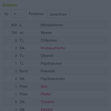
Zutaten
für
Portionen
berechnen
400
g
Kidneybohnen
700
ml
Wasser
2
TL
Chilipulver
2
Stk.
Knoblauchzehe
2
TL
Olivenöl
1
TL
Paprikapulver
1
Bund
Petersilie
2
Stk.
Paprikaschoten
1
Prise
Salz
1
Prise
Pfeffer
5
Stk.
Tomaten
1
Stk.
Zwiebel