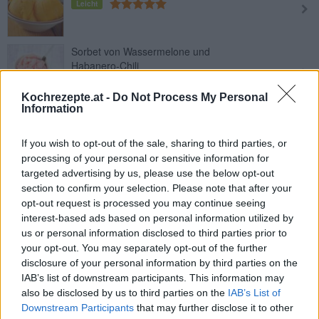
Leicht
Sorbet von Wassermelone und
Habanero-Chili
Leicht
Kochrezepte.at -
Do Not Process My Personal
Information
Mangosorbet mit Himbeersauce und
Pistazien
If you wish to opt-out of the sale, sharing to third parties, or
Leicht
processing of your personal or sensitive information for
targeted advertising by us, please use the below opt-out
Apfelsorbet
section to confirm your selection. Please note that after your
Leicht
opt-out request is processed you may continue seeing
interest-based ads based on personal information utilized by
us or personal information disclosed to third parties prior to
Himbeer-Sorbet
your opt-out. You may separately opt-out of the further
Mittel
disclosure of your personal information by third parties on the
IAB’s list of downstream participants. This information may
also be disclosed by us to third parties on the
IAB’s List of
Mango-Orangen-Sorbet
Downstream Participants
that may further disclose it to other