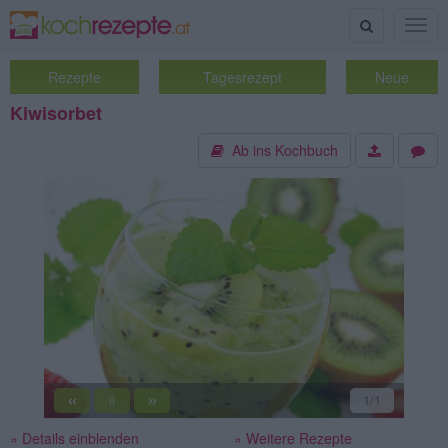
Suche
Togg
navig
Rezepte
Tagesrezept
Neue
Kiwisorbet
Ab ins Kochbuch
«
»
1
/1
||
» Details einblenden
» Weitere Rezepte