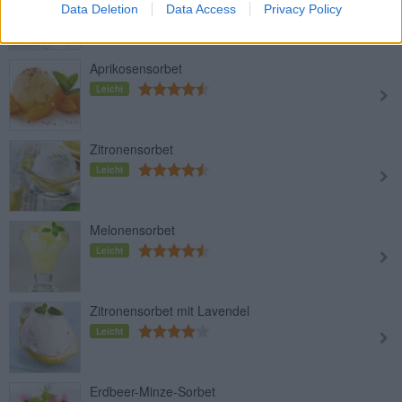
Leicht
Data Deletion
Data Access
Privacy Policy
Aprikosensorbet
Leicht
Zitronensorbet
Leicht
Melonensorbet
Leicht
Zitronensorbet mit Lavendel
Leicht
Erdbeer-Minze-Sorbet