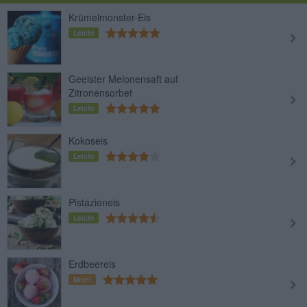
Krümelmonster-Eis
Leicht
Geeister Melonensaft auf
Zitronensorbet
Leicht
Kokoseis
Leicht
Pistazieneis
Leicht
Erdbeereis
Mittel