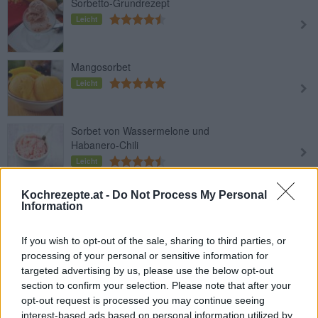
Sorbetto-Grundrezept
Leicht
Mangosorbet
Leicht
Sorbet von Wassermelone und
Habanero-Chili
Leicht
Mangosorbet mit Himbeersauce und
Kochrezepte.at -
Do Not Process My Personal
Information
Pistazien
Leicht
If you wish to opt-out of the sale, sharing to third parties, or
processing of your personal or sensitive information for
Apfelsorbet
targeted advertising by us, please use the below opt-out
Leicht
section to confirm your selection. Please note that after your
opt-out request is processed you may continue seeing
interest-based ads based on personal information utilized by