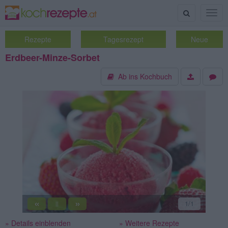
Suche
Togg
navig
Rezepte
Tagesrezept
Neue
Erdbeer-Minze-Sorbet
Ab ins Kochbuch
«
»
1
/1
||
» Details einblenden
» Weitere Rezepte