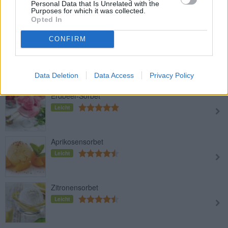
Limonen-Ingwer-Sorbet
Personal Data that Is Unrelated with the
Purposes for which it was collected.
Leicht
Opted In
CONFIRM
Melonensorbet mit Erdbeeren
Leicht
Data Deletion
Data Access
Privacy Policy
Erdbeer-Sorbet
Leicht
Aprikosensorbet
Leicht
Zitronensorbet
Leicht