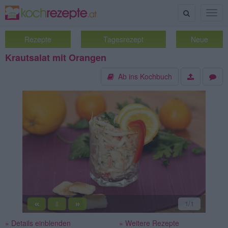
Suche
Togg
navig
Rezepte
Tagesrezept
Neue
Krautsalat mit Orangen
Ab ins Kochbuch
«
»
1
/1
||
» Details einblenden
» Weitere Rezepte