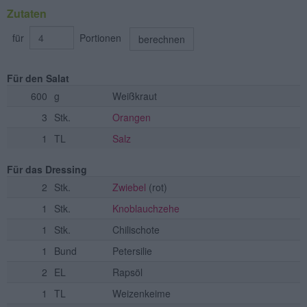
Zutaten
für
Portionen
berechnen
Für den Salat
600
g
Weißkraut
3
Stk.
Orangen
1
TL
Salz
Für das Dressing
2
Stk.
Zwiebel
(rot)
1
Stk.
Knoblauchzehe
1
Stk.
Chilischote
1
Bund
Petersilie
2
EL
Rapsöl
1
TL
Weizenkeime