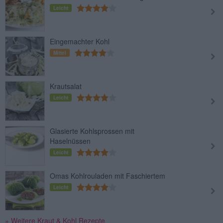
Leicht
Eingemachter Kohl
Mittel
Krautsalat
Leicht
Glasierte Kohlsprossen mit
Haselnüssen
Leicht
Omas Kohlrouladen mit Faschiertem
Leicht
» Weitere Kraut & Kohl Rezepte