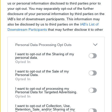
us or personal information disclosed to third parties prior to
Leicht
your opt-out. You may separately opt-out of the further
disclosure of your personal information by third parties on the
IAB’s list of downstream participants. This information may
Kohlrouladen mit Buchweizen
also be disclosed by us to third parties on the
IAB’s List of
Leicht
Downstream Participants
that may further disclose it to other
third parties.
Krautsalat mit Joghurtdressing
Personal Data Processing Opt Outs
Leicht
I want to opt-out of the Sharing of my
personal data.
Opted In
Omas Krautfleckerl mit Wurst
Leicht
I want to opt-out of the Sale of my
Personal Data.
Opted In
Frischer Weißkraut-Karotten-Salat
I want to opt-out of processing my
Personal Data for Targeted Advertising.
Leicht
Opted In
I want to opt-out of Collection, Use,
Retention, Sale, and/or Sharing of my
Omas Rezept für Rotkraut mit Apfel