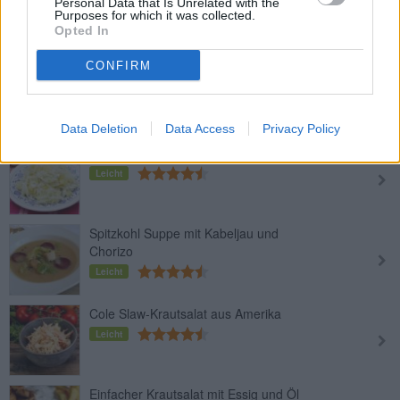
Personal Data that Is Unrelated with the
Mittel
Purposes for which it was collected.
Opted In
CONFIRM
Kohlroulade mit Faschiertem
Leicht
Data Deletion
Data Access
Privacy Policy
Kärntner Krautsalat
Leicht
Spitzkohl Suppe mit Kabeljau und
Chorizo
Leicht
Cole Slaw-Krautsalat aus Amerika
Leicht
Einfacher Krautsalat mit Essig und Öl