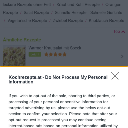
leckere Rezepte ohne Fett
/
Kraut und Kohl Rezepte
/
Orangen
Rezepte
/
Salat Rezepte
/
Schnelle Rezepte - Schnelle Gerichte
/
Vegetarische Rezepte
/
Zwiebel Rezepte
/
Knoblauch Rezepte
Top
Ähnliche Rezepte
Warmer Krautsalat mit Speck
Leicht
Überbackener Karfiol mit dreierlei
Kochrezepte.at -
Do Not Process My Personal
Käse
Information
Leicht
If you wish to opt-out of the sale, sharing to third parties, or
Wirsing mit Fleischklößchen
processing of your personal or sensitive information for
Leicht
targeted advertising by us, please use the below opt-out
section to confirm your selection. Please note that after your
opt-out request is processed you may continue seeing
Krautwickel
interest-based ads based on personal information utilized by