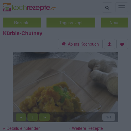
Suche
Togg
navig
Rezepte
Tagesrezept
Neue
Kürbis-Chutney
Ab ins Kochbuch
«
»
1
/1
||
» Details einblenden
» Weitere Rezepte