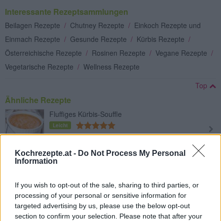
Interessante Rezeptsammlungen
Beilagen Rezepte
/
Chutney Rezepte
/
Einkoch Rezepte und
Einmach Rezepte
/
Gesunde Rezepte
/
Kürbis Rezepte
/
Österreichische Rezepte
/
Rosinen Rezepte
/
Vegane Rezepte
/
Vegetarische Rezepte
/
Wellness Rezepte
Top
Ähnliche Rezepte
Fluffiges Kürbis-Souffle
Leicht
Kochrezepte.at -
Do Not Process My Personal
Gegrillter Kürbis
Information
Leicht
If you wish to opt-out of the sale, sharing to third parties, or
processing of your personal or sensitive information for
Kürbislasagne vegetarisch
targeted advertising by us, please use the below opt-out
Leicht
section to confirm your selection. Please note that after your