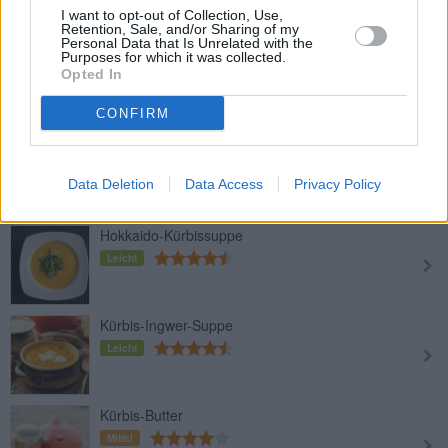
I want to opt-out of Collection, Use,
Retention, Sale, and/or Sharing of my
Personal Data that Is Unrelated with the
Kürbiskuchen
Purposes for which it was collected.
Opted In
Mittel
CONFIRM
Teigtaschen mit Kürbisfülle
Leicht
Data Deletion
Data Access
Privacy Policy
Hokkaido-Kürbissuppe
Leicht
Kürbis-Ingwer-Suppe
Leicht
Kürbis-Butter
Mittel