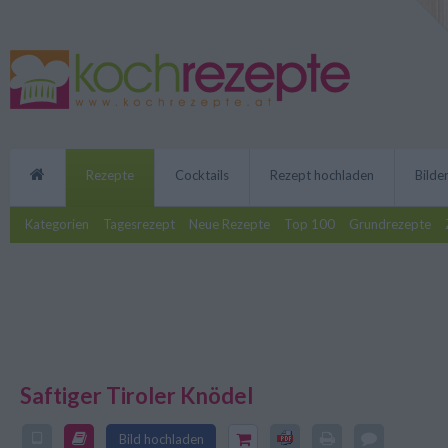
Rezepte
Cocktails
Rezept hochladen
Bilde
Kategorien
Tagesrezept
Neue Rezepte
Top 100
Grundrezepte
Saftiger Tiroler Knödel
Zu zahlreichen Gerichten sind sa
schmackhafte Beilage. Die Zuber
Bild hochladen