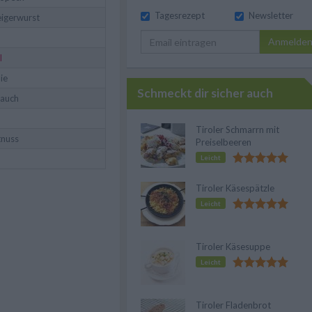
Tagesrezept
Newsletter
eigerwurst
Anmelde
l
lie
Schmeckt dir sicher auch
lauch
Tiroler Schmarrn mit
nuss
Preiselbeeren
Leicht
Tiroler Käsespätzle
Leicht
Tiroler Käsesuppe
Leicht
Tiroler Fladenbrot