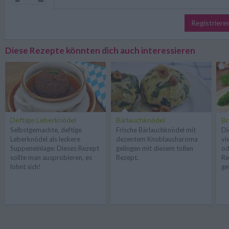
Registriere
Diese Rezepte könnten dich auch interessieren
Deftige Leberknödel
Bärlauchknödel
Br
Selbstgemachte, deftige
Frische Bärlauchknödel mit
Di
Leberknödel als leckere
dezentem Knoblaucharoma
vi
Suppeneinlage: Dieses Rezept
gelingen mit diesem tollen
od
sollte man ausprobieren, es
Rezept.
Re
lohnt sich!
ge