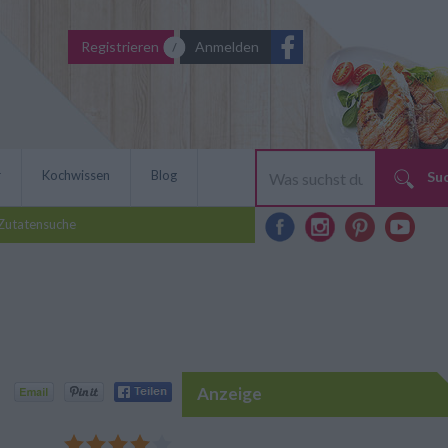
Registrieren
Anmelden
r
Kochwissen
Blog
Su
Zutatensuche
Anzeige
ftige Tiroler Knödel eine
eitung ist mit diesem