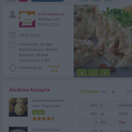
Rezept nicht schwer.
kochrezepte.at
Mitglied seit:
24.02.2014
24.02.2014
Arbeitszeit:
15 min
Koch/Backzeit:
40 min
Ruhezeit:
30 min
Gesamtzeit:
1,4 h
Schwierigkeit:
«
»
||
Ähnliche Rezepte
Zutaten
für
P
Semmelknödel mit
360
g
Knödel
dem Thermomix
Leicht
200
ml
Milch
4
Stk.
Eier
Germknödel aus
110
g
Tiroler