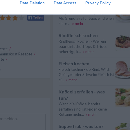
Data Deletion
Data Access
Privacy Policy
Suppen kochen
Suppen kochen - so gelingt es.
Als Grundlage für Suppen dienen
klare ...
» mehr
Rindfleisch kochen
Rindfleisch kochen - Wer ein
paar einfache Tipps & Tricks
zepte
/
beherzigt, k...
» mehr
mannskost Rezepte
/
pte
/
Fleisch kochen
Fleisch kochen - ob Rind, Wild,
e
Geflügel oder Schwein: Fleisch ist
ei...
» mehr
Knödel zerfallen - was
tun?
Wenn die Knödel bereits
zerfallen sind, ist leider keine
Rettung mehr...
» mehr
Suppe trüb - was tun?