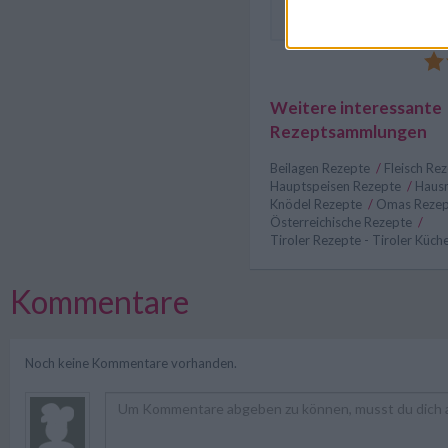
deftigem Eingemachten.
Weitere interessante
Rezeptsammlungen
Beilagen Rezepte
/
Fleisch Re
Hauptspeisen Rezepte
/
Haus
Knödel Rezepte
/
Omas Reze
Österreichische Rezepte
/
Tiroler Rezepte - Tiroler Küch
Kommentare
Noch keine Kommentare vorhanden.