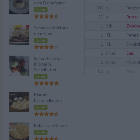
dem Dampfgarer
100
g
Bergst
Leicht
20
g
Butter
1
Stk.
Zwiebe
Semmelknödel aus
dem Ofen
1
TL
Petersi
Leicht
1
TL
Schnitt
1
Prise
Salz
Spinat-Ricotta-
1
Prise
Muskat
Knödel in
Salbeibutter
80
g
Mehl
Leicht
Maroni-
Kartoffelknödel
Leicht
Böhmische Knödel
Leicht