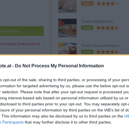
Mittel
Tiroler Apfelküchle
Leicht
henhelfern
f meine Einkaufsliste
Tiroler Kaiserschmarrn
Leicht
 Knödel
hat über seine
naus zahlreiche Fans
te.at -
Do Not Process My Personal Information
e Eier in eine Schüssel
brot sowie die Milch
Anzeige
to opt-out of the sale, sharing to third parties, or processing of your per
Mischung zwischen 20 und
formation for targeted advertising by us, please use the below opt-out s
sen.
r selection. Please note that after your opt-out request is processed y
urchgezogenen Tiroler
eing interest-based ads based on personal information utilized by us or
ergsteiger Wurst oder
disclosed to third parties prior to your opt-out. You may separately opt-
s fein würfeln. Zwiebeln
ken. Petersilie und
losure of your personal information by third parties on the IAB’s list of
s hacken.
. This information may also be disclosed by us to third parties on the
IA
Participants
that may further disclose it to other third parties.
e zerlassen, Speck- und
rösten. Zwiebeln,