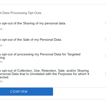
silie mit in die Pfanne
rösten. Im Anschluss mit
skatnuss und Salz
l Data Processing Opt Outs
o opt-out of the Sharing of my personal data.
d Mehl darüber
Händen alle Zutaten zu
In
Like uns auf Facebook...
en, festen Knödelteig
o opt-out of the Sale of my Personal Data.
euchten und Knödel aus
In
to opt-out of processing my Personal Data for Targeted
t Salzwasser aufkochen.
ing.
dem Salzwasser für 15
In
ie Konsistenz zu weich,
 Teig einkneten. Die
o opt-out of Collection, Use, Retention, Sale, and/or Sharing
sse ergibt die echten
ersonal Data that Is Unrelated with the Purposes for which it
 Konsistenz richtig, alle
lected.
ertig garen lassen, bis sie
In
CONFIRM
Artikelempfehlung
nödel mit einem
raut, Suppe oder