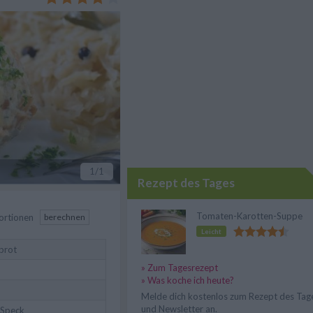
1
/1
Rezept des Tages
Tomaten-Karotten-Suppe
ortionen
berechnen
Leicht
brot
» Zum Tagesrezept
» Was koche ich heute?
Melde dich kostenlos zum Rezept des Tag
und Newsletter an.
 Speck