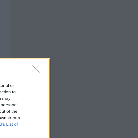
sonal or
ection to
ou may
 personal
out of the
 downstream
B’s List of