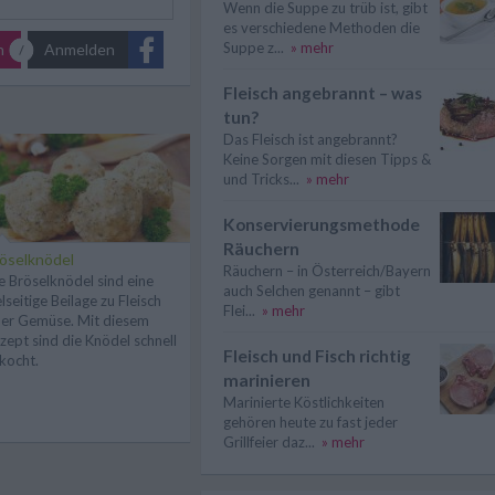
Wenn die Suppe zu trüb ist, gibt
es verschiedene Methoden die
Suppe z...
» mehr
n
Anmelden
Fleisch angebrannt – was
tun?
Das Fleisch ist angebrannt?
Keine Sorgen mit diesen Tipps &
und Tricks...
» mehr
Konservierungsmethode
Räuchern
öselknödel
Räuchern – in Österreich/Bayern
e Bröselknödel sind eine
auch Selchen genannt – gibt
elseitige Beilage zu Fleisch
Flei...
» mehr
er Gemüse. Mit diesem
zept sind die Knödel schnell
Fleisch und Fisch richtig
kocht.
marinieren
Marinierte Köstlichkeiten
gehören heute zu fast jeder
Grillfeier daz...
» mehr