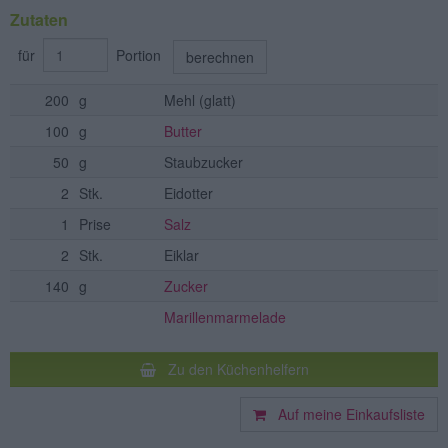
Zutaten
für
Portion
berechnen
200
g
Mehl
(glatt)
100
g
Butter
50
g
Staubzucker
2
Stk.
Eidotter
1
Prise
Salz
2
Stk.
Eiklar
140
g
Zucker
Marillenmarmelade
Zu den Küchenhelfern
Auf meine Einkaufsliste