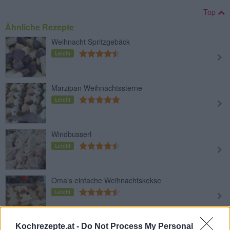
Top
Ähnliche Rezepte
Weihnacht Spritzgebäck
Leicht
Marzipan Weihnachtssterne
Leicht
Windbusserl
Leicht
Oma's einfache Weihnachtskekse
Leicht
Schoko-Schneebälle
Kochrezepte.at -
Do Not Process My Personal