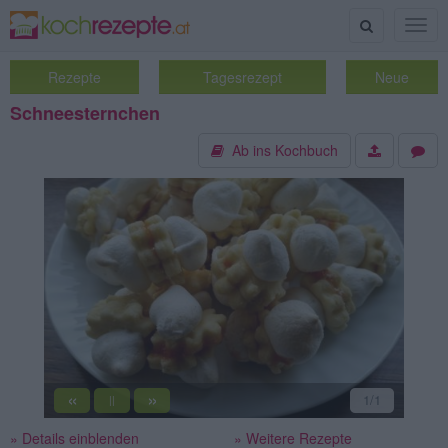
Suche
Togg
navig
Rezepte
Tagesrezept
Neue
Schneesternchen
Ab ins Kochbuch
«
»
1
/1
||
» Details einblenden
» Weitere Rezepte