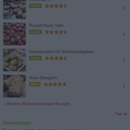
Leicht
Punsch-Nuss Taler
Leicht
Kokosbusserl mit Schokoladeglasur
Leicht
Nuss-Stangerln
Mittel
» Weitere Weihnachtskekse Rezepte
Top
Kommentare