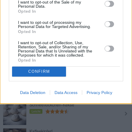
I want to opt-out of the Sale of my
Leicht
Personal Data.
Opted In
I want to opt-out of processing my
Anismonde
Personal Data for Targeted Advertising.
Opted In
Leicht
I want to opt-out of Collection, Use,
Retention, Sale, and/or Sharing of my
Personal Data that Is Unrelated with the
Red Velvet Whoopie Pies
Purposes for which it was collected.
Leicht
Opted In
CONFIRM
Anisbögen mit Butter
Leicht
Data Deletion
Data Access
Privacy Policy
Schneeflöckchen-Kekse
Leicht
Kaffeekipferl