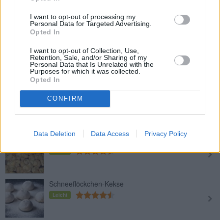
Anisbögen
I want to opt-out of processing my
Leicht
Personal Data for Targeted Advertising.
Opted In
Macadamia Kekse
I want to opt-out of Collection, Use,
Retention, Sale, and/or Sharing of my
Leicht
Personal Data that Is Unrelated with the
Purposes for which it was collected.
Opted In
Anismonde
CONFIRM
Leicht
Data Deletion
Data Access
Privacy Policy
Anisbögen mit Butter
Leicht
Schneeflöckchen-Kekse
Leicht