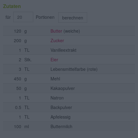
Zutaten
für
Portionen
berechnen
120
g
Butter
(weiche)
200
g
Zucker
1
TL
Vanilleextrakt
2
Stk.
Eier
3
TL
Lebensmittelfarbe
(rote)
450
g
Mehl
50
g
Kakaopulver
1
TL
Natron
0.5
TL
Backpulver
1
TL
Apfelessig
100
ml
Buttermilch