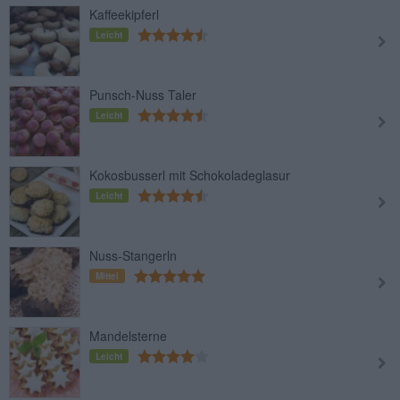
Kaffeekipferl
Leicht
Punsch-Nuss Taler
Leicht
Kokosbusserl mit Schokoladeglasur
Leicht
Nuss-Stangerln
Mittel
Mandelsterne
Leicht