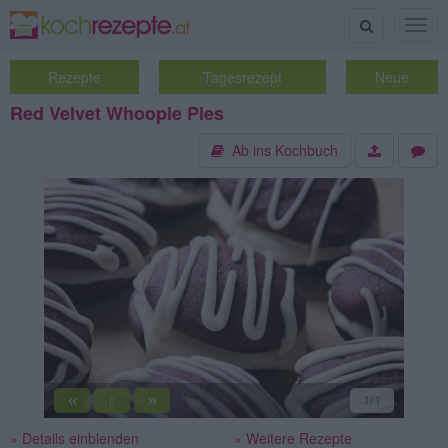
Suche
Togg
navig
Rezepte
Tagesrezept
Neue
Red Velvet Whoopie Pies
Ab ins Kochbuch
«
»
1
/1
||
» Details einblenden
» Weitere Rezepte