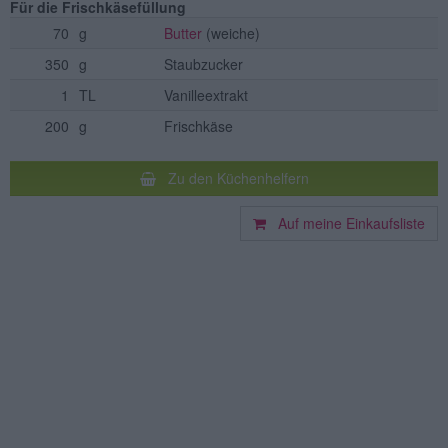
Für die Frischkäsefüllung
70
g
Butter
(weiche)
350
g
Staubzucker
1
TL
Vanilleextrakt
200
g
Frischkäse
Zu den Küchenhelfern
Auf meine Einkaufsliste