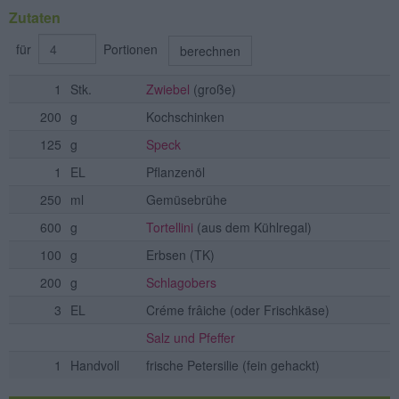
Zutaten
für
Portionen
berechnen
1
Stk.
Zwiebel
(große)
200
g
Kochschinken
125
g
Speck
1
EL
Pflanzenöl
250
ml
Gemüsebrühe
600
g
Tortellini
(aus dem Kühlregal)
100
g
Erbsen
(TK)
200
g
Schlagobers
3
EL
Créme frâiche
(oder Frischkäse)
Salz und Pfeffer
1
Handvoll
frische Petersilie
(fein gehackt)