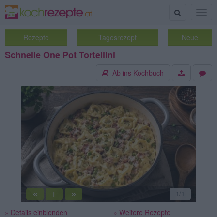
Suche
Togg
navig
Rezepte
Tagesrezept
Neue
Schnelle One Pot Tortellini
Ab ins Kochbuch
«
»
1
/1
||
» Details einblenden
» Weitere Rezepte