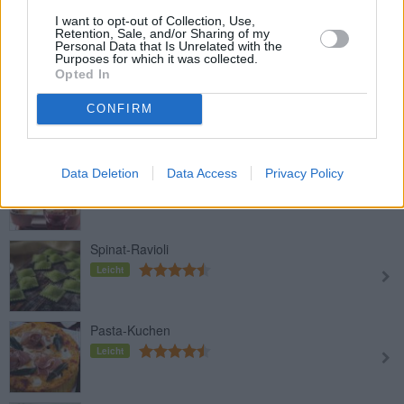
Fusilli mit Kokos und Spinat
I want to opt-out of Collection, Use,
Leicht
Retention, Sale, and/or Sharing of my
Personal Data that Is Unrelated with the
Purposes for which it was collected.
Opted In
Tortellini alla Panna
Leicht
CONFIRM
Vegetarisch gefüllte Cannelloni
Data Deletion
Data Access
Privacy Policy
Mittel
Spinat-Ravioli
Leicht
Pasta-Kuchen
Leicht