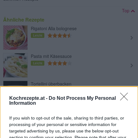
Top
Ähnliche Rezepte
Rigatoni Alla bolognese
Leicht
Pasta mit Käsesauce
Leicht
Tortellini überbacken
Leicht
Kochrezepte.at -
Do Not Process My Personal
Information
Bärlauch-Tagliatelle mit
Räucherlachs
If you wish to opt-out of the sale, sharing to third parties, or
processing of your personal or sensitive information for
Leicht
targeted advertising by us, please use the below opt-out
section to confirm your selection. Please note that after your