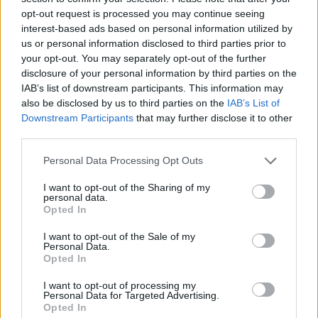
Frischkäse Ravioli
opt-out request is processed you may continue seeing
Leicht
interest-based ads based on personal information utilized by
us or personal information disclosed to third parties prior to
your opt-out. You may separately opt-out of the further
Bärlauch-Teigtaschen
disclosure of your personal information by third parties on the
Leicht
IAB’s list of downstream participants. This information may
also be disclosed by us to third parties on the
IAB’s List of
Downstream Participants
that may further disclose it to other
Tortellini mit Käsesauce
third parties.
Leicht
Personal Data Processing Opt Outs
I want to opt-out of the Sharing of my
Bandnudeln mit Spinat und Lachs
personal data.
Opted In
Leicht
I want to opt-out of the Sale of my
Personal Data.
Pasta Genovese mit getrocknete
Opted In
Tomaten
I want to opt-out of processing my
Leicht
Personal Data for Targeted Advertising.
Opted In