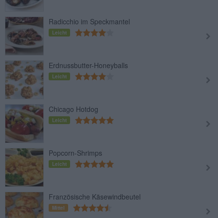
Radicchio im Speckmantel
Leicht
Erdnussbutter-Honeyballs
Leicht
Chicago Hotdog
Leicht
Popcorn-Shrimps
Leicht
Französische Käsewindbeutel
Mittel