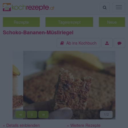
Suche
Togg
navig
Rezepte
Tagesrezept
Neue
Schoko-Bananen-Müsliriegel
Ab ins Kochbuch
«
»
2
/2
||
» Details einblenden
» Weitere Rezepte