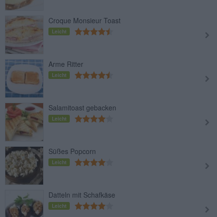
Croque Monsieur Toast
Leicht
Arme Ritter
Leicht
Salamitoast gebacken
Leicht
Süßes Popcorn
Leicht
Datteln mit Schafkäse
Leicht