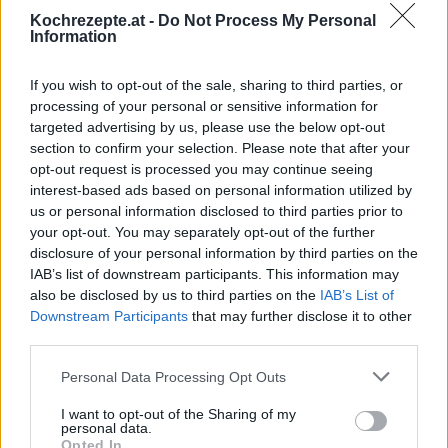
Kochrezepte.at -
Do Not Process My Personal
Information
If you wish to opt-out of the sale, sharing to third parties, or
Interessante Rezeptsammlungen
processing of your personal or sensitive information for
Backrezepte
/
Brainfood Rezepte
/
Eier Rezepte
/
Honig
targeted advertising by us, please use the below opt-out
section to confirm your selection. Please note that after your
Rezepte
/
Müsli Rezepte
/
Nuss Rezepte
/
Schokolade Rezepte
opt-out request is processed you may continue seeing
/
Snack Rezepte
/
Vegetarische Rezepte
/
Zimt Rezepte
/
interest-based ads based on personal information utilized by
Bananen Rezepte
us or personal information disclosed to third parties prior to
your opt-out. You may separately opt-out of the further
Top
disclosure of your personal information by third parties on the
IAB’s list of downstream participants. This information may
Ähnliche Rezepte
also be disclosed by us to third parties on the
IAB’s List of
Crêpes mit Schinken und Käse
Downstream Participants
that may further disclose it to other
Leicht
third parties.
Personal Data Processing Opt Outs
Karamell-Popcorn
I want to opt-out of the Sharing of my
Leicht
personal data.
Opted In