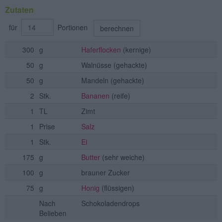
Zutaten
für
Portionen
berechnen
300
g
Haferflocken
(kernige)
50
g
Walnüsse
(gehackte)
50
g
Mandeln
(gehackte)
2
Stk.
Bananen
(reife)
1
TL
Zimt
1
Prise
Salz
1
Stk.
Ei
175
g
Butter
(sehr weiche)
100
g
brauner Zucker
75
g
Honig
(flüssigen)
Nach
Schokoladendrops
Belieben