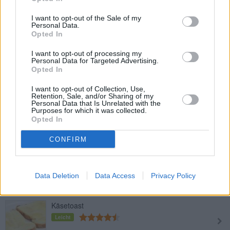
I want to opt-out of the Sale of my
Schinken-Käse-Crepes
Personal Data.
Leicht
Opted In
I want to opt-out of processing my
Personal Data for Targeted Advertising.
Bärlauch-Chips
Opted In
Leicht
I want to opt-out of Collection, Use,
Retention, Sale, and/or Sharing of my
Personal Data that Is Unrelated with the
Purposes for which it was collected.
Klatsch-Weckerl 2.0
Opted In
Leicht
CONFIRM
Dalgona-Erdbeere
Leicht
Data Deletion
Data Access
Privacy Policy
Käsetoast
Leicht