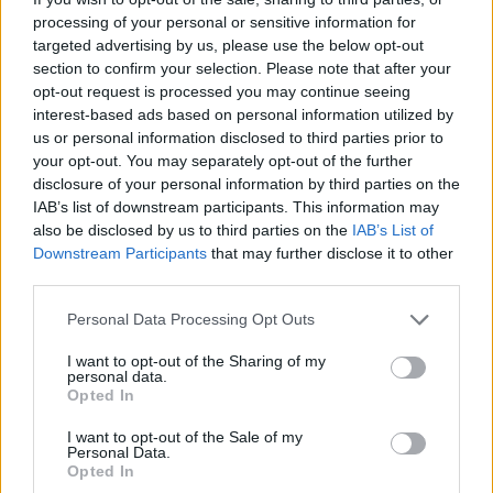
processing of your personal or sensitive information for
targeted advertising by us, please use the below opt-out
BBQ-Spareribs aus dem Backofen
section to confirm your selection. Please note that after your
Leicht
opt-out request is processed you may continue seeing
interest-based ads based on personal information utilized by
us or personal information disclosed to third parties prior to
Gefüllter Schweinebauch
your opt-out. You may separately opt-out of the further
Leicht
disclosure of your personal information by third parties on the
IAB’s list of downstream participants. This information may
also be disclosed by us to third parties on the
IAB’s List of
Downstream Participants
that may further disclose it to other
Pulled Pork aus dem Backofen
third parties.
Leicht
Personal Data Processing Opt Outs
Schweinsfischerl in Pilzrahmsauce
I want to opt-out of the Sharing of my
personal data.
Leicht
Opted In
I want to opt-out of the Sale of my
Marinierte Schopfsteaks
Personal Data.
Opted In
Leicht