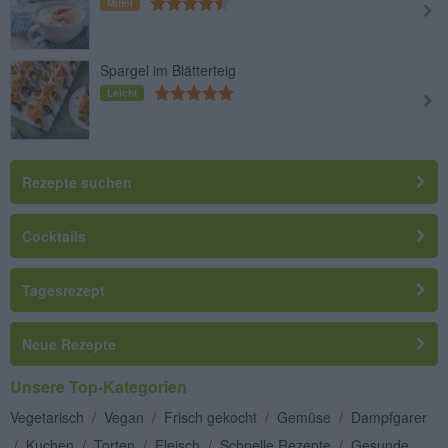
Mittel
Spargel im Blätterteig
Leicht
Rezepte suchen
Cocktails
Tagesrezept
Neue Rezepte
Unsere Top-Kategorien
Vegetarisch
/
Vegan
/
Frisch gekocht
/
Gemüse
/
Dampfgarer
/
Kuchen
/
Torten
/
Fleisch
/
Schnelle Rezepte
/
Gesunde