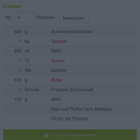
Zutaten
für
Portionen
berechnen
600
g
Schweinemedaillons
1
kg
Spargel
200
ml
Milch
1
TL
Zucker
1
Stk.
Eidotter
125
g
Butter
1
Schuss
Frischen Zitronensaft
100
g
Mehl
Salz und Pfeffer nach Belieben
Öl
(für die Pfanne)
Zu den Küchenhelfern