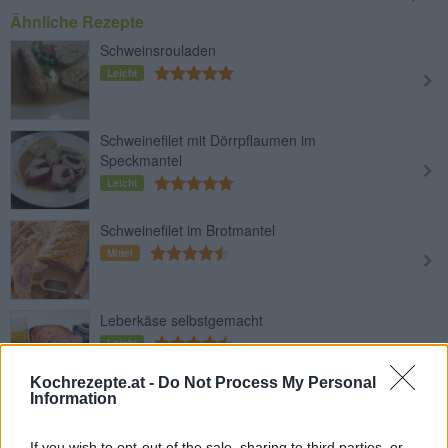
Ähnliche Rezepte
Schweinsrouladen
Leicht
Schweinefilet mit Dörrpflaumen im
Speckmantel
Leicht
Schweinefilet im Brotmantel
Mittel
Leberkäse selbstgemacht
Leicht
Kochrezepte.at -
Do Not Process My Personal
Information
Gekochtes Selchfleisch (Geselchtes)
Leicht
If you wish to opt-out of the sale, sharing to third parties, or