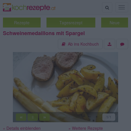
Suche
Togg
navig
Rezepte
Tagesrezept
Neue
Schweinemedaillons mit Spargel
Ab ins Kochbuch
«
»
1
/1
||
» Details einblenden
» Weitere Rezepte