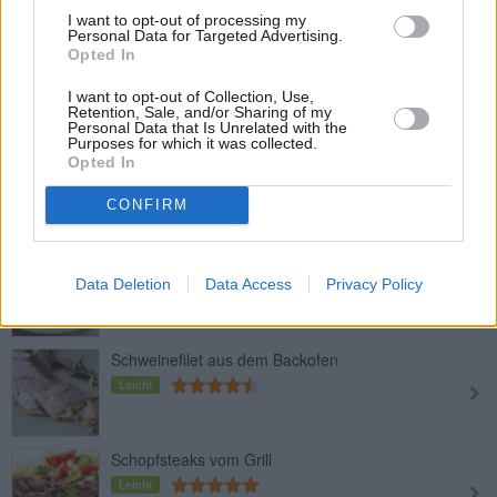
I want to opt-out of processing my
Personal Data for Targeted Advertising.
Opted In
Knuspriger Schweinebauchbraten
Mittel
I want to opt-out of Collection, Use,
Retention, Sale, and/or Sharing of my
Personal Data that Is Unrelated with the
Purposes for which it was collected.
Koteletts gebacken
Opted In
Leicht
CONFIRM
Besoffene Schweinshaxen
Data Deletion
Data Access
Privacy Policy
Mittel
Schweinefilet aus dem Backofen
Leicht
Schopfsteaks vom Grill
Leicht