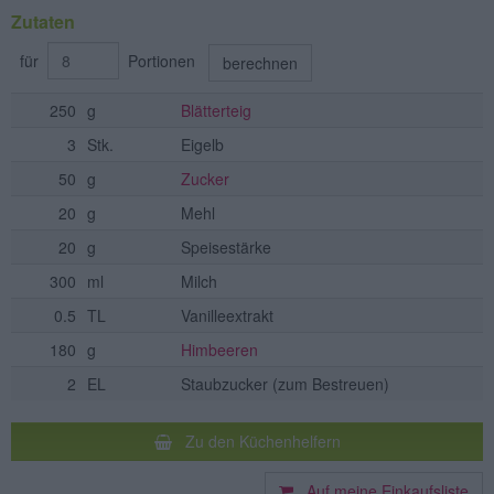
Zutaten
für
Portionen
berechnen
250
g
Blätterteig
3
Stk.
Eigelb
50
g
Zucker
20
g
Mehl
20
g
Speisestärke
300
ml
Milch
0.5
TL
Vanilleextrakt
180
g
Himbeeren
2
EL
Staubzucker
(zum Bestreuen)
Zu den Küchenhelfern
Auf meine Einkaufsliste