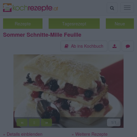
Suche
Togg
navig
Rezepte
Tagesrezept
Neue
Sommer Schnitte-Mille Feuille
Ab ins Kochbuch
«
»
1
/1
||
» Details einblenden
» Weitere Rezepte