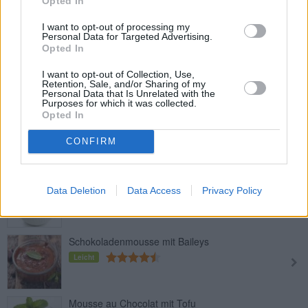
Opted In
Leicht
I want to opt-out of processing my
Personal Data for Targeted Advertising.
Opted In
Sektcreme
Mittel
I want to opt-out of Collection, Use,
Retention, Sale, and/or Sharing of my
Personal Data that Is Unrelated with the
Purposes for which it was collected.
Opted In
Kastanien-Rum-Mousse
Leicht
CONFIRM
Mousse au Chocolat Express
Data Deletion
Data Access
Privacy Policy
Leicht
Schokoladenmousse mit Baileys
Leicht
Mousse au Chocolat mit Tofu