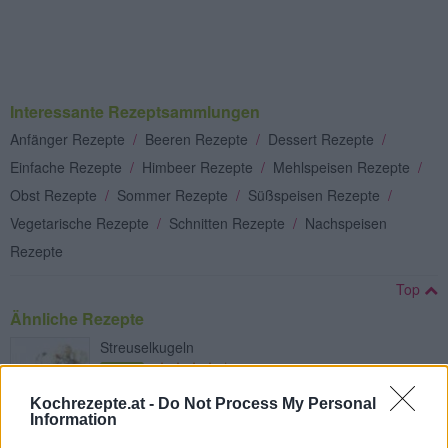
Interessante Rezeptsammlungen
Anfänger Rezepte
/
Beeren Rezepte
/
Dessert Rezepte
/
Einfache Rezepte
/
Himbeer Rezepte
/
Mehlspeisen Rezepte
/
Obst Rezepte
/
Sommer Rezepte
/
Süßspeisen Rezepte
/
Vegetarische Rezepte
/
Schnitten Rezepte
/
Nachspeisen
Rezepte
Top
Ähnliche Rezepte
Streuselkugeln
Leicht
Kochrezepte.at -
Do Not Process My Personal
Information
Keks-Creme Gelado Bolacha