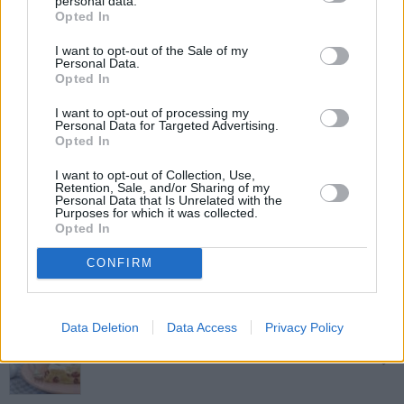
personal data.
Kirschkuchen mit fruchtiger
Opted In
Überraschung
Mittel
I want to opt-out of the Sale of my
Personal Data.
Opted In
Schoko-Kirschkuchen
Leicht
I want to opt-out of processing my
Personal Data for Targeted Advertising.
Opted In
Kirschkuchen vom Blech
I want to opt-out of Collection, Use,
Retention, Sale, and/or Sharing of my
Leicht
Personal Data that Is Unrelated with the
Purposes for which it was collected.
Opted In
Kirsch-Mohn-Kuchen
CONFIRM
Leicht
Data Deletion
Data Access
Privacy Policy
Kirsch-Mandel-Kuchen
Leicht