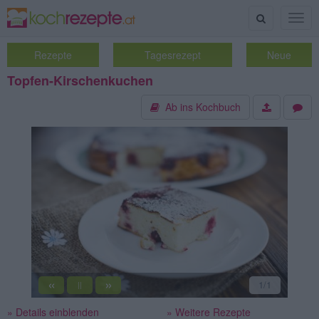
Suche
Togg
navig
Rezepte
Tagesrezept
Neue
Topfen-Kirschenkuchen
Ab ins Kochbuch
«
»
1
/1
||
» Details einblenden
» Weitere Rezepte