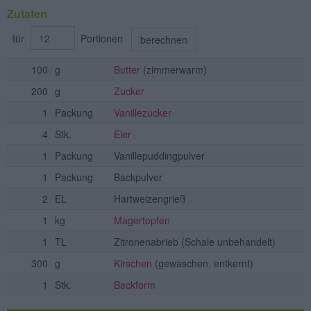
Zutaten
für
Portionen
berechnen
100
g
Butter
(zimmerwarm)
200
g
Zucker
1
Packung
Vanillezucker
4
Stk.
Eier
1
Packung
Vanillepuddingpulver
1
Packung
Backpulver
2
EL
Hartweizengrieß
1
kg
Magertopfen
1
TL
Zitronenabrieb
(Schale unbehandelt)
300
g
Kirschen
(gewaschen, entkernt)
1
Stk.
Backform