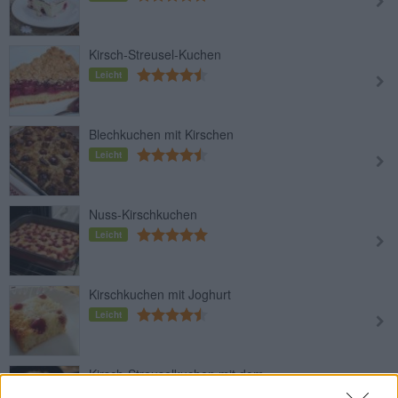
Kirsch-Streusel-Kuchen
Leicht
Blechkuchen mit Kirschen
Leicht
Nuss-Kirschkuchen
Leicht
Kirschkuchen mit Joghurt
Leicht
Kirsch-Streuselkuchen mit dem
Thermomix