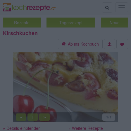
Suche
Togg
navig
Rezepte
Tagesrezept
Neue
Kirschkuchen
Ab ins Kochbuch
«
»
1
/1
||
» Details einblenden
» Weitere Rezepte