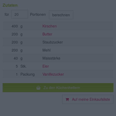
Zutaten
für
Portionen
berechnen
400
g
Kirschen
200
g
Butter
200
g
Staubzucker
200
g
Mehl
40
g
Maisstärke
5
Stk.
Eier
1
Packung
Vanillezucker
Zu den Küchenhelfern
Auf meine Einkaufsliste