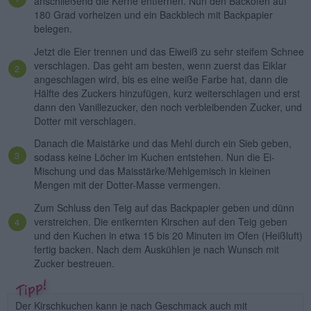
anschließend die Kerne entfernen. Nun den Backofen auf
180 Grad vorheizen und ein Backblech mit Backpapier
belegen.
Jetzt die Eier trennen und das Eiweiß zu sehr steifem Schnee
verschlagen. Das geht am besten, wenn zuerst das Eiklar
angeschlagen wird, bis es eine weiße Farbe hat, dann die
Hälfte des Zuckers hinzufügen, kurz weiterschlagen und erst
dann den Vanillezucker, den noch verbleibenden Zucker, und
Dotter mit verschlagen.
Danach die Maistärke und das Mehl durch ein Sieb geben,
sodass keine Löcher im Kuchen entstehen. Nun die Ei-
Mischung und das Maisstärke/Mehlgemisch in kleinen
Mengen mit der Dotter-Masse vermengen.
Zum Schluss den Teig auf das Backpapier geben und dünn
verstreichen. Die entkernten Kirschen auf den Teig geben
und den Kuchen in etwa 15 bis 20 Minuten im Ofen (Heißluft)
fertig backen. Nach dem Auskühlen je nach Wunsch mit
Zucker bestreuen.
Der Kirschkuchen kann je nach Geschmack auch mit