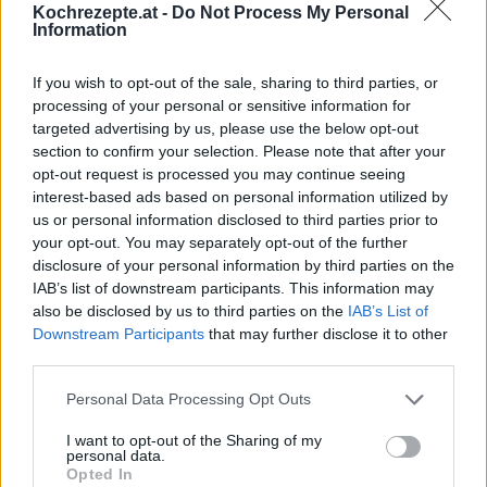
Kochrezepte.at -
Do Not Process My Personal
Leicht
Information
Kirschkuchen mit Mandelpudding
If you wish to opt-out of the sale, sharing to third parties, or
Leicht
processing of your personal or sensitive information for
targeted advertising by us, please use the below opt-out
section to confirm your selection. Please note that after your
Kirschkuchen mit fruchtiger
opt-out request is processed you may continue seeing
Überraschung
interest-based ads based on personal information utilized by
Mittel
us or personal information disclosed to third parties prior to
your opt-out. You may separately opt-out of the further
Schoko-Kirschkuchen
disclosure of your personal information by third parties on the
IAB’s list of downstream participants. This information may
Leicht
also be disclosed by us to third parties on the
IAB’s List of
Downstream Participants
that may further disclose it to other
third parties.
Kirschkuchen vom Blech
Leicht
Personal Data Processing Opt Outs
I want to opt-out of the Sharing of my
personal data.
Kirsch-Mohn-Kuchen
Opted In
Leicht