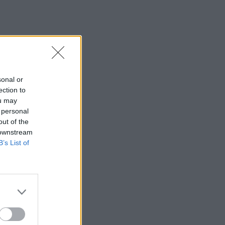
sonal or
ection to
ou may
 personal
out of the
 downstream
B’s List of