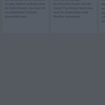
ist ganz einfach nachzubacken.
Kirschkuchen freuen sich die
Mi
Ein tolles Rezept, das man mit
Gäste! Das Rezept kann man
wu
verschiedenen Früchten
auch für Zwetschken oder
de
abwandeln kann.
Marillen verwenden.
sc
au