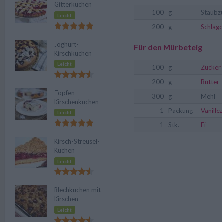
Gitterkuchen
100
g
Staubz
Leicht
200
g
Schlag
Joghurt-
Für den Mürbeteig
Kirschkuchen
Leicht
100
g
Zucker
200
g
Butter
Topfen-
300
g
Mehl
Kirschenkuchen
1
Packung
Vanille
Leicht
1
Stk.
Ei
Kirsch-Streusel-
Kuchen
Leicht
Blechkuchen mit
Kirschen
Leicht