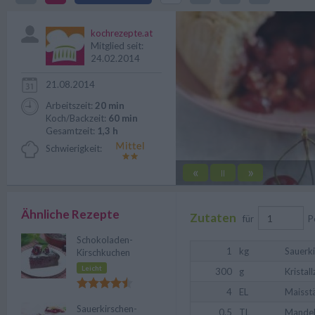
Ein Hit nicht nur für Kids.
kochrezepte.at
Mitglied seit:
24.02.2014
21.08.2014
Arbeitszeit:
20 min
Koch/Backzeit:
60 min
Gesamtzeit:
1,3 h
Schwierigkeit:
«
»
||
Ähnliche Rezepte
Zutaten
für
P
Schokoladen-
1
kg
Sauerk
Kirschkuchen
Leicht
300
g
Kristal
4
EL
Maisst
Sauerkirschen-
0.5
TL
Mandel