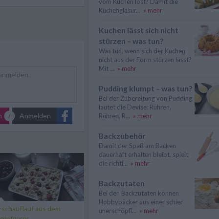
vom Kuchen löst? Damit die
Kuchenglasur...
» mehr
Kuchen lässt sich nicht
stürzen – was tun?
Was tun, wenn sich der Kuchen
nicht aus der Form stürzen lässt?
Mit ...
» mehr
Pudding klumpt – was tun?
Bei der Zubereitung von Pudding
lautet die Devise: Rühren,
n
Anmelden
Rühren, R...
» mehr
Backzubehör
Damit der Spaß am Backen
dauerhaft erhalten bleibt, spielt
die richti...
» mehr
Backzutaten
Bei den Backzutaten können
Hobbybäcker aus einer schier
rschauflauf aus dem
unerschöpfl...
» mehr
ampfgarer