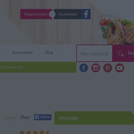
Registrieren
Anmelden
r
Kochwissen
Blog
Su
Zutatensuche
Anzeige
erikanischen. Hier heißt
 Überraschung Cherry Pie!