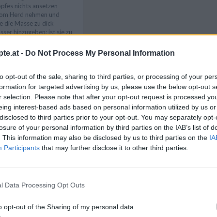
pfes nichts ansetzen
vom Herd nehmen und
te die Masse zu dick
ser hinzugeben; ist sie zu
tärke einrühren und
en auf 200°C vorheizen.
te.at -
Do Not Process My Personal Information
erstellen. Hierzu zuerst
Like uns auf Facebook...
eine Schüssel das Eigelb
to opt-out of the sale, sharing to third parties, or processing of your per
cker, Butter und Mehl
formation for targeted advertising by us, please use the below opt-out s
hkneten. Den Teig auf
r selection. Please note that after your opt-out request is processed y
tsfläche ausrollen.
eing interest-based ads based on personal information utilized by us or
 Kuchenform oder
disclosed to third parties prior to your opt-out. You may separately opt-
e des Teiges auslegen, die
losure of your personal information by third parties on the IAB’s list of
chung hineingeben und mit
. This information may also be disclosed by us to third parties on the
IA
ten Teighälfte einen
Participants
that may further disclose it to other third parties.
. Damit die Hitze
ge kleine Löcher in den
as Ganze circa 50 - 60
 backen.
l Data Processing Opt Outs
s dem Ofen nehmen und
ach mit Staubzucker
Artikelempfehlung
isch geschlagenem
o opt-out of the Sharing of my personal data.
n.