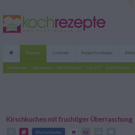
Rezepte
Cocktails
Rezept hochladen
Bilde
Kategorien
Tagesrezept
Neue Rezepte
Top 100
Grundrezepte
Kirschkuchen mit fruchtiger Überraschung
Dieses Rezept kommt aus dem am
der Kirschkuchen mit fruchtiger
Bild hochladen