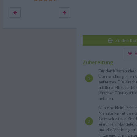
Zu den Küc
Au
Zubereitung
Für den Kirschkuchen 
Überraschung einen k
aufsetzen. Die Kirsch
mittlerer Hitze leicht
Kirschen Flüssigkeit
nehmen.
Nun eine kleine Schü
Maisstärke mit dem Z
Gemisch zu den Kirsc
einrühren. Mandelext
und die Mischung auf
Hitze eindicken. Dab