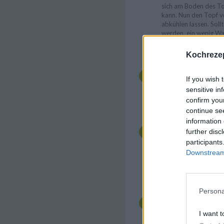
sich am Boden des To
kann. Nun den Topf 
abkühlen lassen. Soll
werden, ein wenig Was
flüssig weitere Maiss
andicken. Den Backof
Kochrezep
Nun einen Mürbeteig h
das Ei trennen und in 
If you wish 
mit Zucker, Vanillezu
sensitive in
mischen und gut durc
confirm you
einer bemehlten Arbei
continue se
In eine ausgefettete
information 
Auflaufform die Hälft
further disc
abgekühlte Kirschmis
participants
der anderen ausgeroll
Downstream 
Deckel obenauf legen
entweichen kann, eini
Deckel stechen und d
Minuten im Backofen
Persona
Den Kirschkuchen au
abkühlen lassen. Dan
bestreuen und mit fr
I want t
Schlagobers serviere