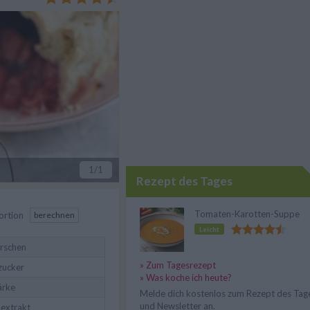
1
/1
Rezept des Tages
Tomaten-Karotten-Suppe
ortion
berechnen
Leicht
irschen
» Zum Tagesrezept
lzucker
» Was koche ich heute?
ärke
Melde dich kostenlos zum Rezept des Tag
und Newsletter an.
extrakt