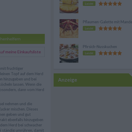
Leicht
Pflaumen-Galette mit Mande
Leicht
henhelfern
Pfirsich-Nusskuchen
f meine Einkaufsliste
Leicht
mit fruchtiger
leinen Topf auf dem Herd
Anzeige
en hinzugeben und bei
 köcheln lassen. Wenn die
 absondern, dann vom Herd
ssel nehmen und die
ucker mischen. Dieses
hen geben und gut
rakt ebenfalls hinzugeben
 dem Herd bei schwacher
ei ständig umrühren, damit