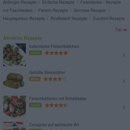
Anfänger Rezepte
/
Einfache Rezepte
/
Faschiertes - Rezepte
mit Faschiertem
/
Fleisch Rezepte
/
Gemüse Rezepte
/
Hauptspeisen Rezepte
/
Rindfleisch Rezepte
/
Zucchini Rezepte
Top
Ähnliche Rezepte
Italienische Fleischbällchen
Leicht
Gefüllte Weinblätter
Mittel
Fleischbällchen mit Schafskäse
Leicht
Cevapcici auf serbische Art