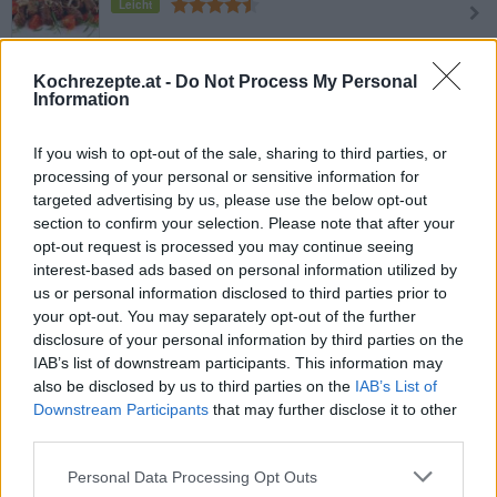
Leicht
Faschierter Braten aus dem
Kochrezepte.at -
Do Not Process My Personal
Backofen
Information
Leicht
If you wish to opt-out of the sale, sharing to third parties, or
Falscher Hase
processing of your personal or sensitive information for
targeted advertising by us, please use the below opt-out
Mittel
section to confirm your selection. Please note that after your
opt-out request is processed you may continue seeing
interest-based ads based on personal information utilized by
Köttbullar
us or personal information disclosed to third parties prior to
Mittel
your opt-out. You may separately opt-out of the further
disclosure of your personal information by third parties on the
IAB’s list of downstream participants. This information may
Hackbraten Meatloaf mit
also be disclosed by us to third parties on the
IAB’s List of
Kartoffelpüreekruste
Downstream Participants
that may further disclose it to other
Mittel
third parties.
Faschiertes mit Kartoffelpüree
Personal Data Processing Opt Outs