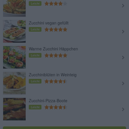
Leicht
Zucchini vegan gefüllt
Leicht
Warme Zucchini Häppchen
Leicht
Zucchiniblüten in Weinteig
Leicht
Zucchini-Pizza-Boote
Leicht