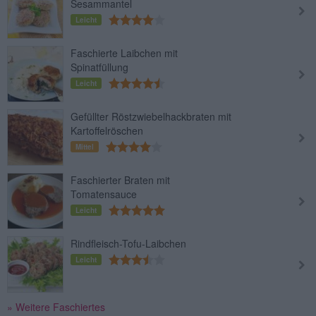
Sesammantel
Leicht
Faschierte Laibchen mit
Spinatfüllung
Leicht
Gefüllter Röstzwiebelhackbraten mit
Kartoffelröschen
Mittel
Faschierter Braten mit
Tomatensauce
Leicht
Rindfleisch-Tofu-Laibchen
Leicht
» Weitere Faschiertes