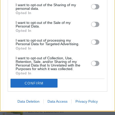
überbacken
I want to opt-out of the Sharing of my
Mittel
personal data.
Opted In
Griechische Cevapcici
I want to opt-out of the Sale of my
Mittel
Personal Data.
Opted In
I want to opt-out of processing my
Shepherd’s Pie
Personal Data for Targeted Advertising.
Leicht
Opted In
I want to opt-out of Collection, Use,
Retention, Sale, and/or Sharing of my
Beef Tartare
Personal Data that Is Unrelated with the
Purposes for which it was collected.
Leicht
Opted In
CONFIRM
Fleisch-Kokos-Bällchen
Leicht
Data Deletion
Data Access
Privacy Policy
Faschierte Laibchen im