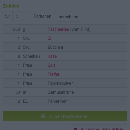
Zutaten
für
Portionen
berechnen
500
g
Faschiertes
(vom Rind)
1
Stk.
Ei
2
Stk.
Zucchini
6
Scheiben
Käse
1
Prise
Salz
1
Prise
Pfeffer
1
Prise
Paprikapulver
50
ml
Gemüsebrühe
2
EL
Paniermehl
Zu den Küchenhelfern
Auf meine Einkaufsliste