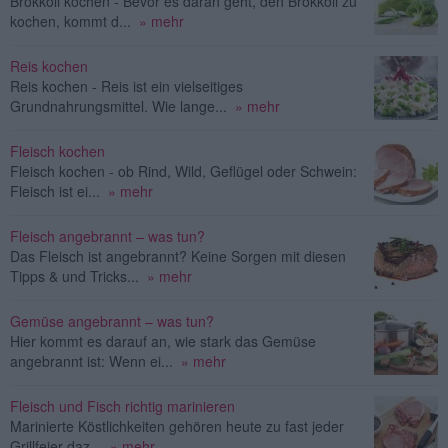
Brokkoli kochen - Bevor es daran geht, den Brokkoli zu
kochen, kommt d...
» mehr
Reis kochen
Reis kochen - Reis ist ein vielseitiges
Grundnahrungsmittel. Wie lange...
» mehr
Fleisch kochen
Fleisch kochen - ob Rind, Wild, Geflügel oder Schwein:
Fleisch ist ei...
» mehr
Fleisch angebrannt – was tun?
Das Fleisch ist angebrannt? Keine Sorgen mit diesen
Tipps & und Tricks...
» mehr
Gemüse angebrannt – was tun?
Hier kommt es darauf an, wie stark das Gemüse
angebrannt ist: Wenn ei...
» mehr
Fleisch und Fisch richtig marinieren
Marinierte Köstlichkeiten gehören heute zu fast jeder
Grillfeier daz...
» mehr