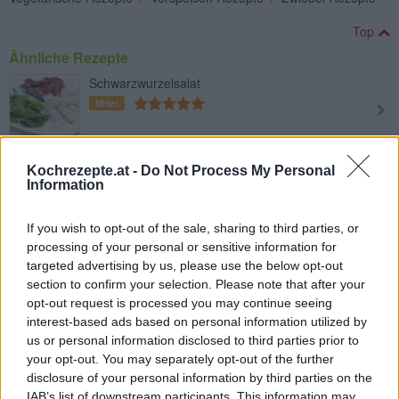
Top
Ähnliche Rezepte
Schwarzwurzelsalat
Mittel
Herzhafter Vogersalat mit Speck
Kochrezepte.at -
Do Not Process My Personal
Information
Leicht
If you wish to opt-out of the sale, sharing to third parties, or
Vogerlsalat mit Speck
processing of your personal or sensitive information for
Leicht
targeted advertising by us, please use the below opt-out
section to confirm your selection. Please note that after your
opt-out request is processed you may continue seeing
interest-based ads based on personal information utilized by
Zucchinisalat
us or personal information disclosed to third parties prior to
Leicht
your opt-out. You may separately opt-out of the further
disclosure of your personal information by third parties on the
IAB’s list of downstream participants. This information may