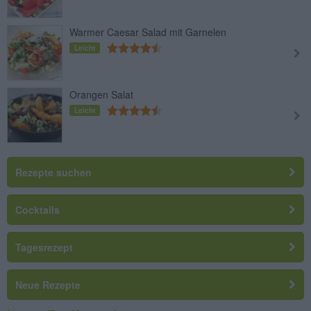
Warmer Caesar Salad mit Garnelen
Leicht
Orangen Salat
Leicht
Rezepte suchen
Cocktails
Tagesrezept
Neue Rezepte