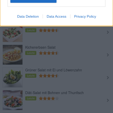
Schwarzer Rettich-Salat
Leicht
Data Deletion
Data Access
Privacy Policy
Gurkensalat mit Chili
Leicht
Kichererbsen Salat
Leicht
Grüner Salat mit Ei und Löwenzahn
Leicht
Diät-Salat mit Bohnen und Thunfisch
Leicht