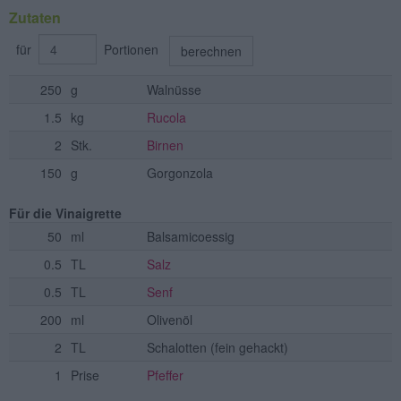
Zutaten
für
Portionen
berechnen
250
g
Walnüsse
1.5
kg
Rucola
2
Stk.
Birnen
150
g
Gorgonzola
Für die Vinaigrette
50
ml
Balsamicoessig
0.5
TL
Salz
0.5
TL
Senf
200
ml
Olivenöl
2
TL
Schalotten
(fein gehackt)
1
Prise
Pfeffer