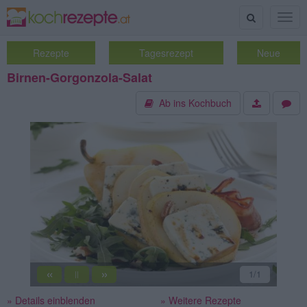
Suche
Togg
navig
Rezepte
Tagesrezept
Neue
Birnen-Gorgonzola-Salat
Ab ins Kochbuch
«
»
1
/1
||
» Details einblenden
» Weitere Rezepte