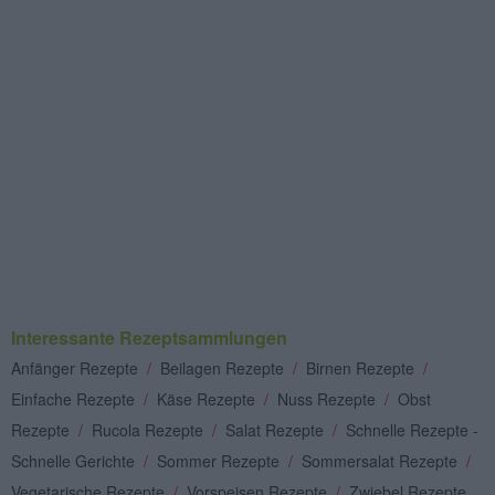
Interessante Rezeptsammlungen
Anfänger Rezepte
/
Beilagen Rezepte
/
Birnen Rezepte
/
Einfache Rezepte
/
Käse Rezepte
/
Nuss Rezepte
/
Obst
Rezepte
/
Rucola Rezepte
/
Salat Rezepte
/
Schnelle Rezepte -
Schnelle Gerichte
/
Sommer Rezepte
/
Sommersalat Rezepte
/
Vegetarische Rezepte
/
Vorspeisen Rezepte
/
Zwiebel Rezepte