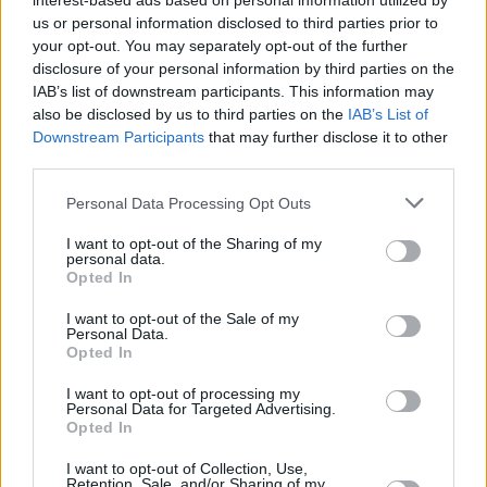
interest-based ads based on personal information utilized by
Mayonnaisesalat
us or personal information disclosed to third parties prior to
Leicht
your opt-out. You may separately opt-out of the further
disclosure of your personal information by third parties on the
IAB’s list of downstream participants. This information may
Vogerlsalat mit Blauschimmelkäse
also be disclosed by us to third parties on the
IAB’s List of
Downstream Participants
that may further disclose it to other
Leicht
third parties.
Personal Data Processing Opt Outs
Endiviensalat mit Kartoffeln
Leicht
I want to opt-out of the Sharing of my
personal data.
Opted In
Eiersalat
I want to opt-out of the Sale of my
Personal Data.
Leicht
Opted In
I want to opt-out of processing my
Schwarzer Rettich-Salat
Personal Data for Targeted Advertising.
Opted In
Leicht
I want to opt-out of Collection, Use,
Retention, Sale, and/or Sharing of my