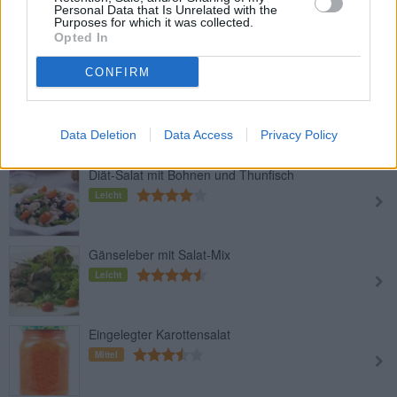
Personal Data that Is Unrelated with the
Gurkensalat mit Chili
Purposes for which it was collected.
Leicht
Opted In
CONFIRM
Grüner Salat mit Ei und Löwenzahn
Leicht
Data Deletion
Data Access
Privacy Policy
Diät-Salat mit Bohnen und Thunfisch
Leicht
Gänseleber mit Salat-Mix
Leicht
Eingelegter Karottensalat
Mittel