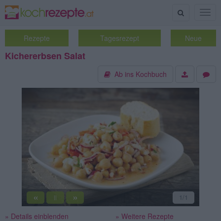
Suche
Togg
navig
Rezepte
Tagesrezept
Neue
Kichererbsen Salat
Ab ins Kochbuch
«
»
1
/1
||
» Details einblenden
» Weitere Rezepte