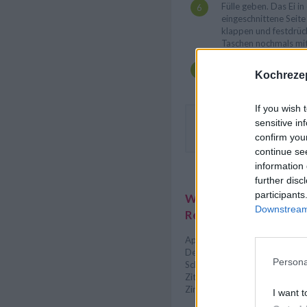
Fülle geben. Das Ei in
eingeschnittene Seite
klappen und festdrüc
Taschen nochmals mit 
Im Backofen auf mittl
Kochrezep
Minuten goldbraun b
If you wish 
sensitive in
Sollten keine Kinder mites
noch mit einem Schuss Rum
confirm you
continue se
information 
further disc
participants
Weitere interessante
Downstream 
Rezeptsammlungen
Apfel Rezepte
/
Backrezepte
Dessert Rezepte
/
Einfache R
Persona
Schnelle Rezepte - Schnelle Ge
Zitronen Rezepte
/
Nachspeis
Zimt Rezepte
I want t