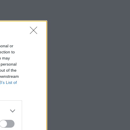
sonal or
ection to
ou may
 personal
out of the
 downstream
B’s List of