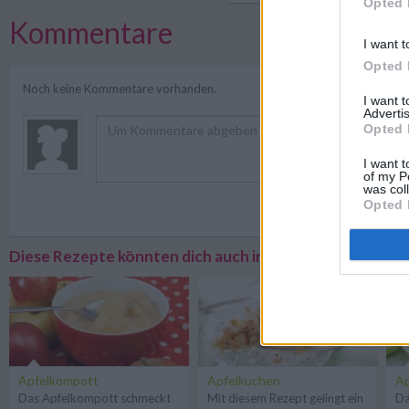
Opted 
Kommentare
I want t
Opted 
Noch keine Kommentare vorhanden.
I want 
Advertis
Opted 
I want t
of my P
was col
Opted 
Registriere
Diese Rezepte könnten dich auch interessieren
Apfelkompott
Apfelkuchen
A
Das Apfelkompott schmeckt
Mit diesem Rezept gelingt ein
Da