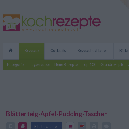
Rezepte
Cocktails
Rezept hochladen
Bilde
Kategorien
Tagesrezept
Neue Rezepte
Top 100
Grundrezepte
Blätterteig-Apfel-Pudding-Taschen
Die Blätterteig-Apfel-Pudding-Ta
süße Nachspeise. Egal ob noch wa
Bild hochladen