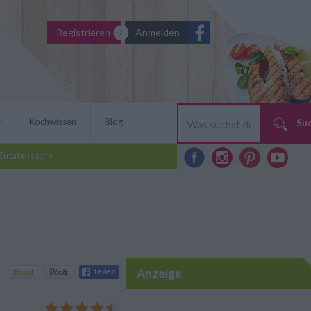
Registrieren
Anmelden
r
Kochwissen
Blog
Su
Zutatensuche
Anzeige
schen sind eine fruchtige,
rm oder kalt serviert, sie