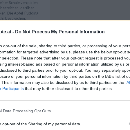
 einer Schale verquirlen,
 besteichen, darüber
ken. Die Apfel-Pudding-
Ei bestreichen.
erer Schiene zirka 12-15
te.at -
Do Not Process My Personal Information
acken.
Like uns auf Facebook...
to opt-out of the sale, sharing to third parties, or processing of your per
formation for targeted advertising by us, please use the below opt-out s
sen kann man die Fülle
 verfeinern.
r selection. Please note that after your opt-out request is processed y
eing interest-based ads based on personal information utilized by us or
disclosed to third parties prior to your opt-out. You may separately opt-
losure of your personal information by third parties on the IAB’s list of
. This information may also be disclosed by us to third parties on the
IA
Participants
that may further disclose it to other third parties.
/
Blätterteig Rezepte
/
ezepte
/
l Data Processing Opt Outs
richte
/
en Rezepte
/
Artikelempfehlung
o opt-out of the Sharing of my personal data.