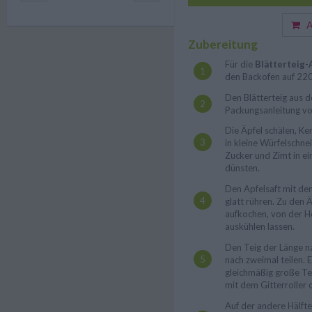
Au
Zubereitung
Für die
Blätterteig-
den Backofen auf 220
Den Blätterteig aus d
Packungsanleitung vo
Die Äpfel schälen, K
in kleine Würfelschne
Zucker und Zimt in ei
dünsten.
Den Apfelsaft mit de
glatt rühren. Zu den 
aufkochen, von der 
auskühlen lassen.
Den Teig der Länge n
nach zweimal teilen. E
gleichmäßig große Tei
mit dem Gitterroller
Auf der andere Hälfte