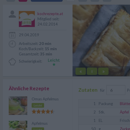
schmecken immer wieder.
kochrezepte.at
Mitglied seit:
24.02.2014
29.04.2019
Arbeitszeit:
20 min
Koch/Backzeit:
15 min
Gesamtzeit:
35 min
Schwierigkeit:
«
»
||
Ähnliche Rezepte
Zutaten
für
P
Omas Apfelmus
1
Packung
Blätte
Leicht
2
Stk.
Äpfel
1
EL
Frisc
Apfelmus
50
g
Zucke
Leicht