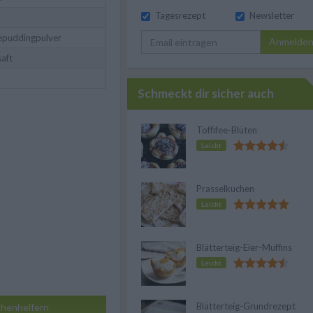
Tagesrezept
Newsletter
lepuddingpulver
Anmelde
saft
Schmeckt dir sicher auch
Toffifee-Blüten
Leicht
Prasselkuchen
Leicht
Blätterteig-Eier-Muffins
Leicht
Blätterteig-Grundrezept
henhelfern