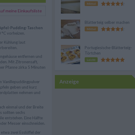
Mittel
f meine Einkaufsliste
Blätterteig selber machen
Apfel-Pudding-Taschen
Mittel
 °C vorheizen.
er Kühlung laut
rbereiten.
Portugiesische-Blätterteig-
Törtchen
erngehäuse entfernen und
Leicht
iden. Mit Zitronensaft,
ner Pfanne zirka 5 Minuten
Anzeige
m Vanillepuddingpulver
Äpfeln geben und kurz
Herdplatten nehmen und
ach einmal und der Breite
s sollten sechs
le entstehen. Eine Hälfte
 oder Messer einschneiden.
 etwa zwei Esslöffel der