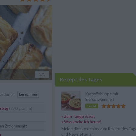
1
/1
Rezept des Tages
Kartoffelsuppe mit
ortionen
berechnen
Eierschwammerl
Leicht
rteig
(270 gramm)
» Zum Tagesrezept
» Was koche ich heute?
hen Zitronensaft
Melde dich kostenlos zum Rezept des Tag
und Newsletter an.
r