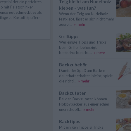
Teig bleibt am Nudelholz
zept bildet ein perfektes
o mit Palatschinken.
kleben – was tun?
enso gut schmeckt es als
Wenn der Teig am Nudelholz
ilage zu Kartoffelpuffern.
festklebt, lässt er sich nicht mehr
ausrol...
» mehr
Grilltipps
Wer einige Tipps und Tricks
beim Grillen beherzigt,
beeindruckt nicht ...
» mehr
Backzubehör
Damit der Spaß am Backen
dauerhaft erhalten bleibt, spielt
die richti...
» mehr
Backzutaten
Bei den Backzutaten können
Hobbybäcker aus einer schier
unerschöpfl...
» mehr
Backtipps
Mit einigen Tipps & Tricks