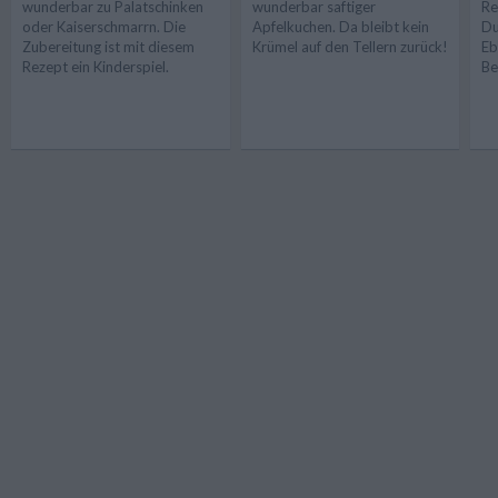
wunderbar zu Palatschinken
wunderbar saftiger
Re
oder Kaiserschmarrn. Die
Apfelkuchen. Da bleibt kein
Du
Zubereitung ist mit diesem
Krümel auf den Tellern zurück!
Eb
Rezept ein Kinderspiel.
Be