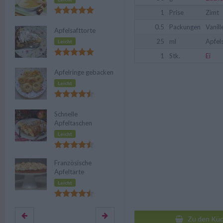
1
Prise
Zimt
0.5
Packungen
Vanil
Apfelsafttorte
25
ml
Apfel
Leicht
1
Stk.
Ei
Apfelringe gebacken
Leicht
Schnelle
Apfeltaschen
Leicht
Französische
Apfeltarte
Leicht
Zu den Küc