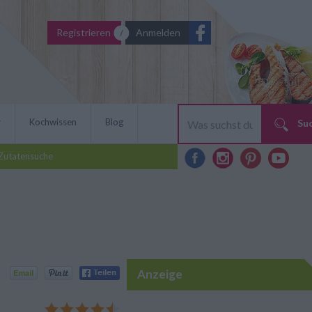
Registrieren
Anmelden
r
Kochwissen
Blog
Su
Zutatensuche
Anzeige
pezialität sorgt für gute
atteln im Speckmantel
 und lassen sich gut