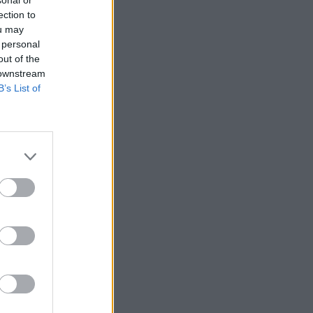
ection to
ou may
 personal
out of the
 downstream
B’s List of