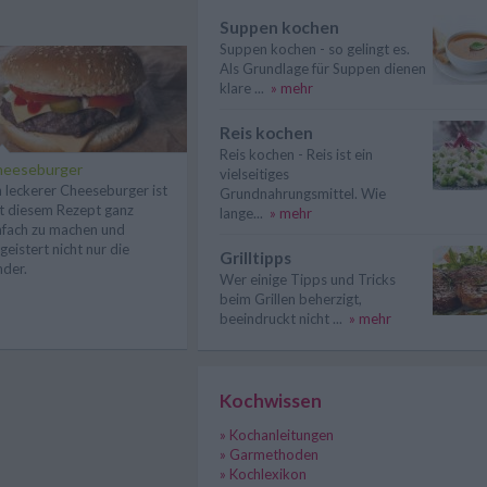
Suppen kochen
Suppen kochen - so gelingt es.
Als Grundlage für Suppen dienen
klare ...
» mehr
Reis kochen
Reis kochen - Reis ist ein
heeseburger
vielseitiges
n leckerer Cheeseburger ist
Grundnahrungsmittel. Wie
t diesem Rezept ganz
lange...
» mehr
nfach zu machen und
geistert nicht nur die
Grilltipps
nder.
Wer einige Tipps und Tricks
beim Grillen beherzigt,
beeindruckt nicht ...
» mehr
Kochwissen
» Kochanleitungen
» Garmethoden
» Kochlexikon