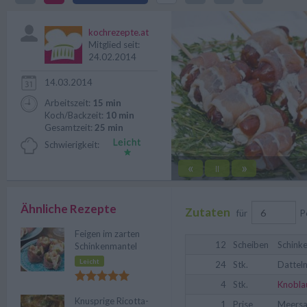
vorbereiten.
kochrezepte.at
Mitglied seit:
24.02.2014
14.03.2014
Arbeitszeit:
15 min
Koch/Backzeit:
10 min
Gesamtzeit:
25 min
Schwierigkeit:
«
»
||
Ähnliche Rezepte
Zutaten
für
P
Feigen im zarten
12
Scheiben
Schink
Schinkenmantel
Leicht
24
Stk.
Dattel
4
Stk.
Knobla
Knusprige Ricotta-
1
Prise
Meersa