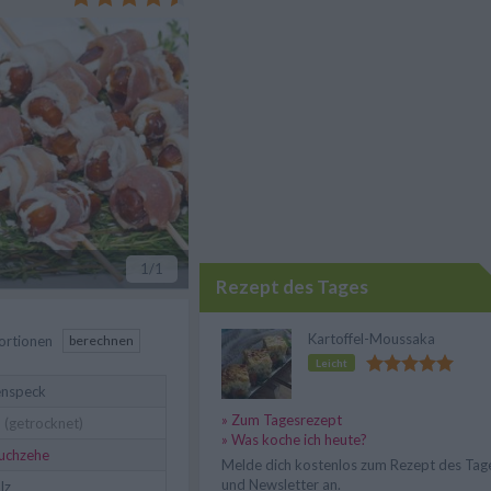
1
/1
Rezept des Tages
Kartoffel-Moussaka
ortionen
berechnen
Leicht
enspeck
» Zum Tagesrezept
n
(getrocknet)
» Was koche ich heute?
uchzehe
Melde dich kostenlos zum Rezept des Tag
und Newsletter an.
lz