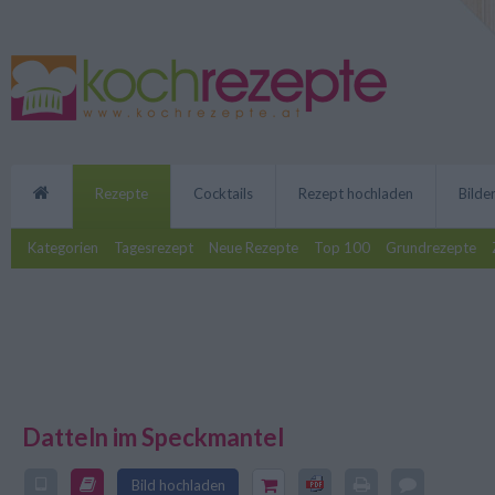
Rezepte
Cocktails
Rezept hochladen
Bilde
Kategorien
Tagesrezept
Neue Rezepte
Top 100
Grundrezepte
Datteln im Speckmantel
Dieses Rezept für die spanische S
Stimmung auf jeder Party. Die D
sehen toll aus, schmecken lecker
Bild hochladen