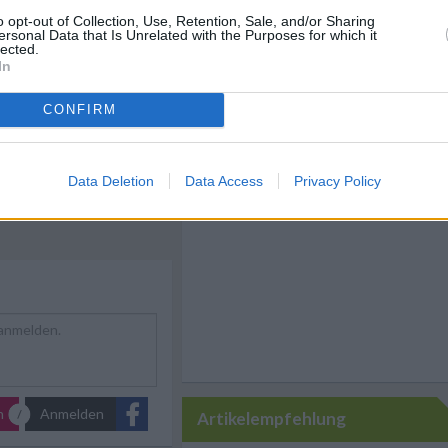
o opt-out of Collection, Use, Retention, Sale, and/or Sharing
ersonal Data that Is Unrelated with the Purposes for which it
lected.
In
Rezepte
/
 Rezepte
/
pte - Schnelle Gerichte
/
CONFIRM
ezepte
/
Like uns auf Facebook...
ch Rezepte
/
Data Deletion
Data Access
Privacy Policy
n
Anmelden
Artikelempfehlung