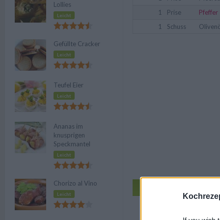
Lollies
1
Prise
Pfeffer
Leicht
1
Schuss
Olivenö
Gefüllte Cracker
Leicht
Teufel Eier
Leicht
Ananas im
knusprigen
Speckmantel
Leicht
Chorizo al Vino
Zu den Küc
Leicht
Kochrezep
Au
If you wish 