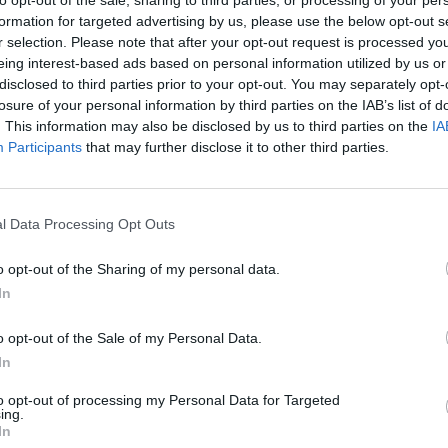
Leicht
formation for targeted advertising by us, please use the below opt-out s
tteln im Speckmantel
r selection. Please note that after your opt-out request is processed y
ernen befreien,
eing interest-based ads based on personal information utilized by us or
tel in eine halbierte Speck
Lachs-Carpaccio
disclosed to third parties prior to your opt-out. You may separately opt-
rollen. Unbedingt mit
Leicht
losure of your personal information by third parties on the IAB’s list of
festigen. Danach den
d fein hacken,
. This information may also be disclosed by us to third parties on the
IA
blauch in einer Pfanne mit
Participants
that may further disclose it to other third parties.
Rollmops selber machen
rden lassen.
Leicht
teln beigeben und von
, bis der Speck goldbraun
l Data Processing Opt Outs
uf Küchenpapier abtropfen
nrichten die Datteln im
 und Pfeffer abschmecken.
Anzeige
o opt-out of the Sharing of my personal data.
In
 sind ein typisches
o opt-out of the Sale of my Personal Data.
 Vorspeise sehr
In
to opt-out of processing my Personal Data for Targeted
ing.
In