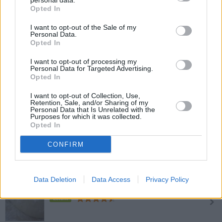
personal data.
Pizzateig auf italienische Weise
Opted In
Leicht
I want to opt-out of the Sale of my
Personal Data.
Opted In
Pinsa Romana Grundrezept
I want to opt-out of processing my
Mittel
Personal Data for Targeted Advertising.
Opted In
I want to opt-out of Collection, Use,
Vollkorn-Pastateig
Retention, Sale, and/or Sharing of my
Personal Data that Is Unrelated with the
Leicht
Purposes for which it was collected.
Opted In
Mürbteig-Grundrezept
CONFIRM
Leicht
Data Deletion
Data Access
Privacy Policy
Süßer Hefeteig-Grundrezept
Leicht