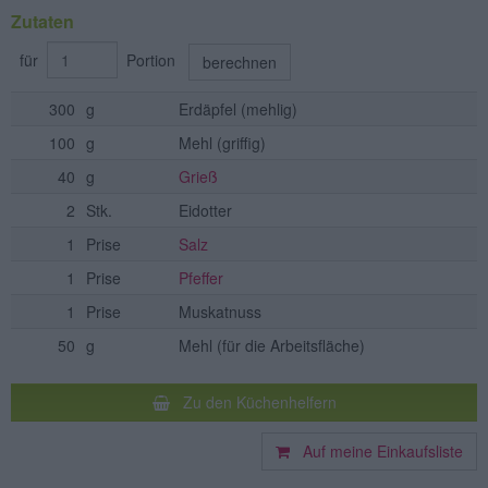
Zutaten
für
Portion
berechnen
300
g
Erdäpfel
(mehlig)
100
g
Mehl
(griffig)
40
g
Grieß
2
Stk.
Eidotter
1
Prise
Salz
1
Prise
Pfeffer
1
Prise
Muskatnuss
50
g
Mehl
(für die Arbeitsfläche)
Zu den Küchenhelfern
Auf meine Einkaufsliste