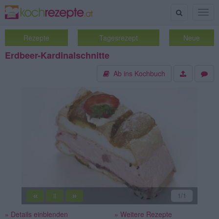
Suche
Togg
navig
Rezepte
Tagesrezept
Neue
Erdbeer-Kardinalschnitte
Ab ins Kochbuch
«
»
1
/1
||
» Details einblenden
» Weitere Rezepte