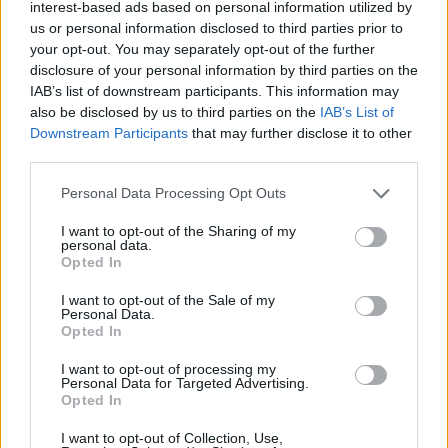
interest-based ads based on personal information utilized by
Gebackene Frischkäse-Creme-
us or personal information disclosed to third parties prior to
Schnitten
your opt-out. You may separately opt-out of the further
Leicht
disclosure of your personal information by third parties on the
IAB’s list of downstream participants. This information may
Blätterteig-Grießschnitten
also be disclosed by us to third parties on the
IAB’s List of
Leicht
Downstream Participants
that may further disclose it to other
third parties.
Ananas-Kokos-Traum
Personal Data Processing Opt Outs
Leicht
I want to opt-out of the Sharing of my
personal data.
Opted In
Keks-Karamell-Schnitten
I want to opt-out of the Sale of my
Leicht
Personal Data.
Opted In
I want to opt-out of processing my
Sacherschnitten
Personal Data for Targeted Advertising.
Leicht
Opted In
I want to opt-out of Collection, Use,