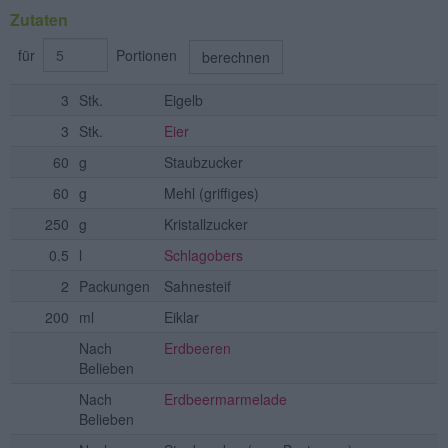
Zutaten
für
Portionen
berechnen
3
Stk.
Eigelb
3
Stk.
Eier
60
g
Staubzucker
60
g
Mehl
(griffiges)
250
g
Kristallzucker
0.5
l
Schlagobers
2
Packungen
Sahnesteif
200
ml
Eiklar
Nach
Erdbeeren
Belieben
Nach
Erdbeermarmelade
Belieben