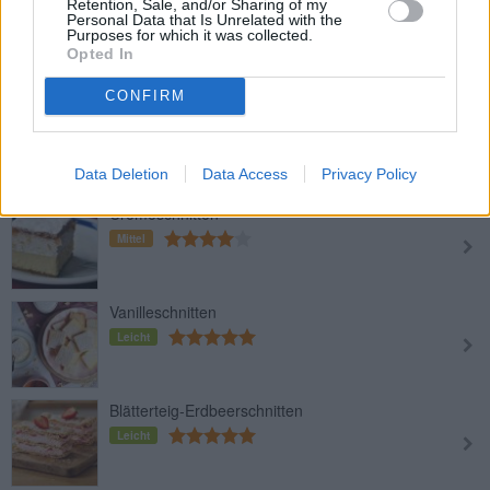
Retention, Sale, and/or Sharing of my
Kakao-Schnitten mit Cremefüllung
Personal Data that Is Unrelated with the
Purposes for which it was collected.
Mittel
Opted In
CONFIRM
Nutella-Schnitten
Leicht
Data Deletion
Data Access
Privacy Policy
Cremeschnitten
Mittel
Vanilleschnitten
Leicht
Blätterteig-Erdbeerschnitten
Leicht