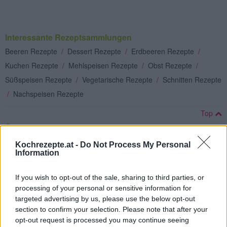
Interessante Rezeptsammlungen
Beeren Rezepte
/
Dessert Rezepte
/
Erdbeeren Rezepte
/
Kuchen Rezepte
/
Mehlspeisen Rezepte
/
Obst Rezepte
/
Süßspeisen Rezepte
/
Vegetarische Rezepte
/
Schnitten Rezepte
/
Nachspeisen Rezepte
Top
Ähnliche Rezepte
Karamell-Schnitten
Kochrezepte.at -
Do Not Process My Personal
Information
Leicht
If you wish to opt-out of the sale, sharing to third parties, or
Kleine Berlinerschnitten
processing of your personal or sensitive information for
targeted advertising by us, please use the below opt-out
Leicht
section to confirm your selection. Please note that after your
opt-out request is processed you may continue seeing