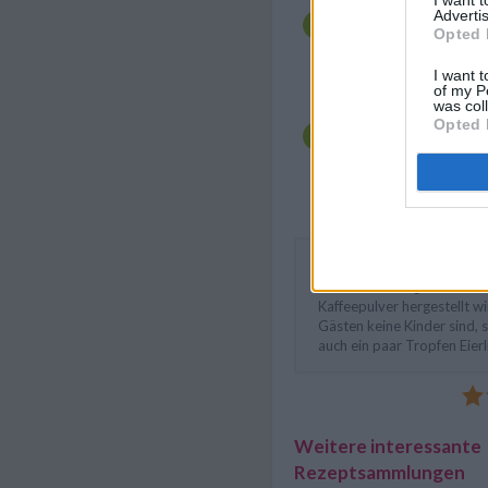
In der Zwischenzeit d
Advertis
Schlagobers in eine S
Opted 
dem Handrührgerät st
zufügen und zum Qim
I want t
gut durchrühren.
of my P
was col
Die Marmelade auf d
Opted 
glatt streichen. Zule
auf dem Kuchen verte
darüber streuen. Glei
kaltstellen.
Der Sticknadel-Kuchen sch
wenn der Schlagobers statt
Kaffeepulver hergestellt w
Gästen keine Kinder sind,
auch ein paar Tropfen Eierl
Weitere interessante
Rezeptsammlungen