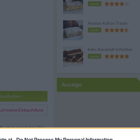
Leicht
Ananas-Kokos-Traum
Leicht
Keks-Karamell-Schnitten
Leicht
Anzeige
henhelfern
f meine Einkaufsliste
-Kuchen
zuerst den Ofen
d Öl und Zucker in eine
te.at -
Do Not Process My Personal Information