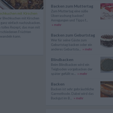
Backen zum Muttertag
Zum Muttertag eine süße
echkuchen mit Kirschen
Überraschung backen?
r Blechkuchen mit Kirschen
Anregungen und Tipps f...
t ganz einfach nachzubacken.
» mehr
n tolles Rezept, das man mit
rschiedenen Früchten
Backen zum Geburtstag
wandeln kann.
Wer für seine Gäste zum
Geburtstag backen oder ein
anderes Geburtsta...
» mehr
Blindbacken
Beim Blindbacken wird ein
Teigboden vorgebacken der
später gefüllt w...
» mehr
Backen
Backen ist sehr gebräuchliche
Garmethode. Dabei wird das
Backgut im B...
» mehr