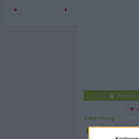
Zu den Küc
Au
Zubereitung
Für den
Stricknadel
auf 180° vorheizen un
Rührschüssel geben.
Kochrezep