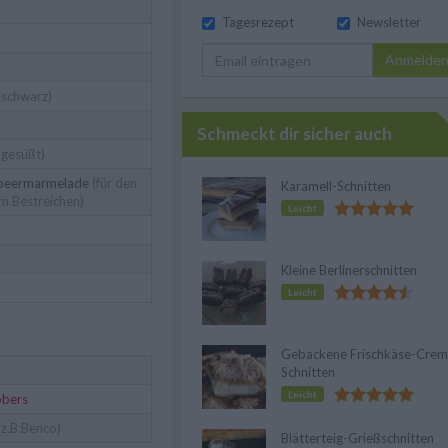
Tagesrezept
Newsletter
Anmelde
(schwarz)
Schmeckt dir sicher auch
(gesüßt)
lbeermarmelade
(für den
Karamell-Schnitten
m Bestreichen)
Leicht
Kleine Berlinerschnitten
Leicht
Gebackene Frischkäse-Crem
Schnitten
Leicht
obers
(z.B:Benco)
Blätterteig-Grießschnitten