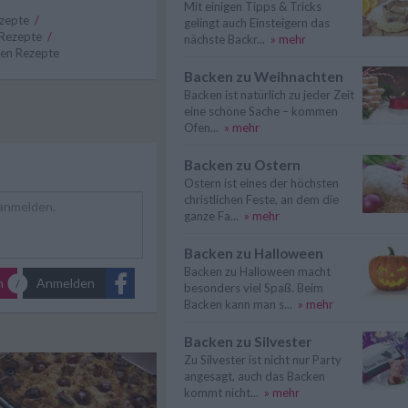
Mit einigen Tipps & Tricks
ezepte
/
gelingt auch Einsteigern das
Rezepte
/
nächste Backr...
» mehr
en Rezepte
Backen zu Weihnachten
Backen ist natürlich zu jeder Zeit
eine schöne Sache – kommen
Ofen...
» mehr
Backen zu Ostern
Ostern ist eines der höchsten
christlichen Feste, an dem die
ganze Fa...
» mehr
Backen zu Halloween
Backen zu Halloween macht
n
Anmelden
besonders viel Spaß. Beim
Backen kann man s...
» mehr
Backen zu Silvester
Zu Silvester ist nicht nur Party
angesagt, auch das Backen
kommt nicht...
» mehr