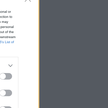
sonal or
ection to
ou may
 personal
out of the
 downstream
B’s List of