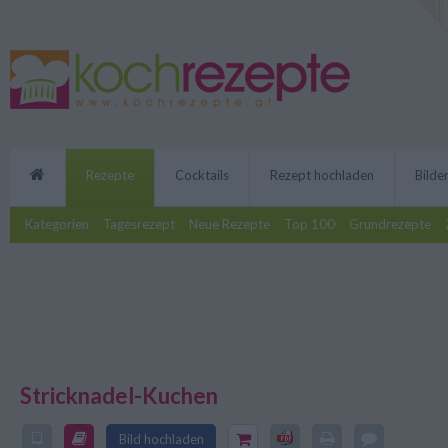
Rezepte
Cocktails
Rezept hochladen
Bilde
Kategorien
Tagesrezept
Neue Rezepte
Top 100
Grundrezepte
Stricknadel-Kuchen
Mit dem Rezept für einen Strick
nur passionierte Strickerinnen i
schmeckt auch bestimmt handwe
Bild hochladen