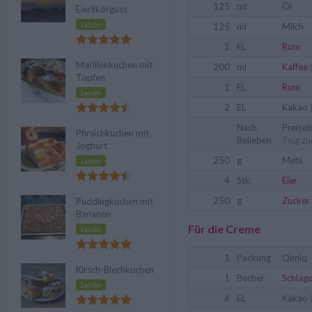
125
ml
Öl
Eierlikörguss
Leicht
125
ml
Milch
1
EL
Rum
Marillenkuchen mit
200
ml
Kaffee
Topfen
1
EL
Rum
Leicht
2
EL
Kakao
Nach
Preise
Pfirsichkuchen mit
Belieben
Teig zu
Joghurt
250
g
Mehl
Leicht
4
Stk.
Eier
250
g
Zucker
Puddingkuchen mit
Bananen
Für die Creme
Leicht
1
Packung
Qimiq
Kirsch-Blechkuchen
1
Becher
Schlag
Leicht
6
EL
Kakao