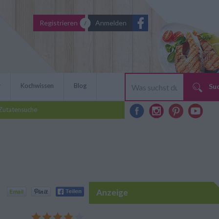
Registrieren
Anmelden
r
Kochwissen
Blog
Su
Zutatensuche
Anzeige
nadel-Kuchen haben nicht
hre Freude, der Kuchen
rklich Unbegabten sehr