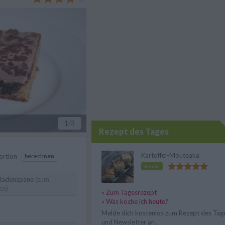
1
/3
Rezept des Tages
Kartoffel-Moussaka
ortion
berechnen
Leicht
ladenspäne
(zum
en)
» Zum Tagesrezept
» Was koche ich heute?
Melde dich kostenlos zum Rezept des Tag
und Newsletter an.