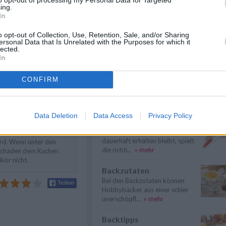
as Qimiq glatt rühren, das
ing.
chüssel geben und mit
Kuchen lässt sich nicht
In
eif schlagen. Kakao
stürzen – was tun?
iq unterheben, nochmals
Was tun, wenn sich der Kuchen
o opt-out of Collection, Use, Retention, Sale, and/or Sharing
ersonal Data that Is Unrelated with the Purposes for which it
nicht aus der Form stürzen lässt?
lected.
Mit ...
» mehr
em Kuchen verteilen und
In
tzt den Kakaoschlagobers
ilen und Schokoraspeln
Pudding klumpt – was tun?
CONFIRM
ch servieren oder
Bei der Zubereitung von Pudding
lautet die Devise: Rühren,
Rühren, R...
» mehr
Data Deletion
Data Access
Privacy Policy
Backzubehör
meckt auch sehr gut,
Damit der Spaß am Backen
 mit Kakaopulver, mit
dauerhaft erhalten bleibt, spielt
ird. Wenn unter den
die richti...
» mehr
 schaden dem Kuchen
ikör nicht.
Backzutaten
Bei den Backzutaten können
Hobbybäcker aus einer schier
unerschöpfl...
» mehr
Backtipps