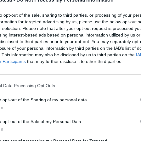
ssel schlagen und mit
 schaumig schlagen. Nach
to opt-out of the sale, sharing to third parties, or processing of your per
lch zugeben,
formation for targeted advertising by us, please use the below opt-out s
 wieder gut durchrühren,
r selection. Please note that after your opt-out request is processed y
en entstehen. Mit dem
eing interest-based ads based on personal information utilized by us or
se für etwa drei bis vier
disclosed to third parties prior to your opt-out. You may separately opt-
 sich ein homogener Teig
Like uns auf Facebook...
losure of your personal information by third parties on the IAB’s list of
. This information may also be disclosed by us to third parties on the
IA
mit Backpapier auslegen
Participants
that may further disclose it to other third parties.
 Backblech geben. Glatt
a eine halbe Stunde in den
der Kuchen leicht
l Data Processing Opt Outs
 mit einer Stricknadel oder
, dabei das ganze Blech
o opt-out of the Sharing of my personal data.
ig bis fünfzig Mal
In
en, mit 2 El. Rum und
d sofort über den Kuchen
o opt-out of the Sale of my Personal Data.
 vollständig abkühlen
In
Artikelempfehlung
to opt-out of processing my Personal Data for Targeted