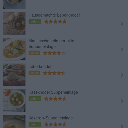
Hausgemachte Leberknödel
Leicht
Maultaschen die perfekte
Suppeneinlage
Mittel
Leberknödel
Mittel
Käseknödel Suppeneinlage
Leicht
Käsereis-Suppeneinlage
Leicht