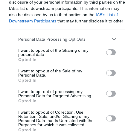
disclosure of your personal information by third parties on the
Ähnliche Rezepte
IAB’s list of downstream participants. This information may
Lungenstrudelsuppe
also be disclosed by us to third parties on the
IAB’s List of
Downstream Participants
that may further disclose it to other
Leicht
third parties.
Personal Data Processing Opt Outs
Glutenfreie Frittaten
Leicht
I want to opt-out of the Sharing of my
personal data.
Opted In
Grießnockerl mit Parmesan
I want to opt-out of the Sale of my
Personal Data.
Leicht
Opted In
I want to opt-out of processing my
Schinkenschöberl
Personal Data for Targeted Advertising.
Opted In
Leicht
I want to opt-out of Collection, Use,
Retention, Sale, and/or Sharing of my
Personal Data that Is Unrelated with the
Speckschöberl die deftige
Purposes for which it was collected.
Suppeneinlage
Opted In