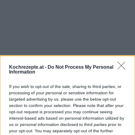
Kochrezepte.at -
Do Not Process My Personal
Information
If you wish to opt-out of the sale, sharing to third parties, or
processing of your personal or sensitive information for
Interessante Rezeptsammlungen
targeted advertising by us, please use the below opt-out
Geheimrezepte
/
Kräuter und Gewürze Rezepte
/
Schnelle
section to confirm your selection. Please note that after your
Rezepte - Schnelle Gerichte
/
Suppen Rezepte
/
Suppeneinlagen
opt-out request is processed you may continue seeing
interest-based ads based on personal information utilized by
Rezepte
us or personal information disclosed to third parties prior to
your opt-out. You may separately opt-out of the further
Top