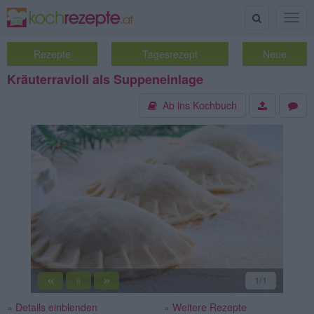
Suche
Togg
navig
Rezepte
Tagesrezept
Neue
Kräuterravioli als Suppeneinlage
Ab ins Kochbuch
«
»
1
/1
||
» Details einblenden
» Weitere Rezepte