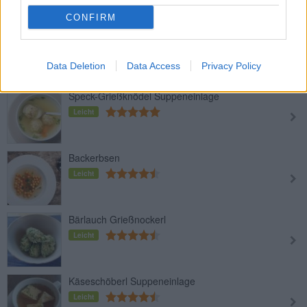
Leicht
CONFIRM
Frittaten auf Wiener Weise
Leicht
Data Deletion
Data Access
Privacy Policy
Speck-Grießknödel Suppeneinlage
Leicht
Backerbsen
Leicht
Bärlauch Grießnockerl
Leicht
Käseschöberl Suppeneinlage
Leicht