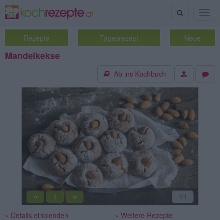
Suche
Togg
navig
Rezepte
Tagesrezept
Neue
Mandelkekse
Ab ins Kochbuch
«
»
1
/1
||
» Details einblenden
» Weitere Rezepte