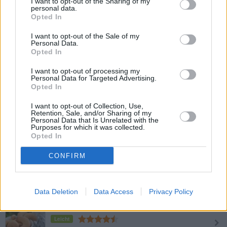
I want to opt-out of the Sharing of my
personal data.
Opted In
Mandel-Lebkuchen
I want to opt-out of the Sale of my
Leicht
Personal Data.
Opted In
Joghurt-Mandel-Muffins
I want to opt-out of processing my
Personal Data for Targeted Advertising.
Leicht
Opted In
I want to opt-out of Collection, Use,
Retention, Sale, and/or Sharing of my
Bienenstich-Kekse
Personal Data that Is Unrelated with the
Purposes for which it was collected.
Leicht
Opted In
CONFIRM
Mandelpudding-Keskül
Leicht
Data Deletion
Data Access
Privacy Policy
Honig-Mandel-Kipferl
Leicht