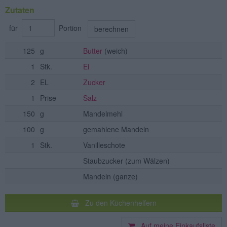
Zutaten
für
Portion
berechnen
125
g
Butter
(weich)
1
Stk.
Ei
2
EL
Zucker
1
Prise
Salz
150
g
Mandelmehl
100
g
gemahlene Mandeln
1
Stk.
Vanilleschote
Staubzucker
(zum Wälzen)
Mandeln
(ganze)
Zu den Küchenhelfern
Auf meine Einkaufsliste