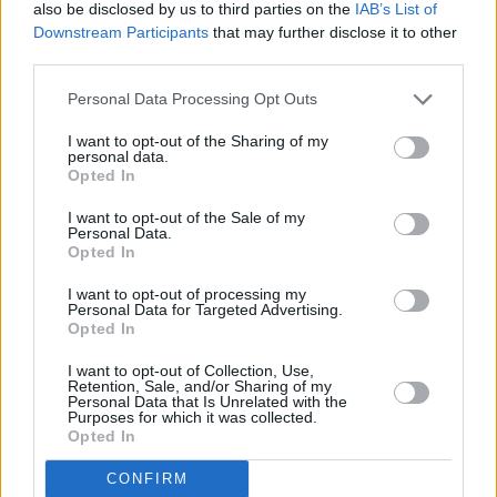
also be disclosed by us to third parties on the
IAB’s List of
Osterhasen-Muffins
Downstream Participants
that may further disclose it to other
third parties.
Leicht
Personal Data Processing Opt Outs
Osterzopf
I want to opt-out of the Sharing of my
personal data.
Mittel
Opted In
I want to opt-out of the Sale of my
Essbare Deko-Osternester
Personal Data.
Opted In
Leicht
I want to opt-out of processing my
Personal Data for Targeted Advertising.
Opted In
Osterschinken im Brotteig
Mittel
I want to opt-out of Collection, Use,
Retention, Sale, and/or Sharing of my
Personal Data that Is Unrelated with the
Purposes for which it was collected.
Hefe - Osterhase / Grundrezept für
Opted In
Hefekranz
CONFIRM
Leicht