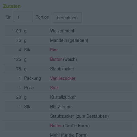
Zutaten
für
Portion
berechnen
100
g
Weizenmehl
75
g
Mandeln
(gerieben)
4
Stk.
Eier
125
g
Butter
(weich)
75
g
Staubzucker
1
Packung
Vanillezucker
1
Prise
Salz
20
g
Kristallzucker
1
Stk.
Bio-Zitrone
Staubzucker
(zum Bestäuben)
Butter
(für die Form)
Mehl
(für die Form)