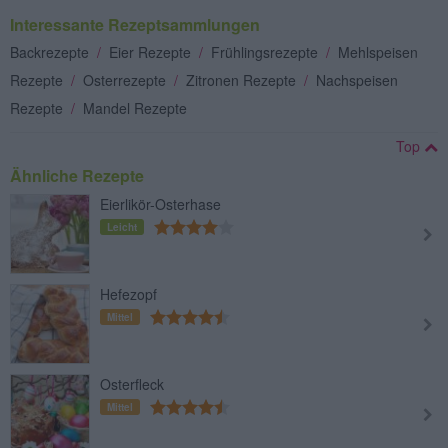
Interessante Rezeptsammlungen
Backrezepte
/
Eier Rezepte
/
Frühlingsrezepte
/
Mehlspeisen
Rezepte
/
Osterrezepte
/
Zitronen Rezepte
/
Nachspeisen
Rezepte
/
Mandel Rezepte
Top
Ähnliche Rezepte
Eierlikör-Osterhase
Leicht
Hefezopf
Mittel
Osterfleck
Mittel