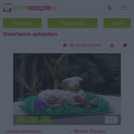
Suche
Togg
navig
Rezepte
Tagesrezept
Neue
Osterlamm gebacken
Ab ins Kochbuch
«
»
1
/1
||
» Details einblenden
» Weitere Rezepte