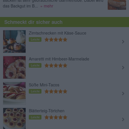
Backen ist sehr gebräuchliche Garmethode. Dabei wird
das Backgut im B...
» mehr
Schmeckt dir sicher auch
Zimtschnecken mit Käse-Sauce
Leicht
Amaretti mit Himbeer-Marmelade
Leicht
Süße Mini-Tacos
Leicht
Blätterteig-Törtchen
Leicht