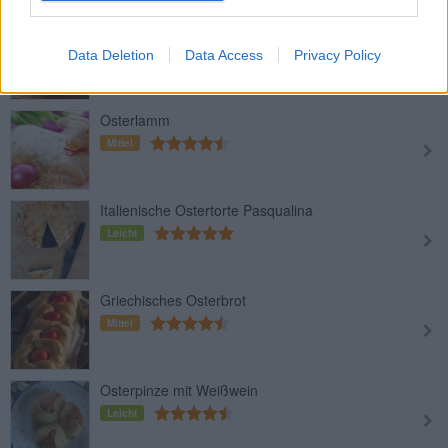
Osterkekse
Leicht
Data Deletion
Data Access
Privacy Policy
Osterlamm
Mittel
Italienische Ostertorte Pasqualina
Leicht
Griechisches Osterbrot
Mittel
Osterpinze mit Weißwein
Leicht