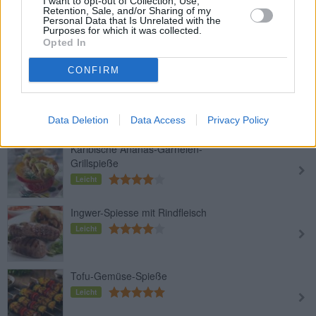
I want to opt-out of Collection, Use,
Retention, Sale, and/or Sharing of my
Personal Data that Is Unrelated with the
Tequila-Lammspieße
Purposes for which it was collected.
Leicht
Opted In
CONFIRM
Lamm-Satê-Spieße
Mittel
Data Deletion
Data Access
Privacy Policy
Karibische Ananas-Garnelen-
Grillspieße
Leicht
Ingwer-Spiesse mit Rindfleisch
Leicht
Tofu-Gemüse-Spieße
Leicht