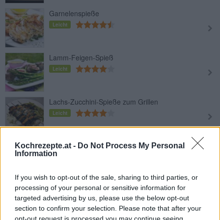
Garnelenspieße
Leicht
Lamm-Feigen-Spieß
Leicht
Lachs-Zucchini-Spieße zum Grillen
Leicht
Hühnerspieß mit Apfel
Kochrezepte.at -
Do Not Process My Personal
Information
Leicht
If you wish to opt-out of the sale, sharing to third parties, or
processing of your personal or sensitive information for
Putenspieß mit Zwiebel und
targeted advertising by us, please use the below opt-out
Kirschtomaten
section to confirm your selection. Please note that after your
Leicht
opt-out request is processed you may continue seeing