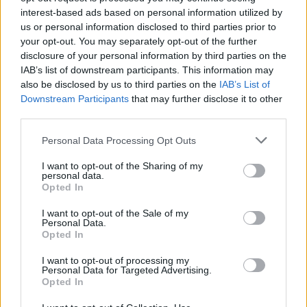
interest-based ads based on personal information utilized by
Fleischbällchen-Spieße
us or personal information disclosed to third parties prior to
Leicht
your opt-out. You may separately opt-out of the further
disclosure of your personal information by third parties on the
IAB’s list of downstream participants. This information may
Gegrillte Hirtenspieße
also be disclosed by us to third parties on the
IAB’s List of
Leicht
Downstream Participants
that may further disclose it to other
third parties.
Personal Data Processing Opt Outs
Halloumi-Gemüse-Spieße
Leicht
I want to opt-out of the Sharing of my
personal data.
Opted In
Gemüsespieße
I want to opt-out of the Sale of my
Leicht
Personal Data.
Opted In
I want to opt-out of processing my
Fischspieße mit Tarator-Sauce
Personal Data for Targeted Advertising.
Opted In
Leicht