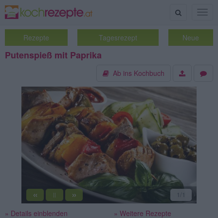
Suche
Togg
navig
Rezepte
Tagesrezept
Neue
Putenspieß mit Paprika
Ab ins Kochbuch
«
»
1
/1
||
» Details einblenden
» Weitere Rezepte