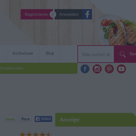
Registrieren
Anmelden
r
Kochwissen
Blog
Su
Zutatensuche
Anzeige
arella überbacken schmeckt