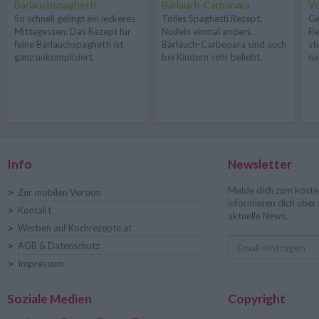
Bärlauchspaghetti
Bärlauch-Carbonara
V
So schnell gelingt ein leckeres
Tolles Spaghetti Rezept,
Ge
Mittagessen: Das Rezept für
Nudeln einmal anders.
Re
feine Bärlauchspaghetti ist
Bärlauch-Carbonara sind auch
st
ganz unkompliziert.
bei Kindern sehr beliebt.
na
Info
Newsletter
Melde dich zum koste
>
Zur mobilen Version
informieren dich übe
>
Kontakt
aktuelle News.
>
Werben auf Kochrezepte.at
>
AGB & Datenschutz
>
Impressum
Soziale Medien
Copyright