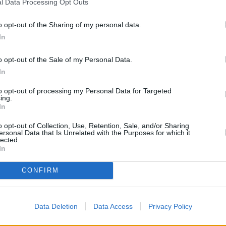
l Data Processing Opt Outs
ten.
wasser laut
o opt-out of the Sharing of my personal data.
chen.
In
 Pfanne erhitzen und das
nuten anbraten. Mit Salz
o opt-out of the Sale of my Personal Data.
e nehmen, die
Like uns auf Facebook...
In
n und verrühren.
en und einige Minuten
to opt-out of processing my Personal Data for Targeted
 Knoblauchzehe schälen,
ing.
icotta in eine Schüssel
In
italienische Kräuter
ühren.
o opt-out of Collection, Use, Retention, Sale, and/or Sharing
ersonal Data that Is Unrelated with the Purposes for which it
 Schüssel schlagen,
lected.
 und mit einem
In
en. Die abgekühlten
nd vermengen.
CONFIRM
in die Form verteilen,
treichen und mit dem
n. Den Vorgang
Data Deletion
Data Access
Privacy Policy
hließen mit geriebenen
Artikelempfehlung
.