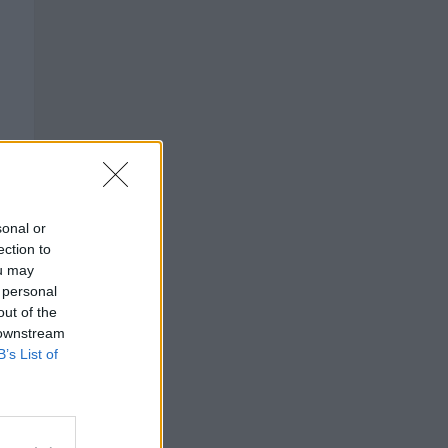
sonal or
ection to
ou may
 personal
out of the
 downstream
B’s List of