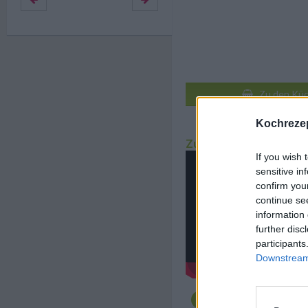
Zu den Küc
Kochrezep
Au
Zubereitung
If you wish 
sensitive in
confirm you
continue se
information 
further disc
participants
Downstream 
Zuerst den Backofen 
Ober-/Unterhitze vor