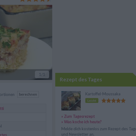
a man probieren sollte.
1
/1
Rezept des Tages
Kartoffel-Moussaka
ortionen
berechnen
Leicht
tti
» Zum Tagesrezept
» Was koche ich heute?
l
Melde dich kostenlos zum Rezept des Tag
und Newsletter an.
rtes