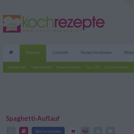
Rezepte
Cocktails
Rezept hochladen
Bilde
Kategorien
Tagesrezept
Neue Rezepte
Top 100
Grundrezepte
Spaghetti-Auflauf
Der Spaghetti-Auflauf mit Mozz
Bild hochladen