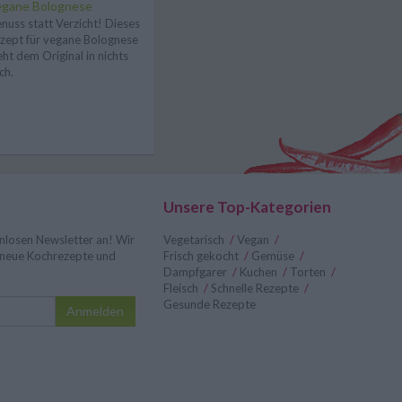
egane Bolognese
nuss statt Verzicht! Dieses
zept für vegane Bolognese
eht dem Original in nichts
ch.
Unsere Top-Kategorien
nlosen Newsletter an! Wir
Vegetarisch
/
Vegan
/
r neue Kochrezepte und
Frisch gekocht
/
Gemüse
/
Dampfgarer
/
Kuchen
/
Torten
/
Fleisch
/
Schnelle Rezepte
/
Gesunde Rezepte
Anmelden