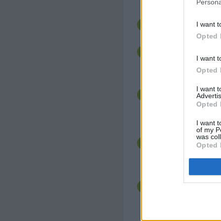
Persona
zirka 20x30 cm einfet
Die Spaghetti in Salz
I want t
Packungsanleitung ko
Opted 
Das Olivenöl in einer
Faschierte zirka 5 Mi
I want t
würzen, von der Hitz
Opted 
Tomatensauce zugebe
Die Spaghetti abgieß
I want 
abkühlen lassen. Die
Advertis
und klein zerhacken. R
Opted 
geben, Knoblauch und 
zugeben und cremig r
I want t
of my P
Die Eier in eine große
was col
Parmesan hinzugeben
Opted 
Schneebesen verquirl
Nudeln dazu geben u
Die Hälfte der Nudeln 
Ricotta darüber vers
Faschierten bedecke
wiederholen und absc
Mozzarella bestreuen