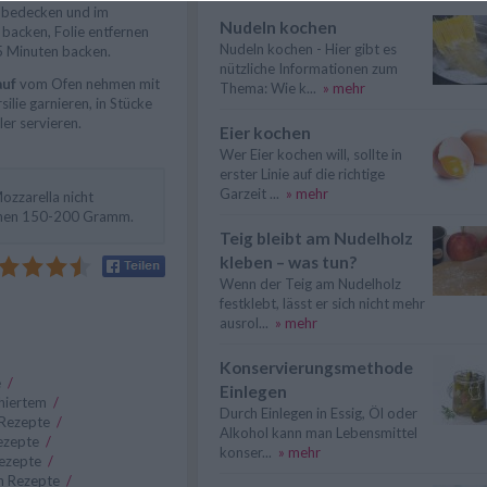
e bedecken und im
Nudeln kochen
backen, Folie entfernen
Nudeln kochen - Hier gibt es
5 Minuten backen.
nützliche Informationen zum
auf
vom Ofen nehmen mit
Thema: Wie k...
» mehr
silie garnieren, in Stücke
ler servieren.
Eier kochen
Wer Eier kochen will, sollte in
erster Linie auf die richtige
Garzeit ...
» mehr
zzarella nicht
ichen 150-200 Gramm.
Teig bleibt am Nudelholz
kleben – was tun?
Wenn der Teig am Nudelholz
festklebt, lässt er sich nicht mehr
ausrol...
» mehr
Konservierungsmethode
e
/
Einlegen
chiertem
/
Durch Einlegen in Essig, Öl oder
 Rezepte
/
Alkohol kann man Lebensmittel
ezepte
/
konser...
» mehr
Rezepte
/
h Rezepte
/