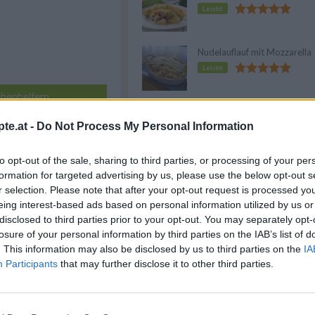
Leicht
Nudelauflauf mit Mozzarella
Leicht
henhelfern
Kartoffelauflauf
te.at -
Do Not Process My Personal Information
f meine Einkaufsliste
Leicht
to opt-out of the sale, sharing to third parties, or processing of your per
formation for targeted advertising by us, please use the below opt-out s
Anzeige
r selection. Please note that after your opt-out request is processed y
eing interest-based ads based on personal information utilized by us or
disclosed to third parties prior to your opt-out. You may separately opt-
losure of your personal information by third parties on the IAB’s list of
. This information may also be disclosed by us to third parties on the
IA
Participants
that may further disclose it to other third parties.
auf 180 °C
heizen. Eine Auflaufform