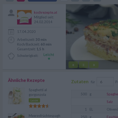
der ganzen Familie. Ein Rezept d
kochrezepte.at
Mitglied seit:
24.02.2014
17.04.2020
Arbeitszeit:
30 min
Koch/Backzeit:
60 min
Gesamtzeit:
1,5 h
Schwierigkeit:
«
»
||
Ähnliche Rezepte
Zutaten
für
P
Spaghetti al
500
g
Spaghe
gorgonzola
Leicht
Salz
1
EL
Olivenö
Meeresfrüchtespaghetti
250
g
Faschie