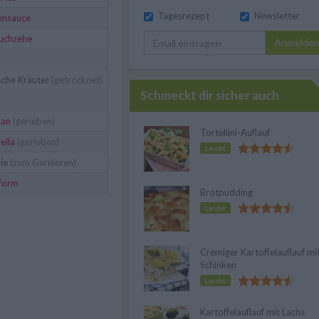
Tagesrezept
Newsletter
nsauce
uchzehe
Anmelde
ische Kräuter
(getrocknet)
Schmeckt dir sicher auch
san
(gerieben)
Tortellini-Auflauf
ella
(gerieben)
Leicht
lie
(zum Garnieren)
fform
Brotpudding
Leicht
Cremiger Kartoffelauflauf mi
Schinken
Leicht
Kartoffelauflauf mit Lachs