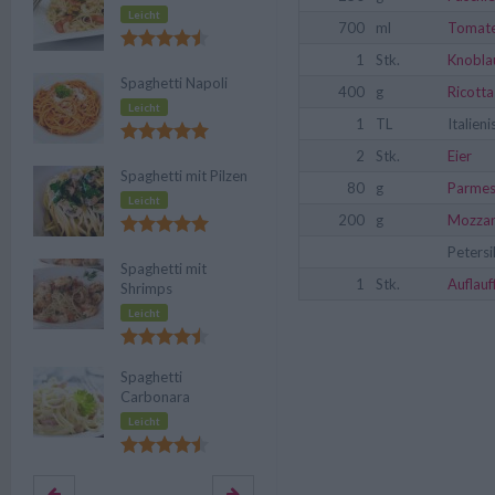
Leicht
700
ml
Tomate
1
Stk.
Knobla
Spaghetti Napoli
400
g
Ricotta
Leicht
1
TL
Italien
2
Stk.
Eier
Spaghetti mit Pilzen
80
g
Parme
Leicht
200
g
Mozzar
Petersi
Spaghetti mit
1
Stk.
Auflau
Shrimps
Leicht
Spaghetti
Carbonara
Leicht