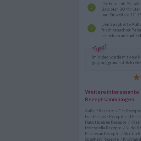
Die Form mit Alufoli
Backofen 30 Minuten 
und für weitere 10-1
Den
Spaghetti-Aufl
frisch gehackter Peter
schneiden und auf Tel
Im Video wurde mit dem Mo
gespart, grundsätzlich re
Weitere interessante
Rezeptsammlungen
Auflauf Rezepte
/
Eier Rezept
Faschiertes - Rezepte mit Fas
Hauptspeisen Rezepte
/
Käse
Mozzarella Rezepte
/
Nudel R
Parmesan Rezepte
/
Ricotta 
Spaghetti Rezepte
/
Knoblauc