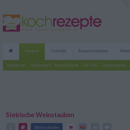
Rezepte
Cocktails
Rezept hochladen
Bilde
Kategorien
Tagesrezept
Neue Rezepte
Top 100
Grundrezepte
Steirische Weinstauben
Die steirischen Weinstrauben k
vom letzten Buschenschank Besu
Bild hochladen