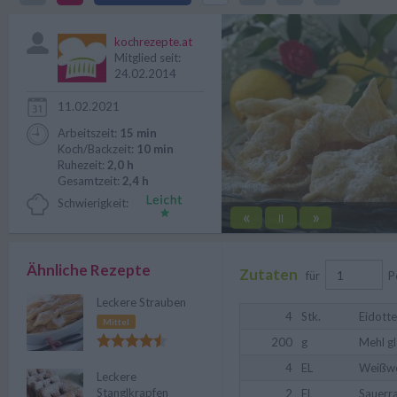
gelingt die Mehlspeise auch zu H
kochrezepte.at
Mitglied seit:
24.02.2014
11.02.2021
Arbeitszeit:
15 min
Koch/Backzeit:
10 min
Ruhezeit:
2,0 h
Gesamtzeit:
2,4 h
Schwierigkeit:
«
»
||
Ähnliche Rezepte
Zutaten
für
P
Leckere Strauben
4
Stk.
Eidotte
Mittel
200
g
Mehl gl
4
EL
Weißw
Leckere
Stanglkrapfen
2
EL
Sauerr