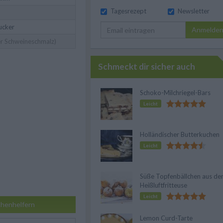
Tagesrezept
Newsletter
ucker
Anmelde
r Schweineschmalz)
Schmeckt dir sicher auch
Schoko-Milchriegel-Bars
Leicht
Holländischer Butterkuchen
Leicht
Süße Topfenbällchen aus de
Heißluftfritteuse
Leicht
henhelfern
Lemon Curd-Tarte