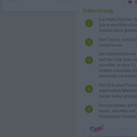
Au
Zubereitung
Das Mehl, Eidotter, 
Salz in eine Rührschü
Zutaten einen glatten
Den Teig für zwei St
rasten lassen.
Die Arbeitsfläche mi
und den Teig dünn, z
ausrollen. In etwa 15
Streifen schneiden. D
ineinander verdrehen
Das Öl in einer Pfann
steirischen Weins
beiden Seiten goldge
Herausnehmen, auf K
lassen, abkühlen und
Staubzucker bestäub