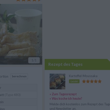
ause.
1
/1
Rezept des Tages
Kartoffel-Moussaka
ortion
berechnen
Leicht
r
» Zum Tagesrezept
att
(Type 480)
» Was koche ich heute?
ein
Melde dich kostenlos zum Rezept des Tag
und Newsletter an.
ahm