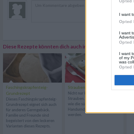
Opted 
I want t
Opted 
Registriere
I want 
Advertis
Opted 
Diese Rezepte könnten dich auch interessieren
I want t
of my P
was col
Opted 
Faschingskrapfenteig-
Strauben
Ho
Grundrezept
Nicht nur Kinder lieben
M
Strauben. Dieses Rezept zeigt,
Dieses Faschingskrapfenteig-
To
wie die süßen Leckereien im
Grundrezept eignet sich auch
Re
Handumdrehen zubereitet
für anderes Germgebäck.
Mo
werden.
Familie und Freunde sind
begeistert von den leckeren
Varianten dieses Rezepts.