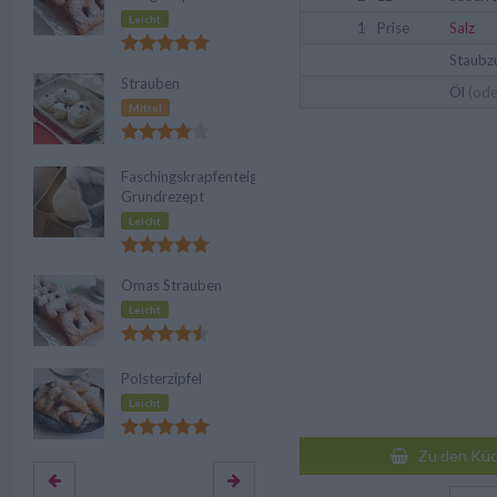
Leicht
1
Prise
Salz
Staubz
Strauben
Öl
(ode
Mittel
Faschingskrapfenteig-
Grundrezept
Leicht
Omas Strauben
Leicht
Polsterzipfel
Leicht
Zu den Küc