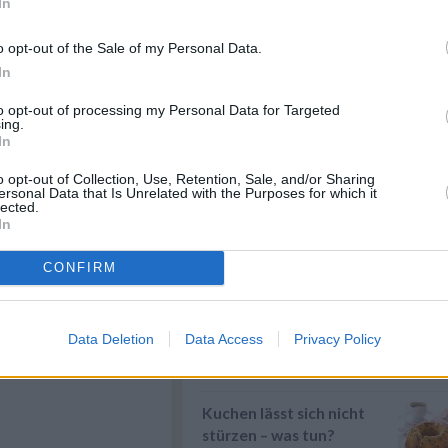
In
Eier kochen
Wer Eier kochen will, sollte in
o opt-out of the Sale of my Personal Data.
erster Linie auf die richtige
In
Garzeit ...
» mehr
n
Anmelden
to opt-out of processing my Personal Data for Targeted
Rindfleisch kochen
ing.
In
Rindfleisch kochen - Wer ein
paar einfache Tipps & Tricks
beherzigt, k...
» mehr
o opt-out of Collection, Use, Retention, Sale, and/or Sharing
ersonal Data that Is Unrelated with the Purposes for which it
lected.
Sauce zu dünn - was tun?
In
Eine zu dünne Sauce kann man
mit verschiedenen Zutaten
CONFIRM
andicken. Die ...
» mehr
llerstrauben mit
ostschaum
Suppe trüb - was tun?
lle Zutaten-Kombination:
Wenn die Suppe zu trüb ist, gibt
Data Deletion
Data Access
Privacy Policy
zept für Hollerstrauben mit
es verschiedene Methoden die
stschaum und Zimt.
Suppe z...
» mehr
Kuchen lässt sich nicht
stürzen – was tun?