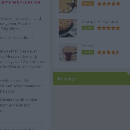
f meine Einkaufsliste
Mittel
Weißwein, Sauerrahm und
Orangen-Honig-Tarte
ssel geben. Aus den
Leicht
 Teig rühren.
unden im Kühlschrank
Scones
t etwas Mehl bestreuen
Leicht
irka Messerrücken dick
 cm lange und 2 cm breiten
ie Streifen portionsweise
.
Anzeige
e erhitzen und die
trauben
schwimmend von
lb backen.
üchenkrepp abtropfen
 zum Servieren mit
en.