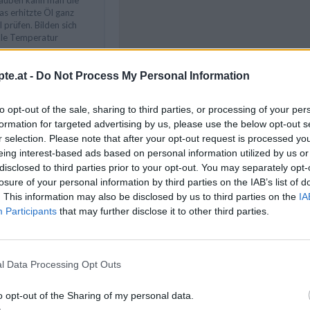
trauben kann man die
s erhitzte Öl ganz
 prüfen. Bilden sich
eale Temperatur
te.at -
Do Not Process My Personal Information
Like uns auf Facebook...
to opt-out of the sale, sharing to third parties, or processing of your per
formation for targeted advertising by us, please use the below opt-out s
r selection. Please note that after your opt-out request is processed y
eing interest-based ads based on personal information utilized by us or
Faschingsrezepte
/
disclosed to third parties prior to your opt-out. You may separately opt-
Rezepte
/
irische Rezepte
/
losure of your personal information by third parties on the IAB’s list of
sen Rezepte
/
. This information may also be disclosed by us to third parties on the
IA
Participants
that may further disclose it to other third parties.
l Data Processing Opt Outs
Artikelempfehlung
o opt-out of the Sharing of my personal data.