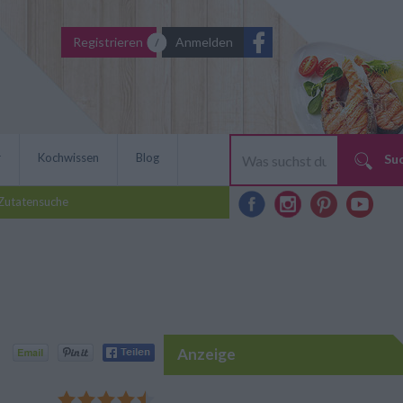
Registrieren
Anmelden
r
Kochwissen
Blog
Su
Zutatensuche
Anzeige
ennt man als Nachspeise
ch. Mit diesem Rezept