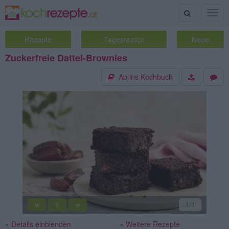
Suche
Togg
navig
Rezepte
Tagesrezept
Neue
Zuckerfreie Dattel-Brownies
Ab ins Kochbuch
«
»
1
/1
||
» Details einblenden
» Weitere Rezepte