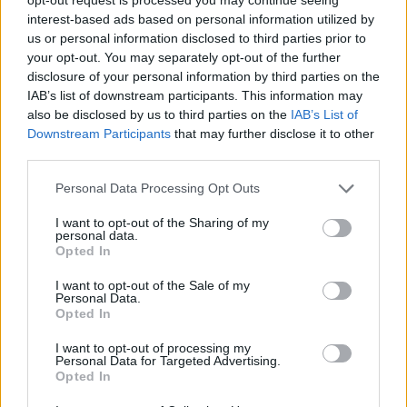
interest-based ads based on personal information utilized by
us or personal information disclosed to third parties prior to
Schokoladen-Brownies ohne Mehl
your opt-out. You may separately opt-out of the further
Leicht
disclosure of your personal information by third parties on the
IAB’s list of downstream participants. This information may
also be disclosed by us to third parties on the
IAB’s List of
Brownies mit Marillenmarmelade
Downstream Participants
that may further disclose it to other
third parties.
Leicht
Personal Data Processing Opt Outs
Kidneybohnen-Brownies
I want to opt-out of the Sharing of my
personal data.
Leicht
Opted In
I want to opt-out of the Sale of my
Heidelbeer-Brownies
Personal Data.
Opted In
Leicht
I want to opt-out of processing my
Personal Data for Targeted Advertising.
Opted In
Avocado-Brownies
Leicht