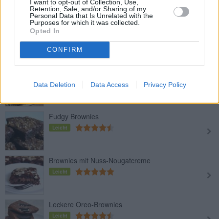
I want to opt-out of Collection, Use,
Retention, Sale, and/or Sharing of my
Personal Data that Is Unrelated with the
Purposes for which it was collected.
Peanuts Butter Chocolate Brownies
Opted In
Mittel
CONFIRM
Protein Brownies
Leicht
Data Deletion
Data Access
Privacy Policy
Fudgy Brownies
Leicht
Brownies mit Nuss-Nougatcreme
Leicht
Leckere Oreo-Brownies
Leicht