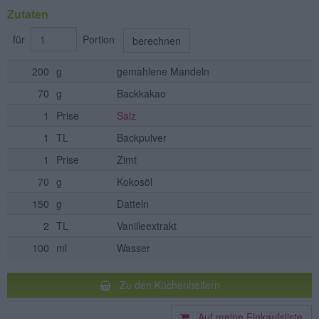
Zutaten
für
Portion
berechnen
200
g
gemahlene Mandeln
70
g
Backkakao
1
Prise
Salz
1
TL
Backpulver
1
Prise
Zimt
70
g
Kokosöl
150
g
Datteln
2
TL
Vanilleextrakt
100
ml
Wasser
Zu den Küchenhelfern
Auf meine Einkaufsliste