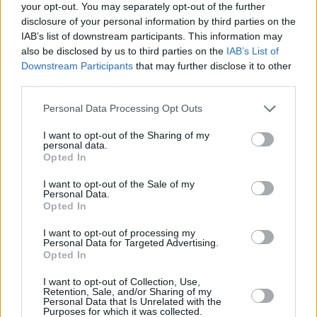
Leicht
your opt-out. You may separately opt-out of the further
disclosure of your personal information by third parties on the
IAB’s list of downstream participants. This information may
Schoko-Cocos-Kuchen
also be disclosed by us to third parties on the
IAB’s List of
Downstream Participants
that may further disclose it to other
Leicht
third parties.
Personal Data Processing Opt Outs
Erdäpfel-Schokoladekuchen
Leicht
I want to opt-out of the Sharing of my
personal data.
Opted In
Schokoladenkuchen ohne Mehl
I want to opt-out of the Sale of my
Personal Data.
Leicht
Opted In
I want to opt-out of processing my
Walnuss-Schoko-Kuchen
Personal Data for Targeted Advertising.
Opted In
Leicht
I want to opt-out of Collection, Use,
Retention, Sale, and/or Sharing of my
Personal Data that Is Unrelated with the
Schoko-Keks-Kuchen
Purposes for which it was collected.