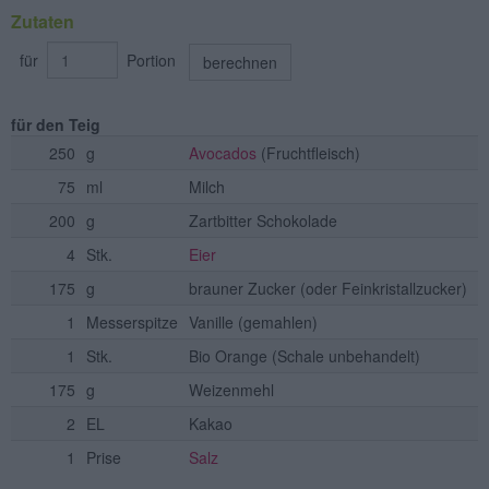
Zutaten
für
Portion
berechnen
für den Teig
250
g
Avocados
(Fruchtfleisch)
75
ml
Milch
200
g
Zartbitter Schokolade
4
Stk.
Eier
175
g
brauner Zucker
(oder Feinkristallzucker)
1
Messerspitze
Vanille
(gemahlen)
1
Stk.
Bio Orange
(Schale unbehandelt)
175
g
Weizenmehl
2
EL
Kakao
1
Prise
Salz