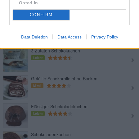
Leicht
Opted In
CONFIRM
Schokoladentarte mit Mandeln ohne
Backen
Leicht
Data Deletion
Data Access
Privacy Policy
3 Zutaten Schokokuchen
Leicht
Gefüllte Schokorolle ohne Backen
Mittel
Flüssiger Schokoladekuchen
Leicht
Schokoladenkuchen