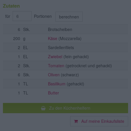
Zutaten
für
Portionen
berechnen
6
Stk.
Brotscheiben
200
g
Käse
(Mozzarella)
2
EL
Sardellenfilets
1
EL
Zwiebel
(fein gehackt)
2
Stk.
Tomaten
(getrocknet und gehackt)
6
Stk.
Oliven
(schwarz)
1
TL
Basilikum
(gehackt)
1
TL
Butter
Zu den Küchenhelfern
Auf meine Einkaufsliste