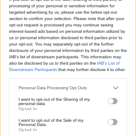
Walnuss-Rucola und Gorgonzola
processing of your personal or sensitive information for
Crostini
targeted advertising by us, please use the below opt-out
Leicht
section to confirm your selection. Please note that after your
opt-out request is processed you may continue seeing
Bruschetta Mozzarella
interest-based ads based on personal information utilized by
us or personal information disclosed to third parties prior to
Leicht
your opt-out. You may separately opt-out of the further
disclosure of your personal information by third parties on the
IAB’s list of downstream participants. This information may
Bruschetta mit Schinken
also be disclosed by us to third parties on the
IAB’s List of
Leicht
Downstream Participants
that may further disclose it to other
third parties.
Bruschetta mit Eierschwammerl
Personal Data Processing Opt Outs
Leicht
I want to opt-out of the Sharing of my
personal data.
Opted In
Roastbeef Crostini
I want to opt-out of the Sale of my
Leicht
Personal Data.
Opted In