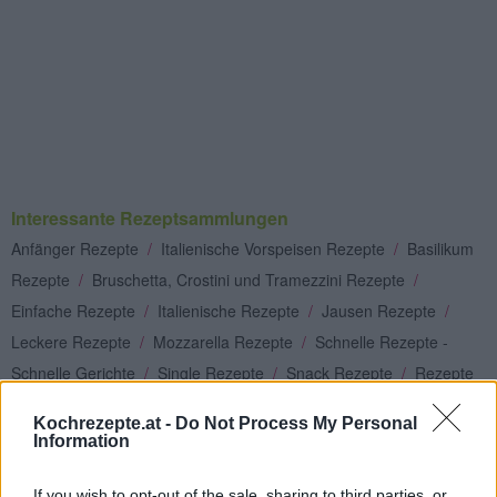
Interessante Rezeptsammlungen
Anfänger Rezepte
/
Italienische Vorspeisen Rezepte
/
Basilikum
Rezepte
/
Bruschetta, Crostini und Tramezzini Rezepte
/
Einfache Rezepte
/
Italienische Rezepte
/
Jausen Rezepte
/
Leckere Rezepte
/
Mozzarella Rezepte
/
Schnelle Rezepte -
Schnelle Gerichte
/
Single Rezepte
/
Snack Rezepte
/
Rezepte
für Studenten
/
Vorspeisen Rezepte
Kochrezepte.at -
Do Not Process My Personal
Information
Top
Ähnliche Rezepte
If you wish to opt-out of the sale, sharing to third parties, or