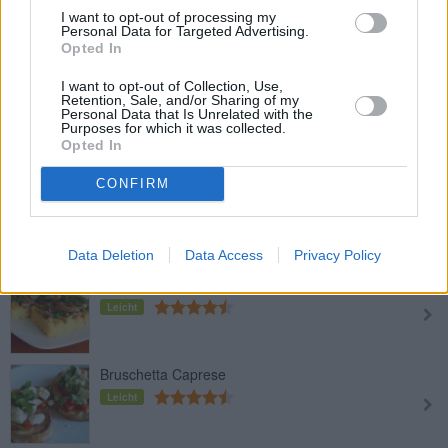
Bruschetta
I want to opt-out of processing my
Personal Data for Targeted Advertising.
Leicht
Opted In
I want to opt-out of Collection, Use,
Retention, Sale, and/or Sharing of my
Toskanisches Weißbrot
Personal Data that Is Unrelated with the
Purposes for which it was collected.
Mittel
Opted In
CONFIRM
Toskanabrot mit Kräuter-Frischkäse
Leicht
Data Deletion
Data Access
Privacy Policy
Polenta-Bruschetta mit Pilzen
Leicht
Bruschetta Caprese
Leicht