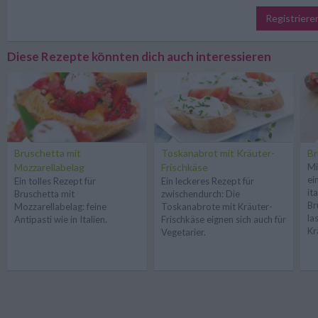
Registriere
Diese Rezepte könnten dich auch interessieren
Bruschetta mit
Toskanabrot mit Kräuter-
Br
Mozzarellabelag
Frischkäse
Mi
ei
Ein tolles Rezept für
Ein leckeres Rezept für
it
Bruschetta mit
zwischendurch: Die
Br
Mozzarellabelag: feine
Toskanabrote mit Kräuter-
la
Antipasti wie in Italien.
Frischkäse eignen sich auch für
Kr
Vegetarier.