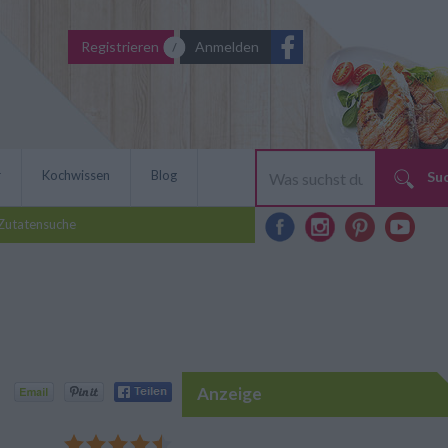
Registrieren
Anmelden
r
Kochwissen
Blog
Su
Zutatensuche
Anzeige
maten Bruschetta sind eine
e, schnelle Rezept Idee aus