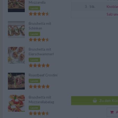
Mozzarella
3
Stk.
Knobla
Leicht
Salz un
Bruschetta mit
Schinken
Leicht
Bruschetta mit
Eierschwammerl
Leicht
Roastbeef Crostini
Leicht
Bruschetta mit
Zu den Küc
Mozzarellabelag
Leicht
Au