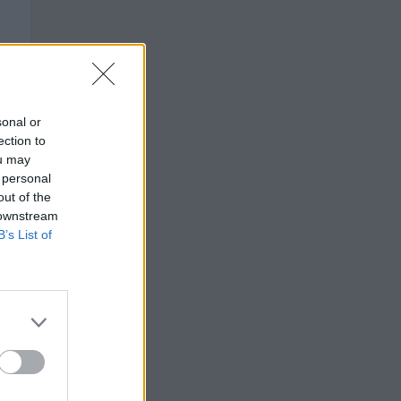
sonal or
ection to
ou may
 personal
out of the
 downstream
B’s List of