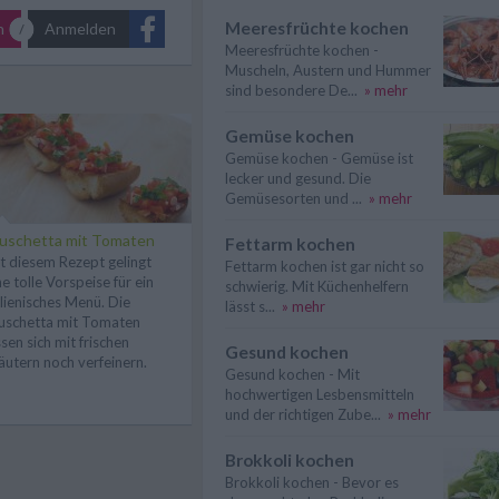
Meeresfrüchte kochen
n
Anmelden
Meeresfrüchte kochen -
Muscheln, Austern und Hummer
sind besondere De...
» mehr
Gemüse kochen
Gemüse kochen - Gemüse ist
lecker und gesund. Die
Gemüsesorten und ...
» mehr
uschetta mit Tomaten
Fettarm kochen
t diesem Rezept gelingt
Fettarm kochen ist gar nicht so
ne tolle Vorspeise für ein
schwierig. Mit Küchenhelfern
alienisches Menü. Die
lässt s...
» mehr
uschetta mit Tomaten
ssen sich mit frischen
Gesund kochen
äutern noch verfeinern.
Gesund kochen - Mit
hochwertigen Lesbensmitteln
und der richtigen Zube...
» mehr
Brokkoli kochen
Brokkoli kochen - Bevor es