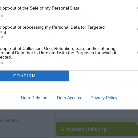
o opt-out of the Sale of my Personal Data.
In
ezzini Rezepte
/
to opt-out of processing my Personal Data for Targeted
ät Rezepte
/
ing.
ezepte ohne Fett
/
In
Rezepte
/
Kalte Speisen
/
Like uns auf Facebook...
rrane Rezepte
/
o opt-out of Collection, Use, Retention, Sale, and/or Sharing
 Rezepte ohne Zucker
/
ersonal Data that Is Unrelated with the Purposes for which it
epte
/
lected.
In
eisen Rezepte
/
CONFIRM
Data Deletion
Data Access
Privacy Policy
Artikelempfehlung