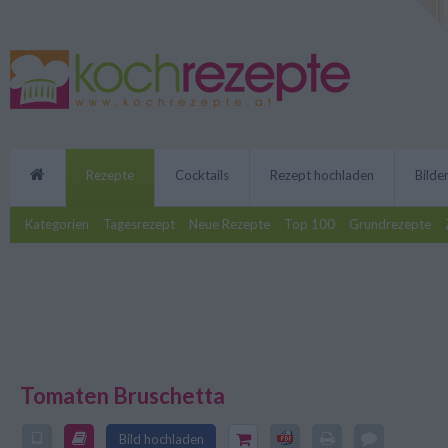
Rezepte
Cocktails
Rezept hochladen
Bilde
Kategorien
Tagesrezept
Neue Rezepte
Top 100
Grundrezepte
Tomaten Bruschetta
Die klassischen italienischen To
beliebte Vorspeise. Eine einfach
Bild hochladen