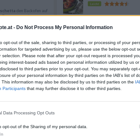
Leicht
schetta
den Backofen auf
ie Tomaten waschen,
ürfelig schneiden, mit Salz
Passierte Tomaten mit dem
te.at -
Do Not Process My Personal Information
Thermomix
Leicht
 kurz anrösten.
hälen, durch einen
to opt-out of the sale, sharing to third parties, or processing of your per
die noch heißen
formation for targeted advertising by us, please use the below opt-out s
Tomaten Passata
ig pressen und verreiben.
r selection. Please note that after your opt-out request is processed y
Leicht
eing interest-based ads based on personal information utilized by us or
nen Tomaten auf das
und etwas Olivenöl
disclosed to third parties prior to your opt-out. You may separately opt-
losure of your personal information by third parties on the IAB’s list of
. This information may also be disclosed by us to third parties on the
IA
ocken schütteln, fein
Anzeige
Participants
that may further disclose it to other third parties.
verteilen. Auf Teller
ilikum Blätter garnieren.
l Data Processing Opt Outs
o opt-out of the Sharing of my personal data.
In