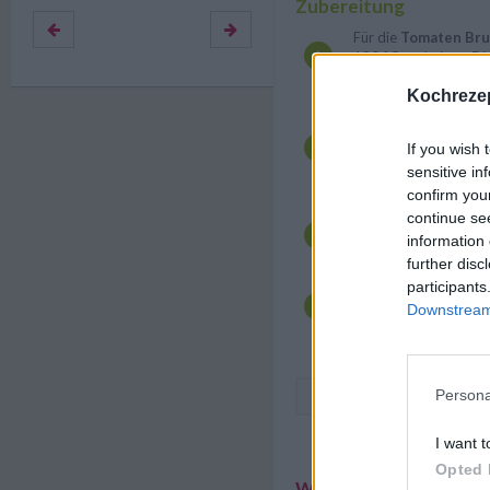
Zubereitung
Für die
Tomaten Bru
180 °C vorheizen. D
halbieren, und klein w
Kochrezep
und Pfeffer würzen.
Die Weißbrotscheiben
Knoblauchzehen absc
If you wish 
Knoblauchpresse auf 
sensitive in
Brotscheiben beidseit
confirm you
continue se
Die klein geschnitte
Bruschetta verteilen 
information 
beträufeln.
further disc
participants
Basilikum waschen, tr
Downstream 
hacken und auf Brote 
servieren und mit Bas
Persona
I want t
Opted 
Weitere interessante