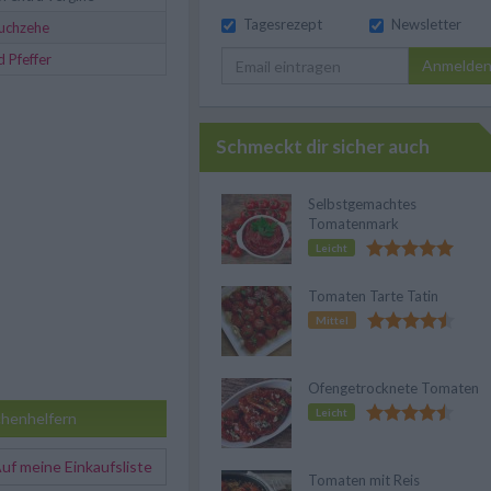
Tagesrezept
Newsletter
uchzehe
d Pfeffer
Anmelde
Schmeckt dir sicher auch
Selbstgemachtes
Tomatenmark
Leicht
Tomaten Tarte Tatin
Mittel
Ofengetrocknete Tomaten
Leicht
henhelfern
f meine Einkaufsliste
Tomaten mit Reis