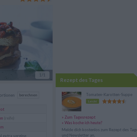
1
/1
Rezept des Tages
Tomaten-Karotten-Suppe
ortionen
berechnen
Leicht
ot
» Zum Tagesrezept
en
(reife)
» Was koche ich heute?
um
Melde dich kostenlos zum Rezept des Tag
und Newsletter an.
l extra vergine