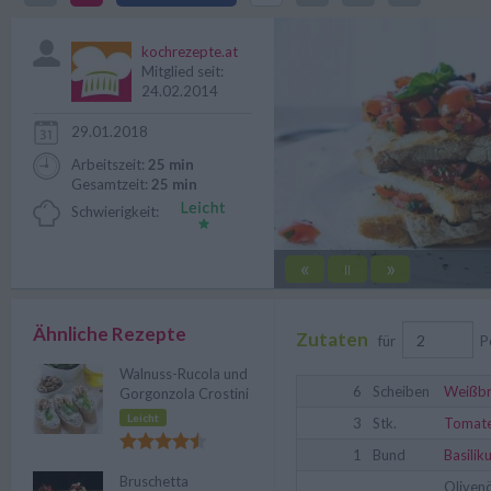
dem Mittelmeer Raum.
kochrezepte.at
Mitglied seit:
24.02.2014
29.01.2018
Arbeitszeit:
25 min
Gesamtzeit:
25 min
Schwierigkeit:
«
»
||
Ähnliche Rezepte
Zutaten
für
P
Walnuss-Rucola und
6
Scheiben
Weißbr
Gorgonzola Crostini
Leicht
3
Stk.
Tomat
1
Bund
Basilik
Bruschetta
Olivenö