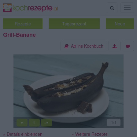
Suche
Togg
navig
Rezepte
Tagesrezept
Neue
Grill-Banane
Ab ins Kochbuch
«
»
1
/1
||
» Details einblenden
» Weitere Rezepte