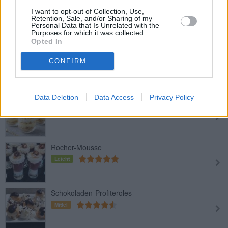
Weißes Schokoladenmousse auf
I want to opt-out of Collection, Use,
Retention, Sale, and/or Sharing of my
Oreo-Plätzchen
Personal Data that Is Unrelated with the
Mittel
Purposes for which it was collected.
Opted In
Orangen-Mascarpone-Creme
CONFIRM
Leicht
Data Deletion
Data Access
Privacy Policy
Cremeschnitten-Dessert im Glas
Leicht
Rocher-Mousse
Leicht
Schokoladen-Profiteroles
Mittel