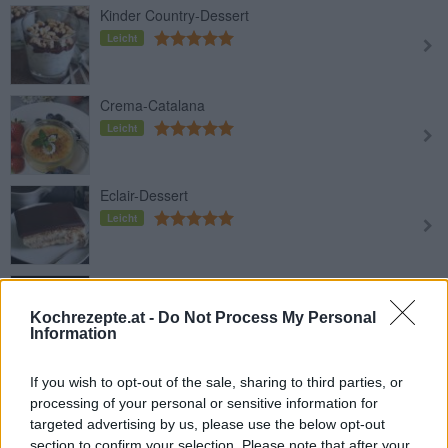
Kinder Country-Dessert
Leicht
Crema-Catalana
Leicht
Eclair-Dessert
Leicht
Winter-Dessert
Leicht
Kochrezepte.at -
Do Not Process My Personal
Information
Toffifee-Dessert
If you wish to opt-out of the sale, sharing to third parties, or
Leicht
processing of your personal or sensitive information for
targeted advertising by us, please use the below opt-out
section to confirm your selection. Please note that after your