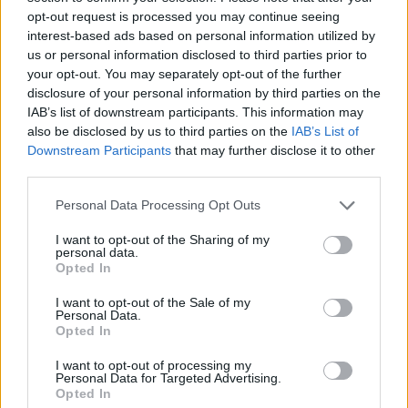
Sektcreme
opt-out request is processed you may continue seeing
interest-based ads based on personal information utilized by
Mittel
us or personal information disclosed to third parties prior to
your opt-out. You may separately opt-out of the further
disclosure of your personal information by third parties on the
Kastanien-Rum-Mousse
IAB’s list of downstream participants. This information may
Leicht
also be disclosed by us to third parties on the
IAB’s List of
Downstream Participants
that may further disclose it to other
third parties.
Mousse au Chocolat Express
Leicht
Personal Data Processing Opt Outs
I want to opt-out of the Sharing of my
personal data.
Schokoladenmousse mit Baileys
Opted In
Leicht
I want to opt-out of the Sale of my
Personal Data.
Opted In
Mousse au Chocolat mit Tofu
I want to opt-out of processing my
Leicht
Personal Data for Targeted Advertising.
Opted In