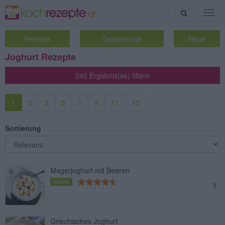
Suche
Togg
navig
Rezepte
Tagesrezept
Neue
Joghurt Rezepte
242 Ergebnis(se) filtern
1
2
3
5
7
9
11
13
Sortierung
Magerjoghurt mit Beeren
Leicht
Griechisches Joghurt