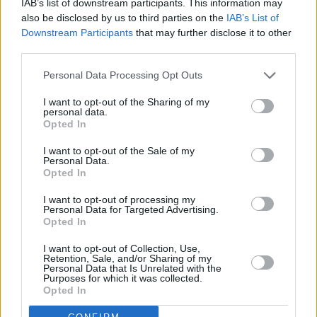
Aufstriche und verschiedene
Dessert
.
IAB’s list of downstream participants. This information may
also be disclosed by us to third parties on the
IAB’s List of
Fruchtjoghurt wird in vielen Varianten und mit unterschiedlichem
Downstream Participants
that may further disclose it to other
Fettgehalt im Handel angeboten. Gesünder ist jedoch Naturjoghurt,
third parties.
der mit Früchten oder Nüssen angereichert wird. Joghurt ist ein
Dickmilcherzeugnis und enthält lebende Kulturen. In der Küche gibt
Personal Data Processing Opt Outs
es zahlreiche Verwendungsmöglichkeiten für Desserts, süße und
herzhafte Speisen.
I want to opt-out of the Sharing of my
personal data.
Opted In
Herstellung aus Milch
I want to opt-out of the Sale of my
Personal Data.
Milch ist der Ausgangsstoff für die Joghurtherstellung. Neben
Opted In
Kuhmilch kann auch Ziegenmilch verwendet werden. Zur Abtötung
schädlicher Mikroorganismen wird die Milch pasteurisiert.
I want to opt-out of processing my
Zwangsläufig sterben dabei auch nützliche Milchsäurebakterien ab.
Personal Data for Targeted Advertising.
Opted In
Milchsäurebakterien sind jedoch für die Joghurtherstellung wichtig
und werden der Milch als Starterkulturen beigefügt. Die Milch mit
I want to opt-out of Collection, Use,
den Joghurtkulturen muss bei Temperaturen zwischen 37 und 45
Retention, Sale, and/or Sharing of my
Grad bis zu 20 Stunden reifen. Bei der Reifung wandeln die
Personal Data that Is Unrelated with the
Purposes for which it was collected.
Milchsäurebakterien den Milchzucker in Milchsäure um. Abhängig
Opted In
von den verwendeten Milchsäurebakterien entsteht ein säuerlicher
oder milder Geschmack. Wird bei der Herstellung nicht gerührt,