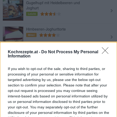
Gugelhupf mit Heidelbeeren und
Joghurt
Leicht
Himbeeren-Joghurttorte
Mittel
Kochrezepte.at -
Do Not Process My Personal
Erdbeer-Joghurt-Shake
Information
Leicht
If you wish to opt-out of the sale, sharing to third parties, or
processing of your personal or sensitive information for
targeted advertising by us, please use the below opt-out
section to confirm your selection. Please note that after your
1
2
3
5
7
9
11
13
opt-out request is processed you may continue seeing
interest-based ads based on personal information utilized by
us or personal information disclosed to third parties prior to
Joghurt kann pur oder mit Früchten angereichert gegessen
werden. Er eignet sich auch für die Zubereitung und Verfeinerung
your opt-out. You may separately opt-out of the further
verschiedener Speisen wie Torten, Salate, Kuchen, Saucen,
Dips
,
disclosure of your personal information by third parties on the