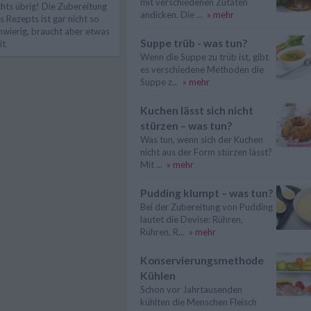
mit verschiedenen Zutaten
chts übrig! Die Zubereitung
andicken. Die ...
» mehr
s Rezepts ist gar nicht so
hwierig, braucht aber etwas
Suppe trüb - was tun?
it.
Wenn die Suppe zu trüb ist, gibt
es verschiedene Methoden die
Suppe z...
» mehr
Kuchen lässt sich nicht
stürzen – was tun?
Was tun, wenn sich der Kuchen
nicht aus der Form stürzen lässt?
Mit ...
» mehr
Pudding klumpt – was tun?
Bei der Zubereitung von Pudding
lautet die Devise: Rühren,
Rühren, R...
» mehr
Konservierungsmethode
Kühlen
Schon vor Jahrtausenden
kühlten die Menschen Fleisch