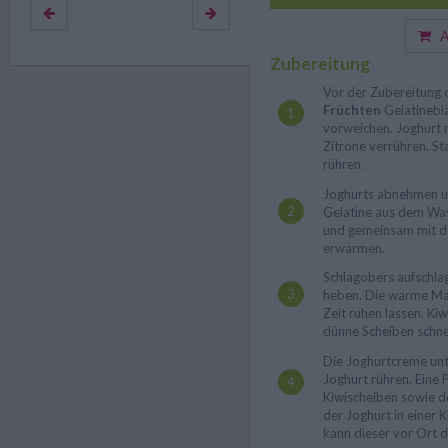
Au
Zubereitung
Vor der Zubereitung
Früchten
Gelatinebl
vorweichen. Joghurt m
Zitrone verrühren. S
rühren.
Joghurts abnehmen un
Gelatine aus dem Wa
und gemeinsam mit d
erwärmen.
Schlagobers aufschla
heben. Die warme Mas
Zeit ruhen lassen. Kiw
dünne Scheiben schne
Die Joghurtcreme un
Joghurt rühren. Eine 
Kiwischeiben sowie d
der Joghurt in einer K
kann dieser vor Ort 