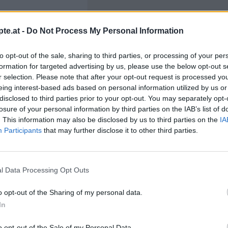
ein heißer Tee oder ein
te.at -
Do Not Process My Personal Information
ere Joghurtcreme mit
use.
to opt-out of the sale, sharing to third parties, or processing of your per
formation for targeted advertising by us, please use the below opt-out s
Like uns auf Facebook...
r selection. Please note that after your opt-out request is processed y
eing interest-based ads based on personal information utilized by us or
disclosed to third parties prior to your opt-out. You may separately opt-
losure of your personal information by third parties on the IAB’s list of
. This information may also be disclosed by us to third parties on the
IA
te
/
Creme Rezepte
/
Participants
that may further disclose it to other third parties.
sen
/
Kiwi Rezepte
/
epte
/
richte
/
n Rezepte
/
l Data Processing Opt Outs
peisen Rezepte
/
t Rezepte
o opt-out of the Sharing of my personal data.
In
Artikelempfehlung
o opt-out of the Sale of my Personal Data.