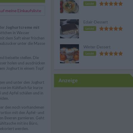
Leicht
f meine Einkaufsliste
Eclair-Dessert
 der
Joghurtcreme mit
Leicht
ättchen in Wasser
it dem Saft einer frischen
taubzucker unter die Masse
Winter-Dessert
Leicht
d beiseite stellen. Die
sser holen und ausdrücken
em Joghurt in einem Topf
Anzeige
gen und unter den Joghurt
se im Kühlfach für kurze
i und Apfel schälen und in
iden.
ter den noch vorhandenen
Portion mit den Äpfel- und
en Beeren garnieren. Geht
ühltasche mit ins Büro,
dekoriert werden.