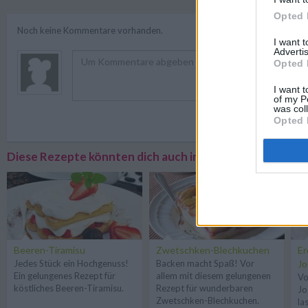
Opted 
Noch keine Kommentare vorhanden.
I want 
Advertis
Opted 
I want t
of my P
was col
Registriere
Opted 
Diese Rezepte könnten dich auch interessieren
Beeren-Tiramisu
Zwetschken-Blechkuchen
Er
Jedes Stück ein Hochgenuss!
Backen macht Spaß! Vor
Jo
Ein gelungenes Rezept für
allem mit diesem gelungenen
Vo
köstliches Beeren-Tiramisu.
Rezept für wunderbaren
Jo
Zwetschken-Blechkuchen.
la