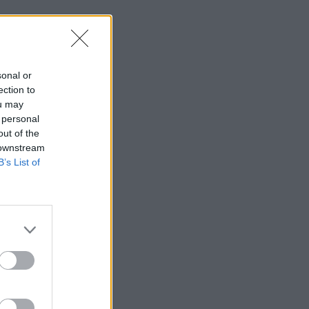
sonal or
ection to
ou may
 personal
out of the
 downstream
B’s List of