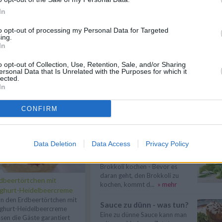
In
Gemüse kochen
Gemüse kochen - Gemüse ist
to opt-out of processing my Personal Data for Targeted
lecker und gesund. Die
ing.
Gemüsesorten und ...
» mehr
In
Rindfleisch kochen
o opt-out of Collection, Use, Retention, Sale, and/or Sharing
Rindfleisch kochen - Wer ein
ersonal Data that Is Unrelated with the Purposes for which it
lected.
paar einfache Tipps & Tricks
n
Anmelden
In
beherzigt, k...
» mehr
Gesund kochen
CONFIRM
Gesund kochen - Mit
hochwertigen Lesbensmitteln
und der richtigen Zube...
» mehr
Data Deletion
Data Access
Privacy Policy
Brokkoli kochen
Brokkoli kochen - Bevor es
daran geht, den Brokkoli zu
dbeertörtchen mit
kochen, kommt d...
» mehr
ghurt-Heidelbeercreme
n den Erdbeertörtchen mit
Sauce zu dünn - was tun?
ghurt-Heidelbeercreme
Eine zu dünne Sauce kann man
ssen die Gäste garantiert