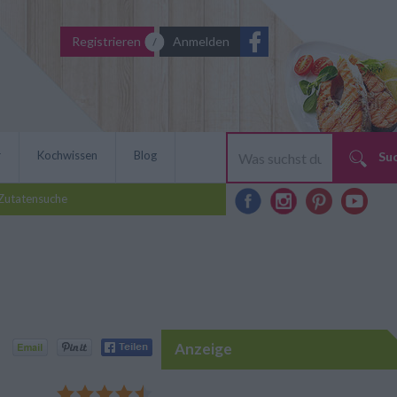
Registrieren
Anmelden
r
Kochwissen
Blog
Su
Zutatensuche
Anzeige
gelingt mit diesem tollen