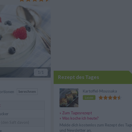
chten.
1
/1
Rezept des Tages
Kartoffel-Moussaka
ortionen
berechnen
Leicht
t
» Zum Tagesrezept
ucker
» Was koche ich heute?
(den Saft davon)
Melde dich kostenlos zum Rezept des Tag
und Newsletter an.
e