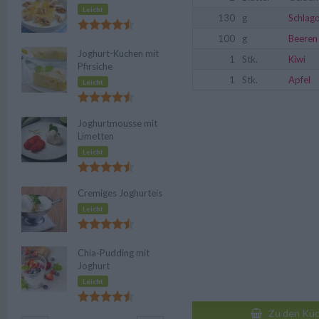
Leicht
130
g
Schlag
100
g
Beeren
Joghurt-Kuchen mit
1
Stk.
Kiwi
Pfirsiche
1
Stk.
Apfel
Leicht
Joghurtmousse mit
Limetten
Leicht
Cremiges Joghurteis
Leicht
Chia-Pudding mit
Joghurt
Leicht
Zu den Küc