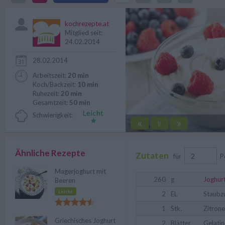
Rezept für Joghurtcreme mit Frü
kochrezepte.at
Mitglied seit:
24.02.2014
28.02.2014
Arbeitszeit:
20 min
Koch/Backzeit:
10 min
Ruhezeit:
20 min
Gesamtzeit:
50 min
Schwierigkeit:
«
»
||
Ähnliche Rezepte
Zutaten
für
P
Magerjoghurt mit
260
g
Joghur
Beeren
Leicht
2
EL
Staubz
1
Stk.
Zitrone
Griechisches Joghurt
2
Blätter
Gelatin