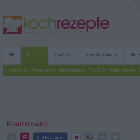
Rezepte
Cocktails
Rezept hochladen
Bilde
Kategorien
Tagesrezept
Neue Rezepte
Top 100
Grundrezepte
Krautstrudel
Heute gibt es was Deftiges! Mi
Bild hochladen