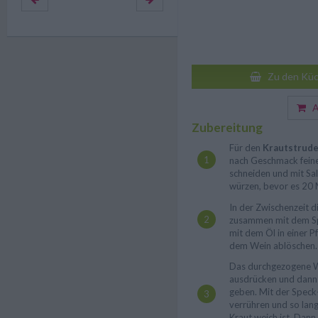
Zu den Küc
Au
Zubereitung
Für den
Krautstrude
nach Geschmack feine
schneiden und mit Sa
würzen, bevor es 20 M
In der Zwischenzeit d
zusammen mit dem Spe
mit dem Öl in einer 
dem Wein ablöschen.
Das durchgezogene W
ausdrücken und dann 
geben. Mit der Spec
verrühren und so lang
Kraut weich ist. Dann