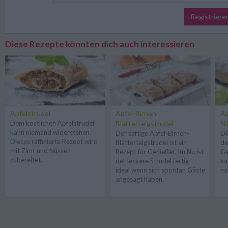
Registriere
Diese Rezepte könnten dich auch interessieren
Apfelstrudel
Apfel-Birnen-
Ap
Dem köstlichen Apfelstrudel
Blätterteigstrudel
N
kann niemand widerstehen.
Der saftige Apfel-Birnen-
Di
Dieses raffinierte Rezept wird
Blätterteigstrudel ist ein
de
mit Zimt und Nüssen
Rezept für Genießer. Im Nu ist
Ge
zubereitet.
der leckere Strudel fertig -
ka
ideal wenn sich spontan Gäste
na
angesagt haben.