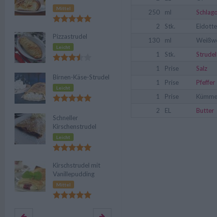
Mittel
250
ml
Schlag
2
Stk.
Eidotte
Pizzastrudel
130
ml
Weißw
Leicht
1
Stk.
Strudel
1
Prise
Salz
Birnen-Käse-Strudel
1
Prise
Pfeffer
Leicht
1
Prise
Kümme
2
EL
Butter
Schneller
Kirschenstrudel
Leicht
Kirschstrudel mit
Vanillepudding
Mittel