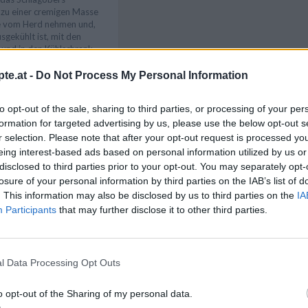
s zu einer cremigen Masse
e vom Herd nehmen und,
gekühlt ist, mit den
 und in den Kühlschrank
te.at -
Do Not Process My Personal Information
rudelteig ausrollen und
Like uns auf Facebook...
rlassenen Butter
utmischung auf dem
to opt-out of the sale, sharing to third parties, or processing of your per
igs verteilen.
formation for targeted advertising by us, please use the below opt-out s
enränder einschlagen, so
r selection. Please note that after your opt-out request is processed y
eitlich nicht herauslaufen
eing interest-based ads based on personal information utilized by us or
 einem Strudel einrollen.
disclosed to third parties prior to your opt-out. You may separately opt-
it Backpapier ausgelegtes
losure of your personal information by third parties on the IAB’s list of
it der restlichen
. This information may also be disclosed by us to third parties on the
IA
estreichen und
Participants
that may further disclose it to other third parties.
Ofen schieben. Unbedingt
in Scheiben schneiden vor
l Data Processing Opt Outs
hr gut ein fruchtiges
Artikelempfehlung
o opt-out of the Sharing of my personal data.
ng oder ein frischer