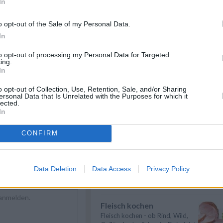
In
Suppen kochen
Suppen kochen - so gelingt es.
o opt-out of the Sale of my Personal Data.
Als Grundlage für Suppen dienen
In
klare ...
» mehr
to opt-out of processing my Personal Data for Targeted
Gemüse kochen
ing.
In
Gemüse kochen - Gemüse ist
che Rezepte
/
lecker und gesund. Die
n Rezepte
/
Gemüsesorten und ...
» mehr
o opt-out of Collection, Use, Retention, Sale, and/or Sharing
ut und Kohl Rezepte
/
ersonal Data that Is Unrelated with the Purposes for which it
lected.
che Rezepte
/
Billig kochen
In
Rezepte
Billig kochen heißt nicht, dass es
sich um minderwertiges Essen
CONFIRM
hande...
» mehr
Rindfleisch kochen
Rindfleisch kochen - Wer ein
Data Deletion
Data Access
Privacy Policy
paar einfache Tipps & Tricks
beherzigt, k...
» mehr
Fleisch kochen
Fleisch kochen - ob Rind, Wild,