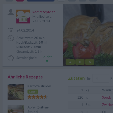
gelingt ein leckerer Krautstrudel.
kochrezepte.at
Mitglied seit:
24.02.2014
24.02.2014
Arbeitszeit:
20 min
Koch/Backzeit:
50 min
Ruhezeit:
20 min
Gesamtzeit:
1,5 h
Schwierigkeit:
«
»
||
Ähnliche Rezepte
Zutaten
für
P
Kartoffelstrudel
1
kg
Weißkr
Leicht
120
g
Speck
1
Stk.
Zwiebe
Apfel-Quitten-
Strudel
2
EL
Öl