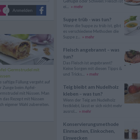
Geflügel oder Schwein: Fleisch ist
ei...
» mehr
n
Anmelden
Suppe trüb - was tun?
Wenn die Suppe zu trüb ist, gibt
es verschiedene Methoden die
Suppe z...
» mehr
Fleisch angebrannt – was
tun?
Das Fleisch ist angebrannt?
Keine Sorgen mit diesen Tipps &
fel-Germstrudel mit
und Tricks...
» mehr
üssen
e saftige Füllung vergeht auf
Teig bleibt am Nudelholz
r Zunge beim Apfel-
rmstrudel mit Nüssen. Man
kleben – was tun?
n das Rezept mit Nüssen
Wenn der Teig am Nudelholz
ch eigener Wahl zubereiten.
festklebt, lässt er sich nicht mehr
ausrol...
» mehr
Konservierungsmethode
Einmachen, Einkochen,
Einwecken