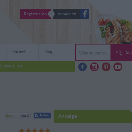
Registrieren
Anmelden
r
Kochwissen
Blog
Su
Zutatensuche
Anzeige
t diesem schönen Rezept