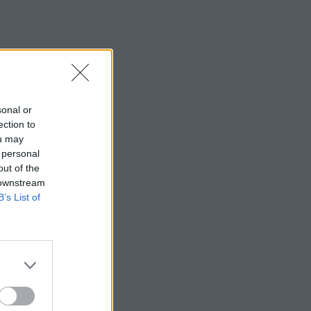
sonal or
ection to
ou may
 personal
out of the
 downstream
B’s List of