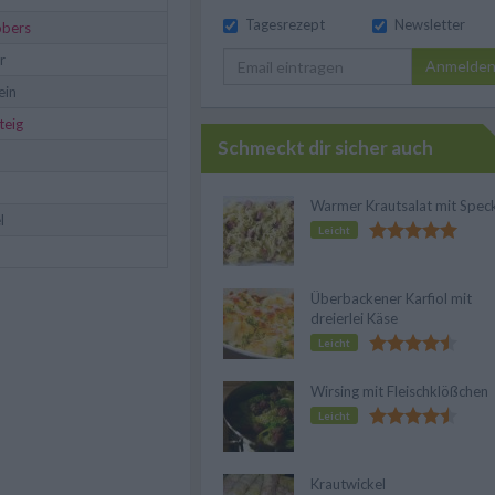
Tagesrezept
Newsletter
obers
r
Anmelde
ein
teig
Schmeckt dir sicher auch
Warmer Krautsalat mit Spec
l
Leicht
Überbackener Karfiol mit
dreierlei Käse
Leicht
Wirsing mit Fleischklößchen
Leicht
Krautwickel