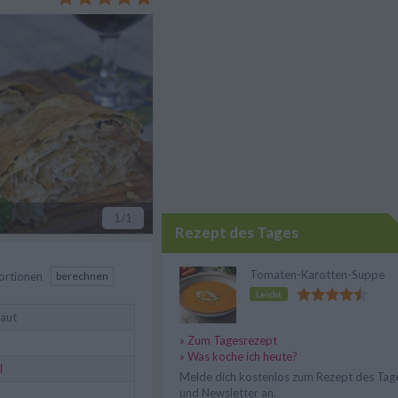
1
/1
Rezept des Tages
Tomaten-Karotten-Suppe
ortionen
berechnen
Leicht
aut
» Zum Tagesrezept
» Was koche ich heute?
l
Melde dich kostenlos zum Rezept des Tag
und Newsletter an.