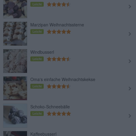
Leicht
Marzipan Weihnachtssterne
Leicht
Windbusserl
Leicht
Oma's einfache Weihnachtskekse
Leicht
Schoko-Schneebälle
Leicht
Kaffeebusserl