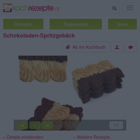
Suche
Togg
navig
Rezepte
Tagesrezept
Neue
Schokoladen-Spritzgebäck
Ab ins Kochbuch
«
»
1
/1
||
» Details einblenden
» Weitere Rezepte