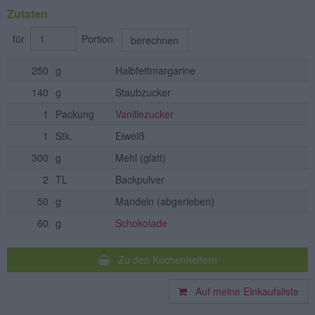
Zutaten
für
Portion
berechnen
250
g
Halbfettmargarine
140
g
Staubzucker
1
Packung
Vanillezucker
1
Stk.
Eiweiß
300
g
Mehl
(glatt)
2
TL
Backpulver
50
g
Mandeln
(abgerieben)
60
g
Schokolade
Zu den Küchenhelfern
Auf meine Einkaufsliste