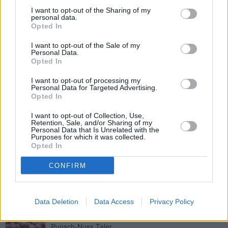
Leicht
I want to opt-out of the Sharing of my
personal data.
Opted In
Red Velvet Whoopie Pies
I want to opt-out of the Sale of my
Personal Data.
Leicht
Opted In
I want to opt-out of processing my
Personal Data for Targeted Advertising.
Anisbögen mit Butter
Opted In
Leicht
I want to opt-out of Collection, Use,
Retention, Sale, and/or Sharing of my
Personal Data that Is Unrelated with the
Schneeflöckchen-Kekse
Purposes for which it was collected.
Opted In
Leicht
CONFIRM
Kaffeekipferl
Leicht
Data Deletion
Data Access
Privacy Policy
Punsch-Nuss Taler