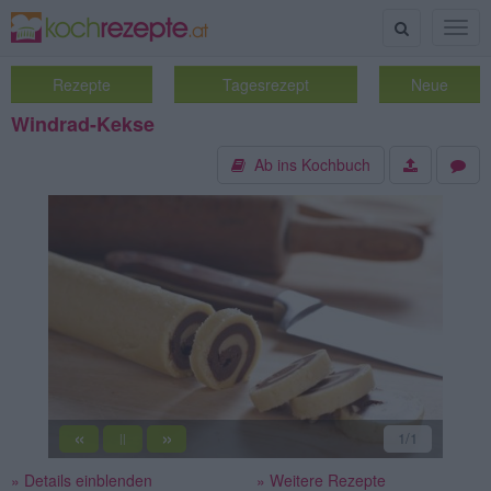
Suche
Togg
navig
Rezepte
Tagesrezept
Neue
Windrad-Kekse
Ab ins Kochbuch
«
»
1
/1
||
» Details einblenden
» Weitere Rezepte