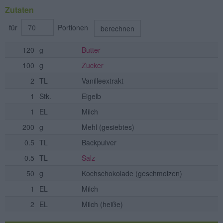
Zutaten
für
Portionen
berechnen
120
g
Butter
100
g
Zucker
2
TL
Vanilleextrakt
1
Stk.
Eigelb
1
EL
Milch
200
g
Mehl
(gesiebtes)
0.5
TL
Backpulver
0.5
TL
Salz
50
g
Kochschokolade
(geschmolzen)
1
EL
Milch
2
EL
Milch
(heiße)