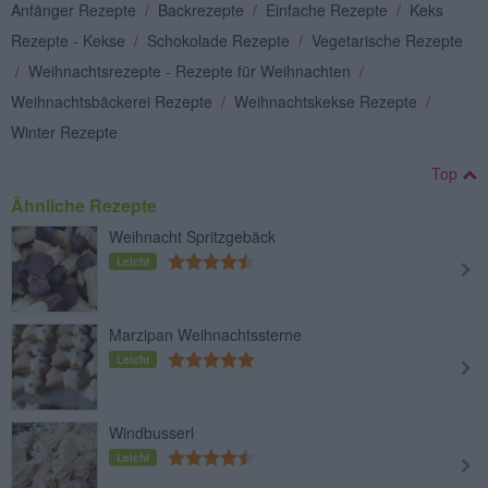
Anfänger Rezepte
/
Backrezepte
/
Einfache Rezepte
/
Keks
Rezepte - Kekse
/
Schokolade Rezepte
/
Vegetarische Rezepte
/
Weihnachtsrezepte - Rezepte für Weihnachten
/
Weihnachtsbäckerei Rezepte
/
Weihnachtskekse Rezepte
/
Winter Rezepte
Top
Ähnliche Rezepte
Weihnacht Spritzgebäck
Leicht
Marzipan Weihnachtssterne
Leicht
Windbusserl
Leicht