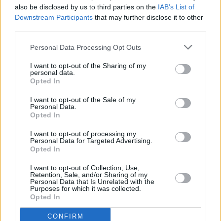
also be disclosed by us to third parties on the
IAB’s List of
Downstream Participants
that may further disclose it to other
Anisbögen
third parties.
Leicht
Personal Data Processing Opt Outs
Macadamia Kekse
I want to opt-out of the Sharing of my
personal data.
Leicht
Opted In
I want to opt-out of the Sale of my
Personal Data.
Anismonde
Opted In
Leicht
I want to opt-out of processing my
Personal Data for Targeted Advertising.
Opted In
Red Velvet Whoopie Pies
Leicht
I want to opt-out of Collection, Use,
Retention, Sale, and/or Sharing of my
Personal Data that Is Unrelated with the
Purposes for which it was collected.
Anisbögen mit Butter
Opted In
Leicht
CONFIRM