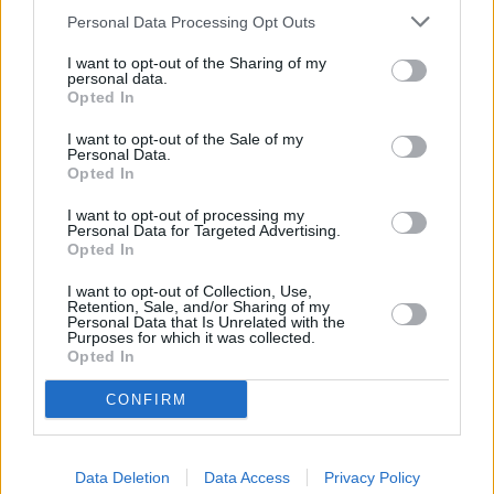
Personal Data Processing Opt Outs
Vogerlsalat mit Blauschimmelkäse
Leicht
I want to opt-out of the Sharing of my
personal data.
Opted In
Endiviensalat mit Kartoffeln
I want to opt-out of the Sale of my
Personal Data.
Leicht
Opted In
I want to opt-out of processing my
Eiersalat
Personal Data for Targeted Advertising.
Opted In
Leicht
I want to opt-out of Collection, Use,
Retention, Sale, and/or Sharing of my
Personal Data that Is Unrelated with the
Schwarzer Rettich-Salat
Purposes for which it was collected.
Leicht
Opted In
CONFIRM
Gurkensalat mit Chili
Leicht
Data Deletion
Data Access
Privacy Policy