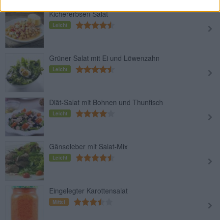
Kichererbsen Salat
Leicht
Grüner Salat mit Ei und Löwenzahn
Leicht
Diät-Salat mit Bohnen und Thunfisch
Leicht
Gänseleber mit Salat-Mix
Leicht
Eingelegter Karottensalat
Mittel