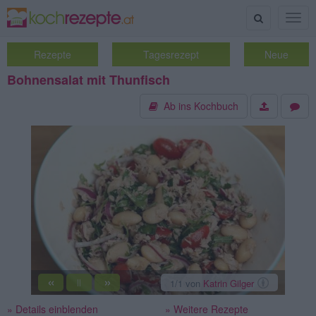
Suche
Togg
navig
Rezepte
Tagesrezept
Neue
Bohnensalat mit Thunfisch
Ab ins Kochbuch
«
»
1
/1
von
Katrin Gilger
||
» Details einblenden
» Weitere Rezepte