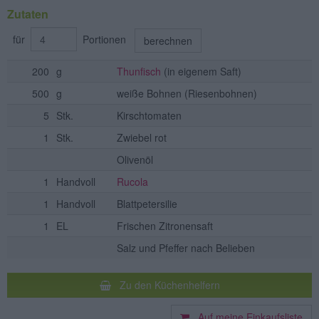
Zutaten
für
Portionen
berechnen
200
g
Thunfisch
(in eigenem Saft)
500
g
weiße Bohnen
(Riesenbohnen)
5
Stk.
Kirschtomaten
1
Stk.
Zwiebel rot
Olivenöl
1
Handvoll
Rucola
1
Handvoll
Blattpetersilie
1
EL
Frischen Zitronensaft
Salz und Pfeffer nach Belieben
Zu den Küchenhelfern
Auf meine Einkaufsliste