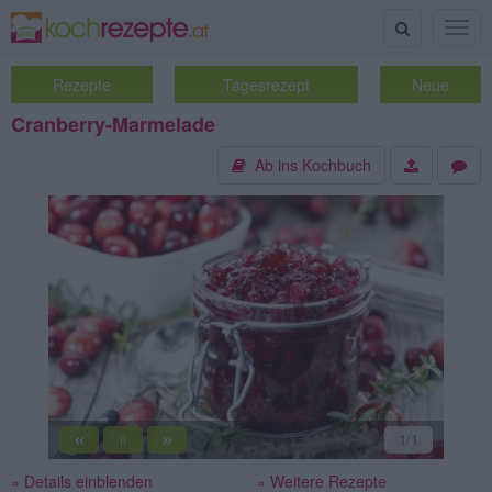
Suche
Togg
navig
Rezepte
Tagesrezept
Neue
Cranberry-Marmelade
Ab ins Kochbuch
«
»
1
/1
||
» Details einblenden
» Weitere Rezepte