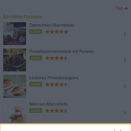
Top
Ähnliche Rezepte
Zwetschken-Marmelade
Leicht
Preiselbeermarmelade mit Rotwein
Leicht
Leckeres Preiselbeergelee
Leicht
Melonen-Marmelade
Leicht
Apfel-Marzipan Marmelade