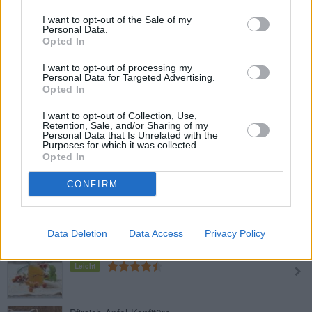
Leicht
I want to opt-out of the Sale of my
Personal Data.
Opted In
Heidelbeer-Marmelade mit
I want to opt-out of processing my
Wacholderbeeren
Personal Data for Targeted Advertising.
Opted In
Leicht
I want to opt-out of Collection, Use,
Erdbeermarmelade mit Sherry
Retention, Sale, and/or Sharing of my
Personal Data that Is Unrelated with the
Mittel
Purposes for which it was collected.
Opted In
CONFIRM
Johannisbeer-Kirsch-Marmelade
Leicht
Data Deletion
Data Access
Privacy Policy
Zierapfel Fruchtgelee
Leicht