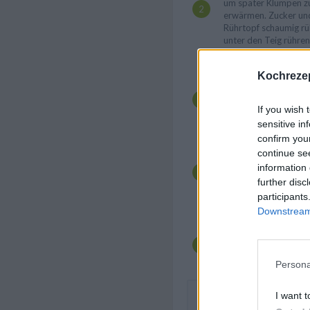
um später Klumpen zu
erwärmen. Zucker un
Rührtopf schaumig rüh
unter den Teig rühren
vergessen. Mit Milch
schlagen.
Kochrezep
Zum Abschluss das g
portionsweise unterh
If you wish 
Dritteln in die Förmc
und in den Ofen schi
sensitive in
dem Ofen nehmen und
confirm you
continue se
In der Zwischenzeit 
information 
zubereiten: Weiche B
Vanillezucker schaum
further disc
Wasser hinzugeben un
participants
Spritzbeutel füllen, 
Downstream 
zu spritzen.
Das Highlight sind ka
bunte Zuckerkugeln a
Persona
I want t
Diese Tortenstückchen lass