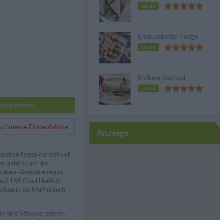
Leicht
Erdnussbutter Fudge
Leicht
Erdbeerstanitzel
Leicht
henhelfern
f meine Einkaufsliste
Anzeige
pchen liegen derzeit voll
en geht es um die
cakes-Grundrezepts
.
auf 185 Grad Heißluft
mchen in ein Muffinblech
n eine Schüssel sieben,