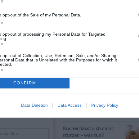
s-Grundrezept kann
In
pings kombinieren.
Eier kochen
Wer Eier kochen will, sollte in
o opt-out of the Sale of my Personal Data.
erster Linie auf die richtige
In
Garzeit ...
» mehr
to opt-out of processing my Personal Data for Targeted
Kochen für Kinder
ing.
In
Kochen für Kinder - Gesunde
Zutaten und eine schonende
rezepte
/
Zubereitung si...
» mehr
o opt-out of Collection, Use, Retention, Sale, and/or Sharing
Rezepte
/
Eier Rezepte
/
ersonal Data that Is Unrelated with the Purposes for which it
lected.
epte
/
Kinder Rezepte
/
Braten
In
 Rezepte
/
Braten ist eine beliebte
ezepte
/
Garmethode und eignet sich für
 Rezepte
/
Vanille Rezepte
CONFIRM
eine Vielzahl...
» mehr
Glasur löst sich – was tun?
Was tun, wenn sich die Glasur
Data Deletion
Data Access
Privacy Policy
vom Kuchen löst? Damit die
Kuchenglasur...
» mehr
Kuchen lässt sich nicht
stürzen – was tun?