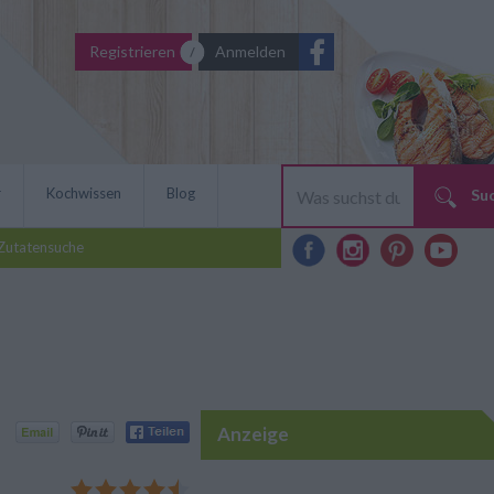
Registrieren
Anmelden
r
Kochwissen
Blog
Su
Zutatensuche
Anzeige
der Ausgangspunkt für
n das Rezept ganz nach