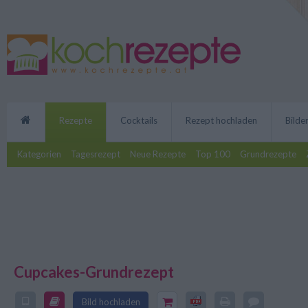
Rezepte
Cocktails
Rezept hochladen
Bilde
Kategorien
Tagesrezept
Neue Rezepte
Top 100
Grundrezepte
Cupcakes-Grundrezept
Das Cupcakes-Grundrezept ist 
individuelle Backideen. Man kan
Bild hochladen