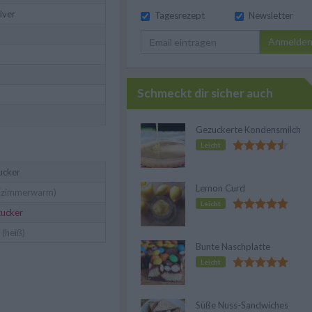
lver
Tagesrezept
Newsletter
Anmelde
Schmeckt dir sicher auch
Gezuckerte Kondensmilch
Leicht
ucker
Lemon Curd
(zimmerwarm)
Leicht
zucker
(heiß)
Bunte Naschplatte
Leicht
Süße Nuss-Sandwiches