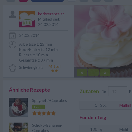
Belieben verfeinern, erweitern 
kochrezepte.at
Mitglied seit:
24.02.2014
24.02.2014
Arbeitszeit:
15 min
Koch/Backzeit:
12 min
Ruhezeit:
10 min
Gesamtzeit:
37 min
Schwierigkeit:
«
»
||
Ähnliche Rezepte
Zutaten
für
P
Spaghetti-Cupcakes
1
Stk.
Muffin
Leicht
Für den Teig
Schoko-Bananen-
130
g
Mehl
Cupcakes