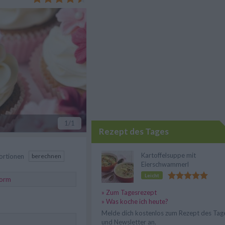
und abwandeln.
1
/1
Rezept des Tages
Kartoffelsuppe mit
ortionen
berechnen
Eierschwammerl
Leicht
form
» Zum Tagesrezept
» Was koche ich heute?
Melde dich kostenlos zum Rezept des Tag
und Newsletter an.