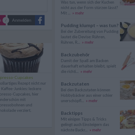
Was tun, wenn sich der Kuchen
nicht aus der Form stürzen lässt?
Mit ...
» mehr
n
Anmelden
Pudding klumpt – was tun?
Bei der Zubereitung von Pudding
lautet die Devise: Rühren,
Rühren, R...
» mehr
Backzubehör
Damit der Spaß am Backen
dauerhaft erhalten bleibt, spielt
die richti...
» mehr
spresso-Cupcakes
oßartiges Rezept nicht nur
Backzutaten
r Kaffee-Junkies: leckere
Bei den Backzutaten können
presso-Cupcakes, hier
Hobbybäcker aus einer schier
nderschön mit
unerschöpfl...
» mehr
pressobohnen und
hokolade verziert.
Backtipps
Mit einigen Tipps & Tricks
gelingt auch Einsteigern das
nächste Backr...
» mehr