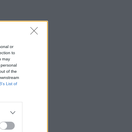
sonal or
ection to
ou may
 personal
out of the
 downstream
B’s List of