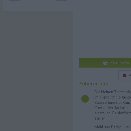
Zu den Küc
Au
Zubereitung
Die kleinen Tortenhäp
im Trend, im Folgend
Zubereitung des
Cup
Zuerst den Backofen 
einstellen. Papierför
stellen.
Mehl und Backpulver i