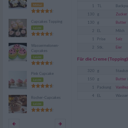
Mittel
1
TL
Backpu
130
g
Zucker
Cupcakes Topping
130
g
Butter
Leicht
2
EL
Milch
1
Prise
Salz
Wassermelonen-
2
Stk.
Eier
Cupcakes
Leicht
Für die Creme (Topping)
320
g
Staubz
Pink Cupcake
150
g
Butter
Leicht
1
Packung
Vanille
4
EL
Wasser
Rocher-Cupcakes
Leicht