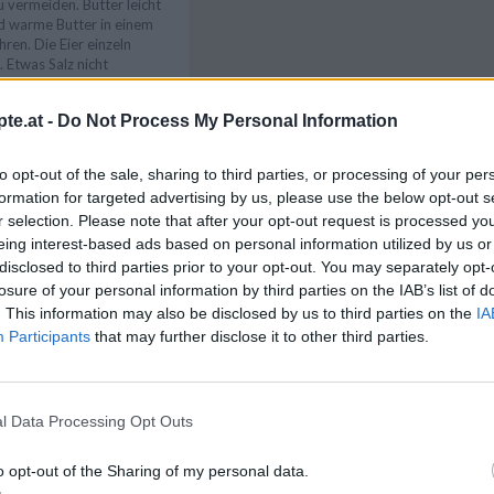
 vermeiden. Butter leicht
d warme Butter in einem
ren. Die Eier einzeln
. Etwas Salz nicht
 das Ganze schaumig
te.at -
Do Not Process My Personal Information
esiebte Mehl
Like uns auf Facebook...
eben. Den Teig zu zwei
to opt-out of the sale, sharing to third parties, or processing of your per
hen des Muffinblechs füllen
eben. Nach 12 Minuten aus
formation for targeted advertising by us, please use the below opt-out s
 abkühlen lassen.
r selection. Please note that after your opt-out request is processed y
eing interest-based ads based on personal information utilized by us or
das Topping (die Creme)
disclosed to third parties prior to your opt-out. You may separately opt-
utter, Staubzucker und
ig schlagen. Etwas heißes
losure of your personal information by third parties on the IAB’s list of
d die Masse in einen
. This information may also be disclosed by us to third parties on the
IA
um diese auf die Cupcakes
Participants
that may further disclose it to other third parties.
ndierte Früchte oder
uf der Vanillecreme.
l Data Processing Opt Outs
Artikelempfehlung
o opt-out of the Sharing of my personal data.
en sich bis zu 3 Tage