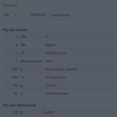
Zutaten
für
Portionen
berechnen
Für die Creme
1
Stk.
Ei
2
Stk.
Eigelb
1
TL
Vanillezucker
1
Messerspitze
Zimt
200
g
Schokolade
(weiße)
300
ml
Schlagobers
50
g
Zucker
50
g
Cashewnüsse
Für den Birnensud
50
g
Zucker