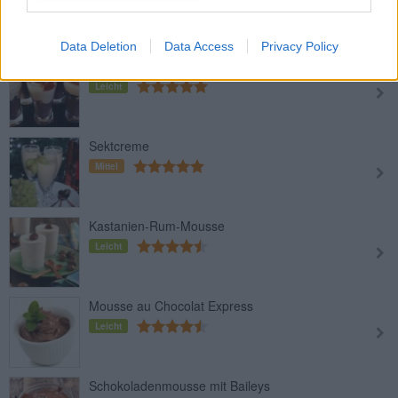
Leicht
Data Deletion
Data Access
Privacy Policy
Toffifee-Dessert
Leicht
Sektcreme
Mittel
Kastanien-Rum-Mousse
Leicht
Mousse au Chocolat Express
Leicht
Schokoladenmousse mit Baileys