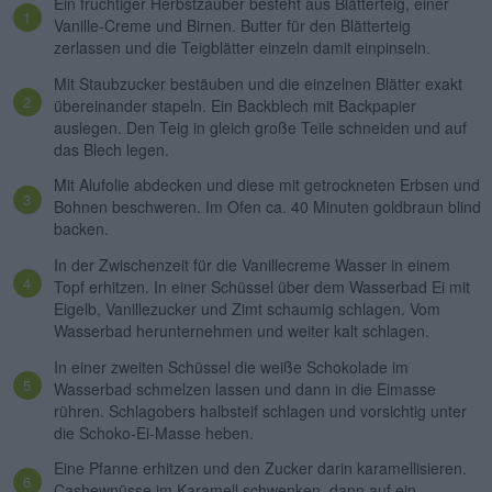
Ein fruchtiger Herbstzauber besteht aus Blätterteig, einer
Vanille-Creme und Birnen. Butter für den Blätterteig
zerlassen und die Teigblätter einzeln damit einpinseln.
Mit Staubzucker bestäuben und die einzelnen Blätter exakt
übereinander stapeln. Ein Backblech mit Backpapier
auslegen. Den Teig in gleich große Teile schneiden und auf
das Blech legen.
Mit Alufolie abdecken und diese mit getrockneten Erbsen und
Bohnen beschweren. Im Ofen ca. 40 Minuten goldbraun blind
backen.
In der Zwischenzeit für die Vanillecreme Wasser in einem
Topf erhitzen. In einer Schüssel über dem Wasserbad Ei mit
Eigelb, Vanillezucker und Zimt schaumig schlagen. Vom
Wasserbad herunternehmen und weiter kalt schlagen.
In einer zweiten Schüssel die weiße Schokolade im
Wasserbad schmelzen lassen und dann in die Eimasse
rühren. Schlagobers halbsteif schlagen und vorsichtig unter
die Schoko-Ei-Masse heben.
Eine Pfanne erhitzen und den Zucker darin karamellisieren.
Cashewnüsse im Karamell schwenken, dann auf ein