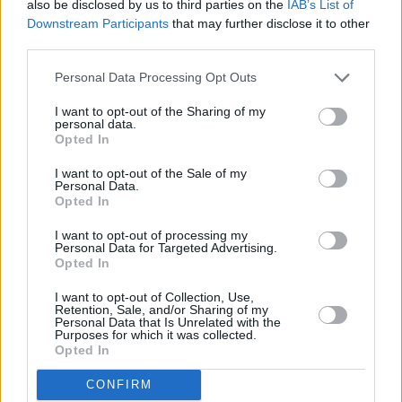
also be disclosed by us to third parties on the
IAB’s List of
Leicht
Downstream Participants
that may further disclose it to other
third parties.
Keks-Creme Gelado Bolacha
Personal Data Processing Opt Outs
Leicht
I want to opt-out of the Sharing of my
personal data.
Opted In
Kinder Country-Dessert
Leicht
I want to opt-out of the Sale of my
Personal Data.
Opted In
Crema-Catalana
I want to opt-out of processing my
Personal Data for Targeted Advertising.
Leicht
Opted In
I want to opt-out of Collection, Use,
Eclair-Dessert
Retention, Sale, and/or Sharing of my
Personal Data that Is Unrelated with the
Leicht
Purposes for which it was collected.
Opted In
CONFIRM
Winter-Dessert