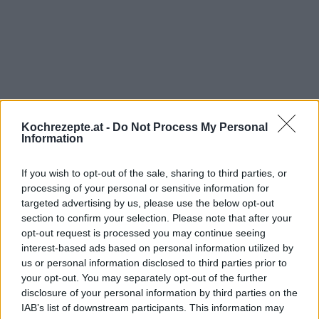
Kochrezepte.at -
Do Not Process My Personal
Information
Interessante Rezeptsammlungen
If you wish to opt-out of the sale, sharing to third parties, or
Birnen Rezepte
/
Blätterteig Rezepte
/
Dessert Rezepte
/
Herbst
processing of your personal or sensitive information for
Rezepte
/
Mehlspeisen Rezepte
/
Nuss Rezepte
/
Obst Rezepte
targeted advertising by us, please use the below opt-out
/
Schokolade Rezepte
/
Süßspeisen Rezepte
/
Vegetarische
section to confirm your selection. Please note that after your
opt-out request is processed you may continue seeing
Rezepte
/
Nachspeisen Rezepte
interest-based ads based on personal information utilized by
us or personal information disclosed to third parties prior to
Top
your opt-out. You may separately opt-out of the further
Ähnliche Rezepte
disclosure of your personal information by third parties on the
Streuselkugeln
IAB’s list of downstream participants. This information may