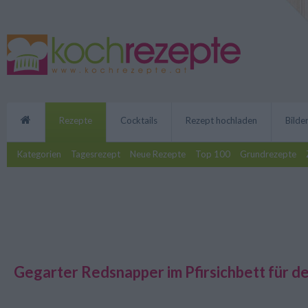
Rezepte
Cocktails
Rezept hochladen
Bilde
Kategorien
Tagesrezept
Neue Rezepte
Top 100
Grundrezepte
Gegarter Redsnapper im Pfirsichbett für de
Es muss nicht immer Fleisch auf 
gegarter Redsnapper im Pfirsichb