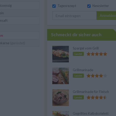
icoessig
Tagesrezept
Newsletter
ein
Anmelde
nsaft
Schmeckt dir sicher auch
um
wkerne
(geröstet)
Spargel vom Grill
Leicht
Grillmarinade
Leicht
Grillmarinade für Fleisch
Leicht
Gegrilltes Kalbskotelett