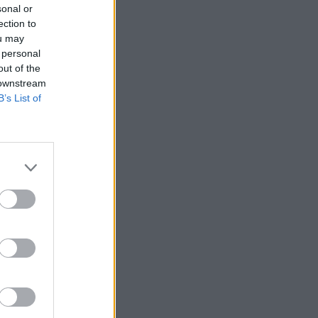
sonal or
ection to
ou may
 personal
out of the
 downstream
B’s List of