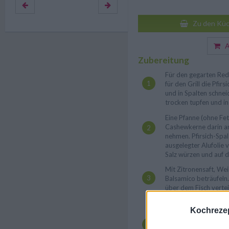
Zu den Küc
Au
Zubereitung
Für den gegarten Red
für den Grill die Pfir
und in Spalten schnei
trocken tupfen und in
Eine Pfanne (ohne Fet
Cashewkerne darin a
nehmen. Pfirsich-Spal
ausgelegter Alufolie 
Salz würzen und auf di
Mit Zitronensaft, We
Balsamico beträufeln.
über dem Fisch vertei
bestreuen. Cashewker
Kochrezep
Die Alufolie über de
und die Alu-Päckchen 