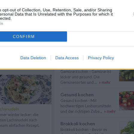
Meeresfrüchte kochen
o opt-out of Collection, Use, Retention, Sale, and/or Sharing
Meeresfrüchte kochen -
ersonal Data that Is Unrelated with the Purposes for which it
lected.
Muscheln, Austern und Hummer
In
sind besondere De...
» mehr
Fisch kochen
CONFIRM
Fisch kochen - Fisch schmeckt
lecker und kann immer wieder
n
Anmelden
anders zube...
» mehr
Data Deletion
Data Access
Privacy Policy
Gemüse kochen
Gemüse kochen - Gemüse ist
lecker und gesund. Die
Gemüsesorten und ...
» mehr
Gesund kochen
Gesund kochen - Mit
hochwertigen Lesbensmitteln
chsnudeln
und der richtigen Zube...
» mehr
mer wieder lecker: die
inen Lachsnudeln nach
Brokkoli kochen
esem einfachen Rezept.
Brokkoli kochen - Bevor es