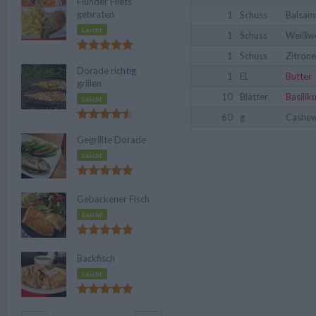
Flunder Filets
gebraten
1
Schuss
Balsam
Leicht
1
Schuss
Weißw
1
Schuss
Zitrone
Dorade richtig
1
EL
Butter
grillen
10
Blätter
Basilik
Leicht
60
g
Cashe
Gegrillte Dorade
Leicht
Gebackener Fisch
Leicht
Backfisch
Leicht