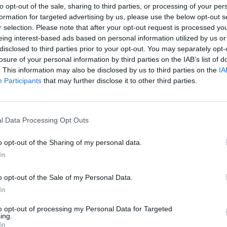
r Gabel in die Alufolie
to opt-out of the sale, sharing to third parties, or processing of your per
 aus den Löchern
formation for targeted advertising by us, please use the below opt-out s
sch glasig gegart. Dann vom
r selection. Please note that after your opt-out request is processed y
rt servieren.
eing interest-based ads based on personal information utilized by us or
disclosed to third parties prior to your opt-out. You may separately opt-
losure of your personal information by third parties on the IAB’s list of
 Pfirsichbett für den
Like uns auf Facebook...
. This information may also be disclosed by us to third parties on the
IA
zu frischem Baguette
Participants
that may further disclose it to other third parties.
l Data Processing Opt Outs
o opt-out of the Sharing of my personal data.
In
epte
/
te zum Grillen
/
o opt-out of the Sale of my Personal Data.
 Rezepte
/
e Rezepte
/
Wein Rezepte
In
to opt-out of processing my Personal Data for Targeted
Artikelempfehlung
ing.
In