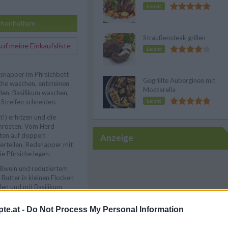
Leicht
henhelfern
Straußensteak grillen
f meine Einkaufsliste
Leicht
snapper im Pfirsichbett
Gegrillte Auberginen mit
siche waschen, entsteinen
Mozzarella
den. Basilikum waschen,
Leicht
 Streifen schneiden.
t!) erhitzen und die
nrösten. Vom Herd
ten auf doppelt
Anzeige
verteilen. Redsnapper mit
e Pfirsiche legen.
ißwein und reduziertem
 Butter in kleinen Flocken
len und mit Basilikum
ne darüber verteilen.
te.at -
Do Not Process My Personal Information
m Fisch zusammenschlagen
auf dem heißen Grill