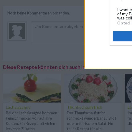
I want t
Noch keine Kommentare vorhanden.
of my P
was col
Opted 
Registriere
Diese Rezepte könnten dich auch interessieren
Lachslasagne
Thunfischaufstrich
La
Bei der Lachslasagne kommen
Der Thunfischaufstrich
Im
Feinschmecker voll auf ihre
schmeckt wunderbar zu Brot
fe
Kosten. Ein Rezept mit vielen
oder mit frischem Salat. Ein
di
leckeren Zutaten.
tolles Rezept für alle