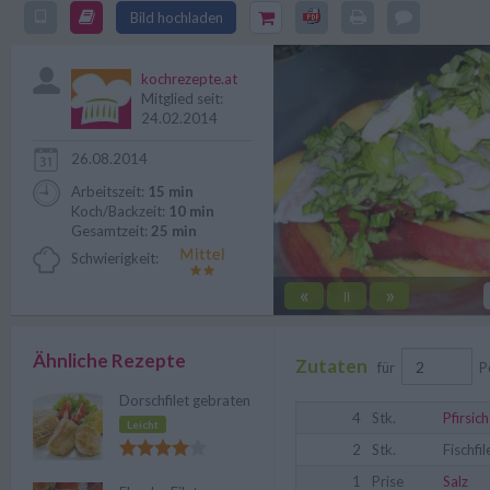
mindestens genauso gut! Ein ebe
Bild hochladen
Rezept.
kochrezepte.at
Mitglied seit:
24.02.2014
26.08.2014
Arbeitszeit:
15 min
Koch/Backzeit:
10 min
Gesamtzeit:
25 min
Schwierigkeit:
«
»
||
Ähnliche Rezepte
Zutaten
für
P
Dorschfilet gebraten
4
Stk.
Pfirsic
Leicht
2
Stk.
Fischfil
1
Prise
Salz