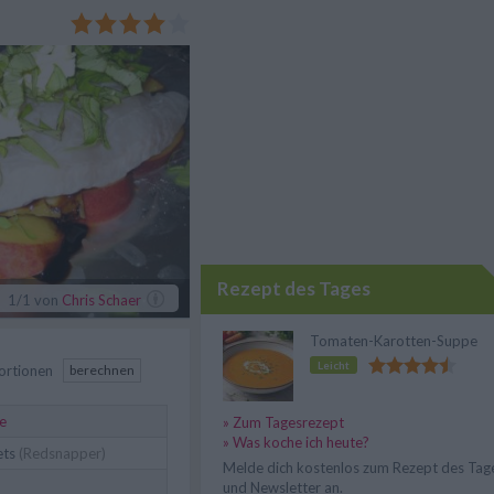
nso einfaches wie leckeres
Rezept des Tages
1
/1
von
Chris Schaer
Tomaten-Karotten-Suppe
Leicht
ortionen
berechnen
he
» Zum Tagesrezept
» Was koche ich heute?
ets
(Redsnapper)
Melde dich kostenlos zum Rezept des Tag
und Newsletter an.