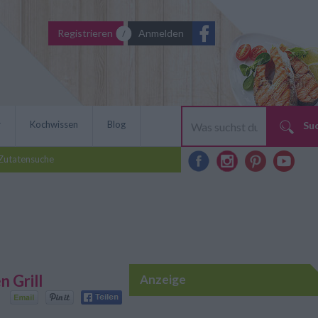
Registrieren
Anmelden
r
Kochwissen
Blog
Su
Zutatensuche
n Grill
Anzeige
den Grill kommen - ein
ett für den Grill schmeckt