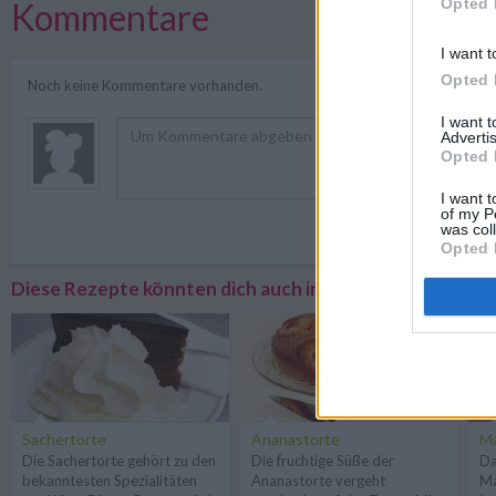
Opted 
Kommentare
I want t
Opted 
Noch keine Kommentare vorhanden.
I want 
Advertis
Opted 
I want t
of my P
Registriere
was col
Opted 
Diese Rezepte könnten dich auch interessieren
Sachertorte
Ananastorte
Ma
Die Sachertorte gehört zu den
Die fruchtige Süße der
Da
bekanntesten Spezialitäten
Ananastorte vergeht
Ma