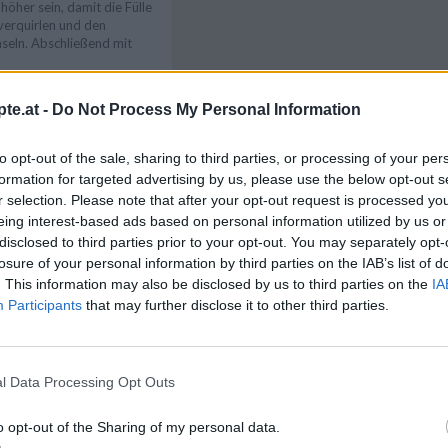
höher sein, damit die Fülle
 verquirlen und den
nseln. Abschließend mit
-40 Minuten goldgelb
te.at -
Do Not Process My Personal Information
hmen, abkühlen lassen,
eßen.
Like uns auf Facebook...
to opt-out of the sale, sharing to third parties, or processing of your per
formation for targeted advertising by us, please use the below opt-out s
r selection. Please note that after your opt-out request is processed y
eing interest-based ads based on personal information utilized by us or
disclosed to third parties prior to your opt-out. You may separately opt-
losure of your personal information by third parties on the IAB’s list of
. This information may also be disclosed by us to third parties on the
IA
Participants
that may further disclose it to other third parties.
e
/
Eier Rezepte
/
eer Rezepte
/
n Rezepte
/
l Data Processing Opt Outs
ezepte
/
 Rezepte
Artikelempfehlung
o opt-out of the Sharing of my personal data.