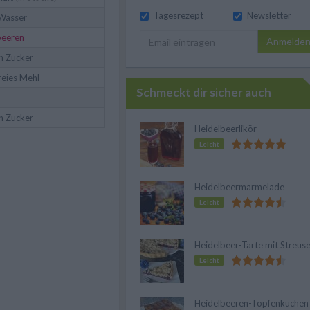
Tagesrezept
Newsletter
 Wasser
beeren
Anmelde
n Zucker
reies Mehl
Schmeckt dir sicher auch
n Zucker
Heidelbeerlikör
Leicht
Heidelbeermarmelade
Leicht
Heidelbeer-Tarte mit Streuse
Leicht
Heidelbeeren-Topfenkuchen