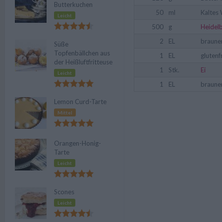
Butterkuchen
50
ml
Kaltes
Leicht
500
g
Heidel
2
EL
braune
Süße
Topfenbällchen aus
1
EL
glutenf
der Heißluftfritteuse
1
Stk.
Ei
Leicht
1
EL
braune
Lemon Curd-Tarte
Mittel
Orangen-Honig-
Tarte
Leicht
Scones
Leicht