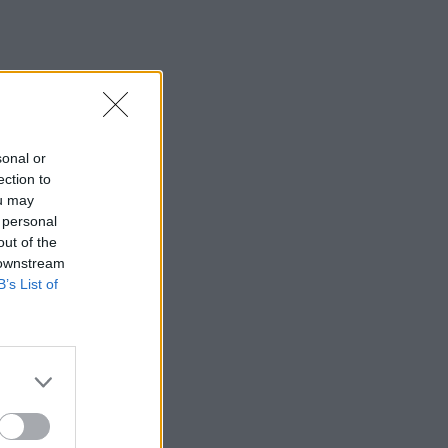
sonal or
ection to
ou may
 personal
out of the
 downstream
B’s List of