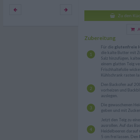
Zu den Küc
Au
Zubereitung
Für die
glutenfreie 
die kalte Butter mit 
Salz hinzufügen, kal
einem glatten Teig ve
Frischhaltefolie wick
Kühlschrank rasten la
Den Backofen auf 20
vorheizen und Backbl
auslegen.
Die gewaschenen Heid
geben und mit Zucker
Jetzt den Teig zu ein
ausrollen. Auf das Ba
Heidelbeeren darauf 
5 cm frei lassen. Den