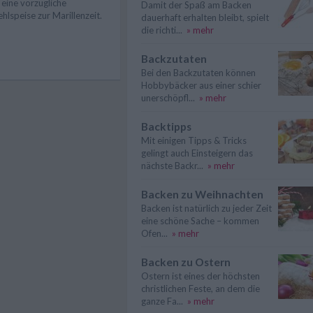
t eine vorzügliche
Damit der Spaß am Backen
hlspeise zur Marillenzeit.
dauerhaft erhalten bleibt, spielt
die richti...
» mehr
Backzutaten
Bei den Backzutaten können
Hobbybäcker aus einer schier
unerschöpfl...
» mehr
Backtipps
Mit einigen Tipps & Tricks
gelingt auch Einsteigern das
nächste Backr...
» mehr
Backen zu Weihnachten
Backen ist natürlich zu jeder Zeit
eine schöne Sache – kommen
Ofen...
» mehr
Backen zu Ostern
Ostern ist eines der höchsten
christlichen Feste, an dem die
ganze Fa...
» mehr