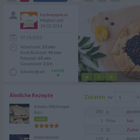
verwendet.
kochrezepte.at
Mitglied seit:
24.02.2014
07.10.2022
Arbeitszeit:
20 min
Koch/Backzeit:
40 min
Ruhezeit:
60 min
Gesamtzeit:
2,0 h
Schwierigkeit:
«
»
||
Ähnliche Rezepte
Zutaten
für
P
Schoko-Milchriegel-
180
g
glutenf
Bars
Leicht
1
Prise
Salz
2
EL
Zucker
Holländischer
120
g
Butter 