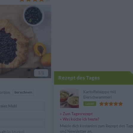
1
/1
Rezept des Tages
Kartoffelsuppe mit
ortion
berechnen
Eierschwammerl
Leicht
reies Mehl
» Zum Tagesrezept
» Was koche ich heute?
Melde dich kostenlos zum Rezept des Tag
und Newsletter an.
kalt
(in Stücke)