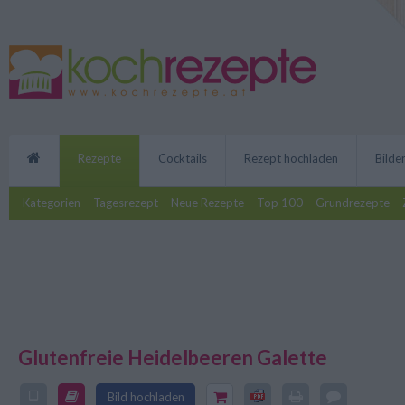
Rezepte
Cocktails
Rezept hochladen
Bilde
Kategorien
Tagesrezept
Neue Rezepte
Top 100
Grundrezepte
Glutenfreie Heidelbeeren Galette
Die Heidelbeeren Galette ist eie
Mehlspeise. In diesem Rezept wi
Bild hochladen