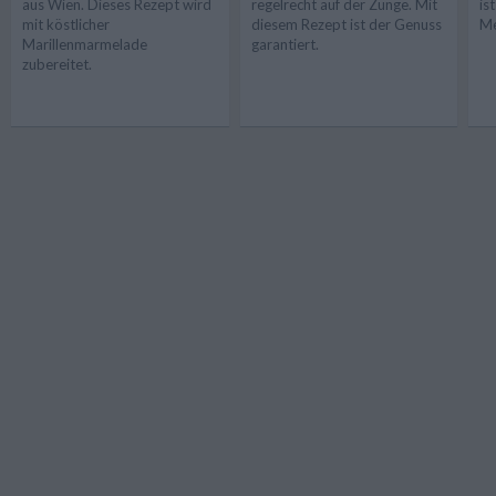
aus Wien. Dieses Rezept wird
regelrecht auf der Zunge. Mit
is
mit köstlicher
diesem Rezept ist der Genuss
Me
Marillenmarmelade
garantiert.
zubereitet.