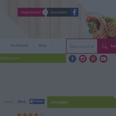
Registrieren
Anmelden
r
Kochwissen
Blog
Su
Zutatensuche
Anzeige
n besonders fruchtige
rd glutenfreies Mehl