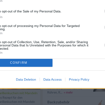
In
Eier kochen
Wer Eier kochen will, sollte in
o opt-out of the Sale of my Personal Data.
erster Linie auf die richtige
In
Garzeit ...
» mehr
to opt-out of processing my Personal Data for Targeted
Braten
ing.
In
Braten ist eine beliebte
Garmethode und eignet sich für
eine Vielzahl...
» mehr
o opt-out of Collection, Use, Retention, Sale, and/or Sharing
ersonal Data that Is Unrelated with the Purposes for which it
n
Anmelden
lected.
Kuchen lässt sich nicht
In
stürzen – was tun?
Was tun, wenn sich der Kuchen
CONFIRM
nicht aus der Form stürzen lässt?
Mit ...
» mehr
Pudding klumpt – was tun?
Data Deletion
Data Access
Privacy Policy
Bei der Zubereitung von Pudding
lautet die Devise: Rühren,
Rühren, R...
» mehr
rillenkuchen mit Mandeln
s Rezept für den
Backzubehör
rillenkuchen mit Mandeln