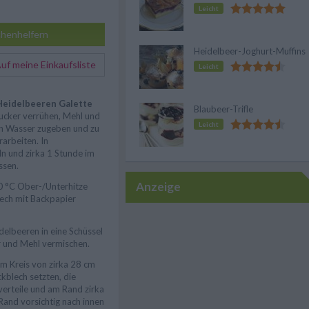
Leicht
henhelfern
Heidelbeer-Joghurt-Muffins
f meine Einkaufsliste
Leicht
Heidelbeeren Galette
Blaubeer-Trifle
Zucker verrühen, Mehl und
Leicht
ten Wasser zugeben und zu
rarbeiten. In
eln und zirka 1 Stunde im
ssen.
Anzeige
0 °C Ober-/Unterhitze
ech mit Backpapier
elbeeren in eine Schüssel
 und Mehl vermischen.
em Kreis von zirka 28 cm
ckblech setzten, die
verteile und am Rand zirka
 Rand vorsichtig nach innen