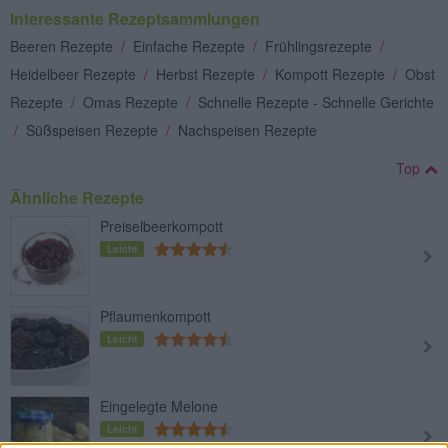
Interessante Rezeptsammlungen
Beeren Rezepte
/
Einfache Rezepte
/
Frühlingsrezepte
/
Heidelbeer Rezepte
/
Herbst Rezepte
/
Kompott Rezepte
/
Obst
Rezepte
/
Omas Rezepte
/
Schnelle Rezepte - Schnelle Gerichte
/
Süßspeisen Rezepte
/
Nachspeisen Rezepte
Top
Ähnliche Rezepte
Preiselbeerkompott
Leicht
Pflaumenkompott
Leicht
Eingelegte Melone
Leicht