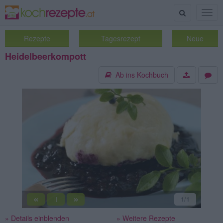
Suche
Togg
navig
Rezepte
Tagesrezept
Neue
Heidelbeerkompott
Ab ins Kochbuch
«
»
1
/1
||
» Details einblenden
» Weitere Rezepte