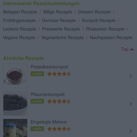
Interessante Rezeptsammlungen
Beilagen Rezepte
/
Billige Rezepte
/
Dessert Rezepte
/
Frühlingsrezepte
/
Gemüse Rezepte
/
Kompott Rezepte
/
Leckere Rezepte
/
Preiswerte Rezepte
/
Rhabarber Rezepte
/
Vegane Rezepte
/
Vegetarische Rezepte
/
Nachspeisen Rezepte
Top
Ähnliche Rezepte
Preiselbeerkompott
Leicht
Pflaumenkompott
Leicht
Eingelegte Melone
Leicht