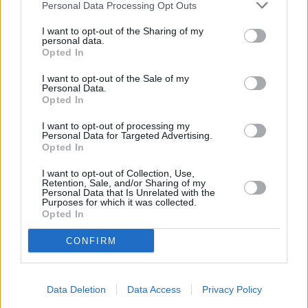
Personal Data Processing Opt Outs
Quittenkompott mit Rosinen und
I want to opt-out of the Sharing of my
personal data.
Vanille
Opted In
Leicht
I want to opt-out of the Sale of my
Personal Data.
Kirschkompott
Opted In
Leicht
I want to opt-out of processing my
Personal Data for Targeted Advertising.
Opted In
Weintraubenkompott
Leicht
I want to opt-out of Collection, Use,
Retention, Sale, and/or Sharing of my
Personal Data that Is Unrelated with the
Purposes for which it was collected.
Opted In
Süß-Saurer Kürbis
Mittel
CONFIRM
Zwetschkenkompott
Data Deletion
Data Access
Privacy Policy
Leicht