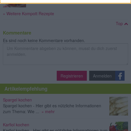
» Weitere Kompott Rezepte
Top
Kommentare
Es sind noch keine Kommentare vorhanden.
Registrieren
Anmelden
Artikelempfehlung
Spargel kochen
Spargel kochen - Hier gibt es nützliche Informationen
zum Thema: Wie ...
» mehr
Karfiol kochen
Karfiol kochen - Hier gibt es nützliche Informationen zum