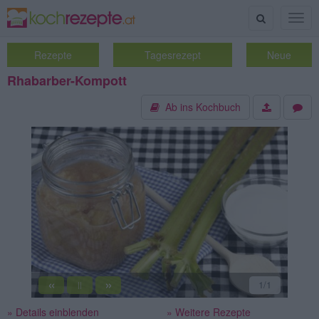
Suche
Togg
navig
Rezepte
Tagesrezept
Neue
Rhabarber-Kompott
Ab ins Kochbuch
«
»
1
/1
||
» Details einblenden
» Weitere Rezepte