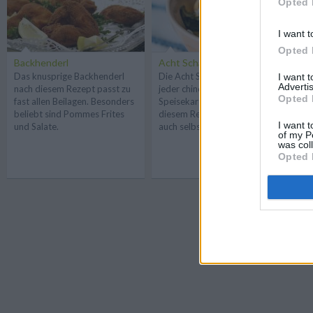
Opted 
I want t
Opted 
Backhenderl
Acht Schätze
Ba
Das knusprige Backhenderl
Die Acht Schätze sind auf
In
I want 
Advertis
nach diesem Rezept passt zu
jeder chinesischen
ei
Opted 
fast allen Beilagen. Besonders
Speisekarte zu finden. Mit
Ba
beliebt sind Pommes Frites
diesem Rezept kann man sie
I want t
und Salate.
auch selbst zubereiten.
of my P
was col
Opted 