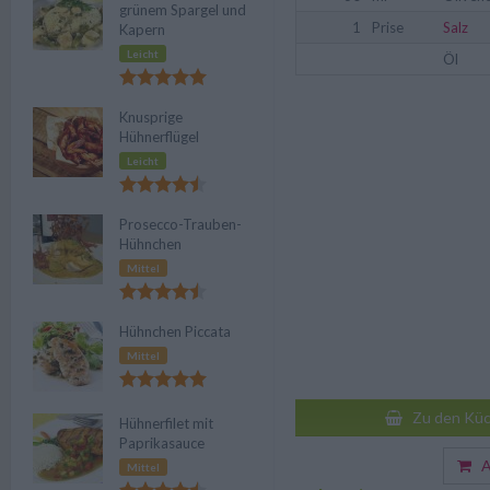
grünem Spargel und
1
Prise
Salz
Kapern
Leicht
Öl
Knusprige
Hühnerflügel
Leicht
Prosecco-Trauben-
Hühnchen
Mittel
Hühnchen Piccata
Mittel
Zu den Küc
Hühnerfilet mit
Paprikasauce
Au
Mittel