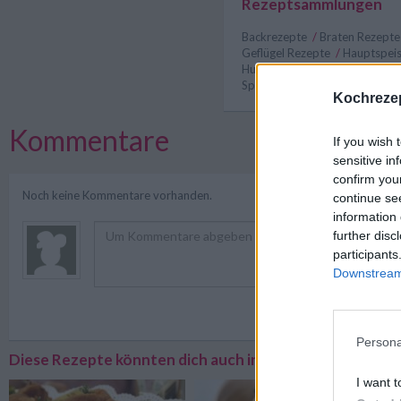
Rezeptsammlungen
Backrezepte
/
Braten Rezept
Geflügel Rezepte
/
Hauptspei
Huhn Rezepte
/
Käse Rezepte
Spinat Rezepte
/
Olivenöl Rez
Kochrezep
Kommentare
If you wish 
sensitive in
confirm you
Noch keine Kommentare vorhanden.
continue se
information 
further disc
participants
Downstream 
Registriere
Persona
Diese Rezepte könnten dich auch interessieren
I want t