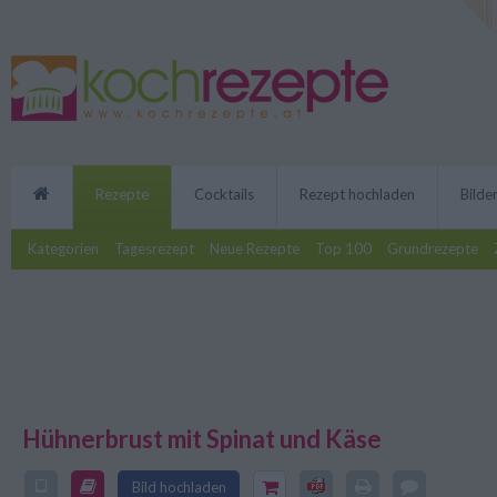
Rezepte
Cocktails
Rezept hochladen
Bilde
Kategorien
Tagesrezept
Neue Rezepte
Top 100
Grundrezepte
Hühnerbrust mit Spinat und Käse
Die Hühnerbrust mit Spinat und K
köstliche Rezept-Idee. Das gefüll
Bild hochladen