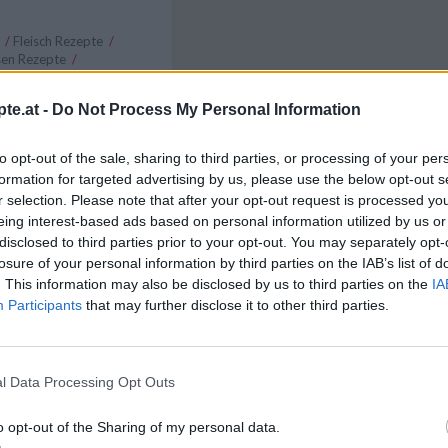
e
/
Fleisch Rezepte
/
sen Rezepte
/
/
Parmesan Rezepte
/
epte
te.at -
Do Not Process My Personal Information
Like uns auf Facebook...
to opt-out of the sale, sharing to third parties, or processing of your per
formation for targeted advertising by us, please use the below opt-out s
r selection. Please note that after your opt-out request is processed y
eing interest-based ads based on personal information utilized by us or
disclosed to third parties prior to your opt-out. You may separately opt-
losure of your personal information by third parties on the IAB’s list of
. This information may also be disclosed by us to third parties on the
IA
Participants
that may further disclose it to other third parties.
n
Anmelden
l Data Processing Opt Outs
Artikelempfehlung
o opt-out of the Sharing of my personal data.