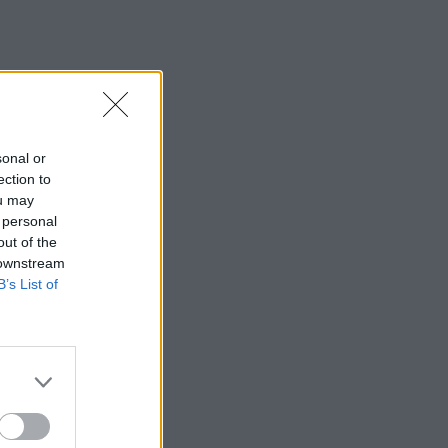
sonal or
ection to
ou may
 personal
out of the
 downstream
B’s List of