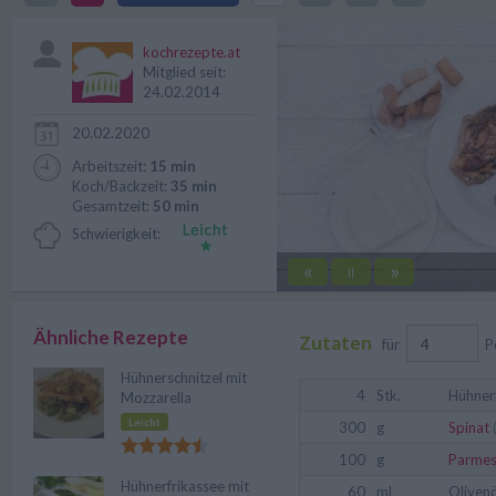
und wird im Ofen gebacken.
kochrezepte.at
Mitglied seit:
24.02.2014
20.02.2020
Arbeitszeit:
15 min
Koch/Backzeit:
35 min
Gesamtzeit:
50 min
Schwierigkeit:
«
»
||
Ähnliche Rezepte
Zutaten
für
P
Hühnerschnitzel mit
4
Stk.
Hühner
Mozzarella
Leicht
300
g
Spinat
100
g
Parme
Hühnerfrikassee mit
60
ml
Olivenö