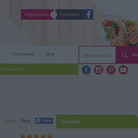
Registrieren
Anmelden
r
Kochwissen
Blog
Su
Zutatensuche
Anzeige
äse ist eine würzig,
te Filet ist rasch zubereitet