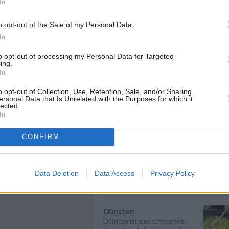
In
Gemüse kochen
Gemüse kochen - Gemüse ist
o opt-out of the Sale of my Personal Data.
lecker und gesund. Die
In
Gemüsesorten und ...
» mehr
ckhendl
nen saftig, außen knusprig:
to opt-out of processing my Personal Data for Targeted
Fleisch kochen
ing.
n tolles Rezept für köstliches
In
Fleisch kochen - ob Rind, Wild,
ckhendl.
Geflügel oder Schwein: Fleisch ist
ei...
» mehr
o opt-out of Collection, Use, Retention, Sale, and/or Sharing
ersonal Data that Is Unrelated with the Purposes for which it
lected.
Geflügel kochen
In
Geflügel kochen - Geflügelfleisch
ist meist mager, kalorienarm und
CONFIRM
a...
» mehr
Braten
Braten ist eine beliebte
Data Deletion
Data Access
Privacy Policy
Garmethode und eignet sich für
eine Vielzahl...
» mehr
Dünsten
Dünsten ist eine schonende