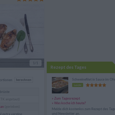
1
/1
Rezept des Tages
Schweinefilet in Sauce im Of
ortionen
berechnen
Leicht
brüste
» Zum Tagesrezept
(TK angetaut)
» Was koche ich heute?
san
(gerieben)
Melde dich kostenlos zum Rezept des Tag
und Newsletter an.
l extra vergine